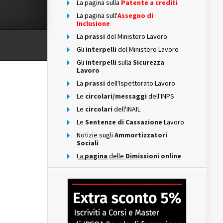
La pagina sulla
Patente a crediti
La pagina sull'
Assegno di
Inclusione
La
prassi
del Ministero Lavoro
Gli
interpelli
del Ministero Lavoro
Gli
interpelli
sulla
Sicurezza
Lavoro
La
prassi
dell'Ispettorato Lavoro
Le
circolari/messaggi
dell'INPS
Le
circolari
dell'INAIL
Le
Sentenze di Cassazione
Lavoro
Notizie sugli
Ammortizzatori
Sociali
La
pagina
delle
Dimissioni online