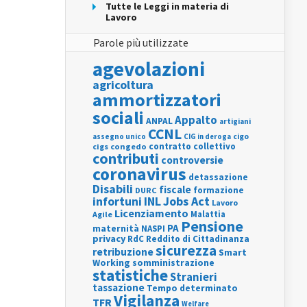
Tutte le Leggi in materia di
Lavoro
Parole più utilizzate
agevolazioni
agricoltura
ammortizzatori
sociali
Appalto
ANPAL
artigiani
CCNL
assegno unico
cigo
CIG in deroga
contratto collettivo
cigs
congedo
contributi
controversie
coronavirus
detassazione
Disabili
fiscale
formazione
DURC
INL
Jobs Act
infortuni
Lavoro
Licenziamento
Agile
Malattia
Pensione
PA
maternità
NASPI
privacy
RdC
Reddito di Cittadinanza
sicurezza
retribuzione
Smart
Working
somministrazione
statistiche
Stranieri
tassazione
Tempo determinato
Vigilanza
TFR
Welfare