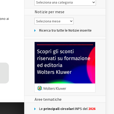
Le
Notizie
del
sito
Notizie per mese
cono ai
Notizie
per
mese
Ricerca tra tutte le Notizie inserite
Aree tematiche
Le
principali circolari
INPS del
2026