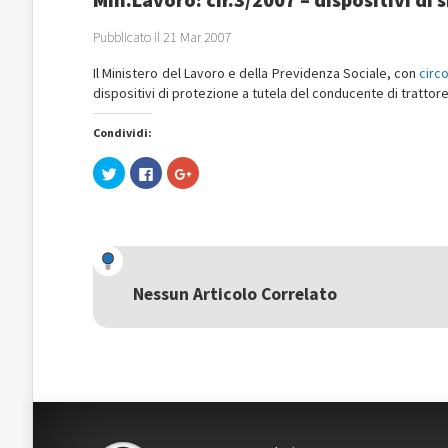
Pubblicato il 21 Mar 2007
Il Ministero del Lavoro e della Previdenza Sociale, con
circ
dispositivi di protezione a tutela del conducente di trattore
Condividi:
Fai
Fai
Fai
clic
clic
clic
qui
per
qui
per
condividere
per
condividere
su
condividere
su
Facebook
su
Twitter
(Si
Google+
(Si
apre
(Si
apre
in
apre
in
una
in
una
nuova
una
Nessun Articolo Correlato
nuova
finestra)
nuova
finestra)
finestra)