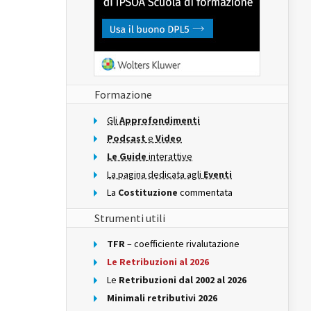
Formazione
Gli
Approfondimenti
Podcast
e
Video
Le Guide
interattive
La pagina dedicata agli
Eventi
La
Costituzione
commentata
Strumenti utili
TFR
– coefficiente rivalutazione
Le Retribuzioni al 2026
Le
Retribuzioni dal 2002 al 2026
Minimali retributivi 2026