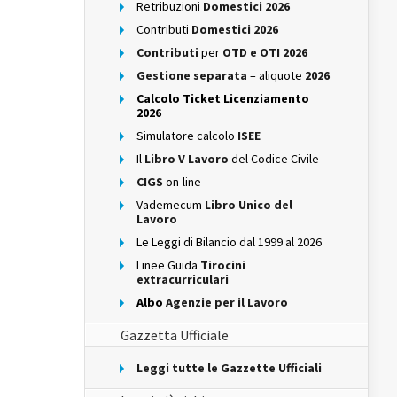
Retribuzioni
Domestici 2026
Contributi
Domestici 2026
Contributi
per
OTD e OTI 2026
Gestione separata
– aliquote
2026
Calcolo Ticket Licenziamento
2026
Simulatore calcolo
ISEE
Il
Libro V Lavoro
del Codice Civile
CIGS
on-line
Vademecum
Libro Unico del
Lavoro
Le Leggi di Bilancio dal 1999 al 2026
Linee Guida
Tirocini
extracurriculari
Albo
Agenzie per il Lavoro
Gazzetta Ufficiale
Leggi tutte le Gazzette Ufficiali