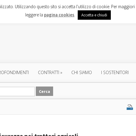
lizzato. Utilizzando questo sito si accetta l'utilizzo di cookie. Per maggiori 
leggere la
pagina cookies
.
Accetta e chiudi
ROFONDIMENTI
CONTRATTI
»
CHI SIAMO
I SOSTENITORI
icurezza nei trattori agricoli