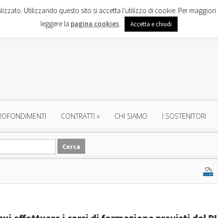
lizzato. Utilizzando questo sito si accetta l'utilizzo di cookie. Per maggiori 
leggere la
pagina cookies
.
Accetta e chiudi
ROFONDIMENTI
CONTRATTI
»
CHI SIAMO
I SOSTENITORI
cui effettuare i corsi di formazione previsti dal D