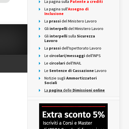
La pagina sulla
Patente a crediti
La pagina sull'
Assegno di
Inclusione
La
prassi
del Ministero Lavoro
Gli
interpelli
del Ministero Lavoro
Gli
interpelli
sulla
Sicurezza
Lavoro
La
prassi
dell'Ispettorato Lavoro
Le
circolari/messaggi
dell'INPS
Le
circolari
dell'INAIL
Le
Sentenze di Cassazione
Lavoro
Notizie sugli
Ammortizzatori
Sociali
La
pagina
delle
Dimissioni online