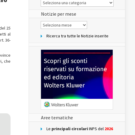
Le
Notizie
del
sito
Notizie per mese
Notizie
per
del 25
mese
tti al
Ricerca tra tutte le Notizie inserite
t. 36-
ovince
i, che
Aree tematiche
Le
principali circolari
INPS del
2026