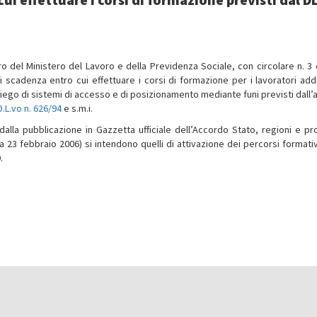
ro del Ministero del Lavoro e della Previdenza Sociale, con circolare n. 3 
di scadenza entro cui effettuare i corsi di formazione per i lavoratori adde
ego di sistemi di accesso e di posizionamento mediante funi previsti dall’ar
D.L.vo n. 626/94
e s.m.i.
alla pubblicazione in Gazzetta ufficiale dell’Accordo Stato, regioni e pr
 23 febbraio 2006) si intendono quelli di attivazione dei percorsi formativ
.