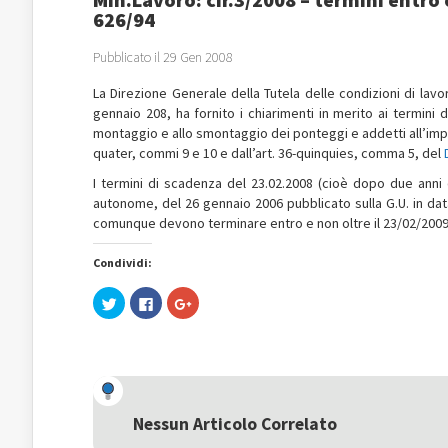
626/94
Pubblicato il 29 Gen 2008
La Direzione Generale della Tutela delle condizioni di lavo
gennaio 208, ha fornito i chiarimenti in merito ai termini 
montaggio e allo smontaggio dei ponteggi e addetti all’impi
quater, commi 9 e 10 e dall’art. 36-quinquies, comma 5, del
I termini di scadenza del 23.02.2008 (cioè dopo due anni d
autonome, del 26 gennaio 2006 pubblicato sulla G.U. in data
comunque devono terminare entro e non oltre il 23/02/2009
Condividi:
Fai
Fai
Fai
clic
clic
clic
qui
per
qui
per
condividere
per
condividere
su
condividere
su
Facebook
su
Twitter
(Si
Google+
(Si
apre
(Si
apre
in
apre
in
una
in
una
nuova
una
Nessun Articolo Correlato
nuova
finestra)
nuova
finestra)
finestra)