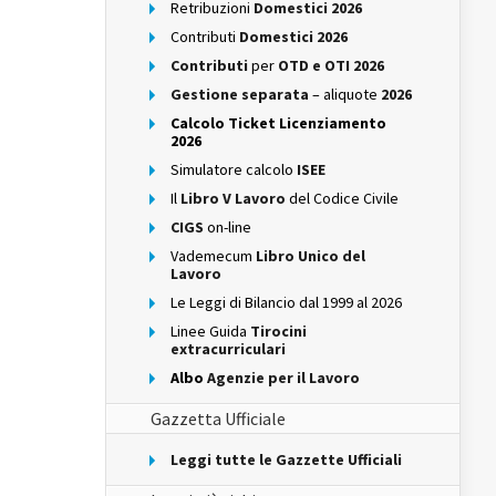
Retribuzioni
Domestici 2026
Contributi
Domestici 2026
Contributi
per
OTD e OTI 2026
Gestione separata
– aliquote
2026
Calcolo Ticket Licenziamento
2026
Simulatore calcolo
ISEE
Il
Libro V Lavoro
del Codice Civile
CIGS
on-line
Vademecum
Libro Unico del
Lavoro
Le Leggi di Bilancio dal 1999 al 2026
Linee Guida
Tirocini
extracurriculari
Albo
Agenzie per il Lavoro
Gazzetta Ufficiale
Leggi tutte le Gazzette Ufficiali