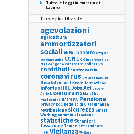
Tutte le Leggi in materia di
Lavoro
Parole più utilizzate
agevolazioni
agricoltura
ammortizzatori
sociali
Appalto
ANPAL
artigiani
CCNL
assegno unico
cigo
CIG in deroga
contratto collettivo
cigs
congedo
contributi
controversie
coronavirus
detassazione
Disabili
fiscale
formazione
DURC
INL
Jobs Act
infortuni
Lavoro
Licenziamento
Agile
Malattia
Pensione
PA
maternità
NASPI
privacy
RdC
Reddito di Cittadinanza
sicurezza
retribuzione
Smart
Working
somministrazione
statistiche
Stranieri
tassazione
Tempo determinato
Vigilanza
TFR
Welfare