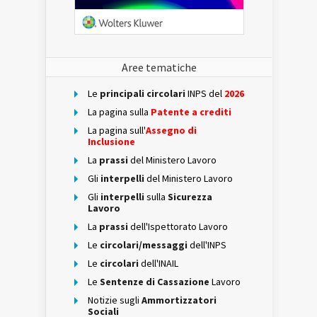
Aree tematiche
Le
principali circolari
INPS del
2026
La pagina sulla
Patente a crediti
La pagina sull'
Assegno di
Inclusione
La
prassi
del Ministero Lavoro
Gli
interpelli
del Ministero Lavoro
Gli
interpelli
sulla
Sicurezza
Lavoro
La
prassi
dell'Ispettorato Lavoro
Le
circolari/messaggi
dell'INPS
Le
circolari
dell'INAIL
Le
Sentenze di Cassazione
Lavoro
Notizie sugli
Ammortizzatori
Sociali