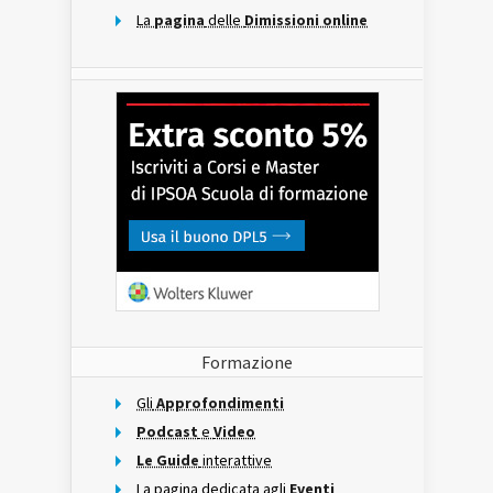
La
pagina
delle
Dimissioni online
Formazione
Gli
Approfondimenti
Podcast
e
Video
Le Guide
interattive
La pagina dedicata agli
Eventi