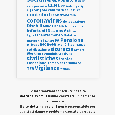
Appalto
ANPAL
artigiani
CCNL
assegno unico
cigo
CIG in deroga
contratto collettivo
cigs
congedo
contributi
controversie
coronavirus
detassazione
Disabili
fiscale
formazione
DURC
INL
Jobs Act
infortuni
Lavoro
Licenziamento
Agile
Malattia
Pensione
PA
maternità
NASPI
privacy
RdC
Reddito di Cittadinanza
sicurezza
retribuzione
Smart
Working
somministrazione
statistiche
Stranieri
tassazione
Tempo determinato
Vigilanza
TFR
Welfare
Le informazioni contenute nel sito
dottrinalavoro.it
hanno carattere unicamente
informativo.
Il sito
dottrinalavoro.it
non è responsabile per
qualsiasi danno o problema causato da questo