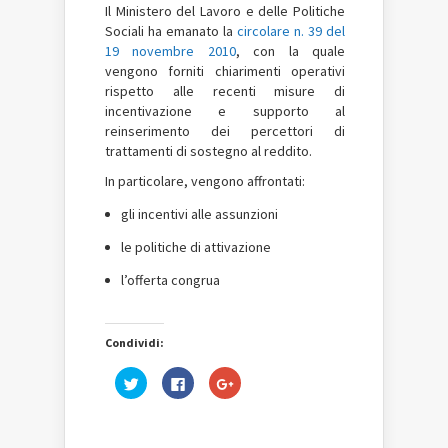
Il Ministero del Lavoro e delle Politiche
Sociali ha emanato la
circolare n. 39 del
19 novembre 2010
, con la quale
vengono forniti chiarimenti operativi
rispetto alle recenti misure di
incentivazione e supporto al
reinserimento dei percettori di
trattamenti di sostegno al reddito.
In particolare, vengono affrontati:
gli incentivi alle assunzioni
le politiche di attivazione
l’offerta congrua
Condividi:
Fai
Fai
Fai
clic
clic
clic
qui
per
qui
per
condividere
per
condividere
su
condividere
su
Facebook
su