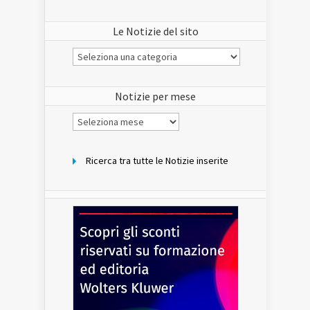
Le Notizie del sito
Le
Notizie
del
sito
Notizie per mese
Notizie
per
mese
Ricerca tra tutte le Notizie inserite