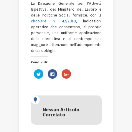
La Direzione Generale per l’Attività
Ispettiva, del Ministero del Lavoro e
delle Politiche Sociali fornisce, con la
circolare n. 42/2010
, indicazioni
operative che consentano, al proprio
personale, una uniforme applicazione
della normativa e al contempo una
maggiore attenzione nell’adempimento
di tali obblighi.
Condividi:
Fai
Fai
Fai
clic
clic
clic
qui
per
qui
per
condividere
per
condividere
su
condividere
su
Facebook
su
Twitter
(Si
Google+
(Si
apre
(Si
apre
in
apre
in
una
in
una
nuova
una
Nessun Articolo
nuova
finestra)
nuova
Correlato
finestra)
finestra)