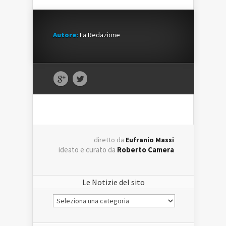
Autore:
La Redazione
diretto da
Eufranio Massi
ideato e curato da
Roberto Camera
Le Notizie del sito
Le
Notizie
del
sito