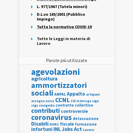
L. 977/1967 (Tutela minori)
D.L.vo 165/2001 (Pubblico
Impiego)
Tutta la normativa COVID-19
Tutte le Leggi in materia di
Lavoro
Parole più utilizzate
agevolazioni
agricoltura
ammortizzatori
sociali
Appalto
ANPAL
artigiani
CCNL
assegno unico
cigo
CIG in deroga
contratto collettivo
cigs
congedo
contributi
controversie
coronavirus
detassazione
Disabili
fiscale
formazione
DURC
INL
Jobs Act
infortuni
Lavoro