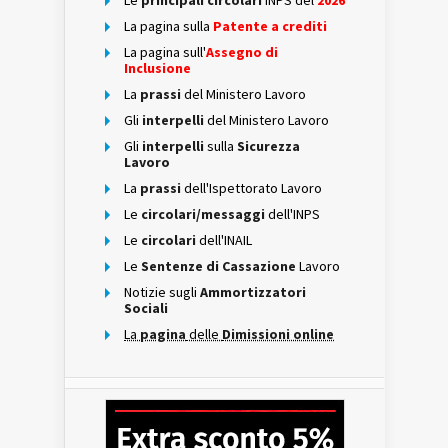
Le
principali circolari
INPS del
2026
La pagina sulla
Patente a crediti
La pagina sull'
Assegno di
Inclusione
La
prassi
del Ministero Lavoro
Gli
interpelli
del Ministero Lavoro
Gli
interpelli
sulla
Sicurezza
Lavoro
La
prassi
dell'Ispettorato Lavoro
Le
circolari/messaggi
dell'INPS
Le
circolari
dell'INAIL
Le
Sentenze di Cassazione
Lavoro
Notizie sugli
Ammortizzatori
Sociali
La
pagina
delle
Dimissioni online