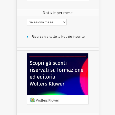
del
sito
Notizie per mese
Notizie
per
mese
Ricerca tra tutte le Notizie inserite