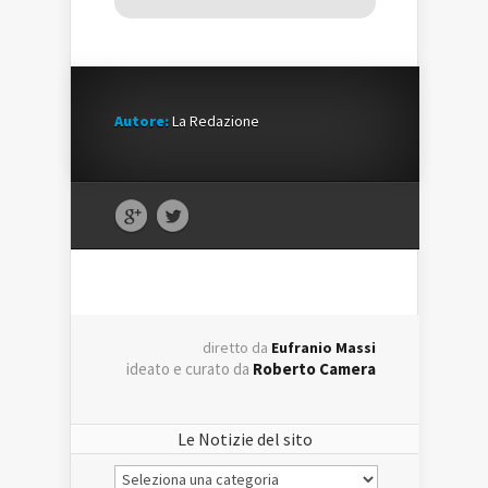
Autore:
La Redazione
diretto da
Eufranio Massi
ideato e curato da
Roberto Camera
Le Notizie del sito
Le
Notizie