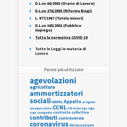
D.L.vo 66/2003 (Orario di Lavoro)
D.L.vo 276/2003 (Riforma Biagi)
L. 977/1967 (Tutela minori)
D.L.vo 165/2001 (Pubblico
Impiego)
Tutta la normativa COVID-19
Tutte le Leggi in materia di
Lavoro
Parole più utilizzate
agevolazioni
agricoltura
ammortizzatori
sociali
Appalto
ANPAL
artigiani
CCNL
assegno unico
cigo
CIG in deroga
contratto collettivo
cigs
congedo
contributi
controversie
coronavirus
detassazione