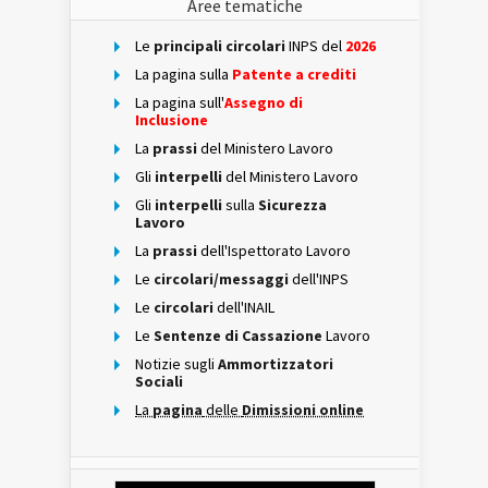
Aree tematiche
Le
principali circolari
INPS del
2026
La pagina sulla
Patente a crediti
La pagina sull'
Assegno di
Inclusione
La
prassi
del Ministero Lavoro
Gli
interpelli
del Ministero Lavoro
Gli
interpelli
sulla
Sicurezza
Lavoro
La
prassi
dell'Ispettorato Lavoro
Le
circolari/messaggi
dell'INPS
Le
circolari
dell'INAIL
Le
Sentenze di Cassazione
Lavoro
Notizie sugli
Ammortizzatori
Sociali
La
pagina
delle
Dimissioni online