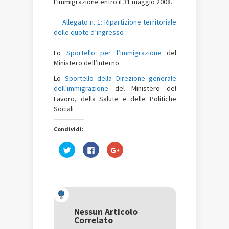
l’immigrazione entro il 31 maggio 2008.
Allegato n. 1: Ripartizione territoriale
delle quote d’ingresso
Lo
Sportello per l’Immigrazione
del
Ministero dell’Interno
Lo
Sportello della Direzione generale
dell’immigrazione
del Ministero del
Lavoro, della Salute e delle Politiche
Sociali
Condividi:
Fai
Fai
Fai
clic
clic
clic
qui
per
qui
per
condividere
per
condividere
su
condividere
su
Facebook
su
Twitter
(Si
Google+
(Si
apre
(Si
apre
in
apre
in
una
in
una
nuova
una
Nessun Articolo
nuova
finestra)
nuova
Correlato
finestra)
finestra)