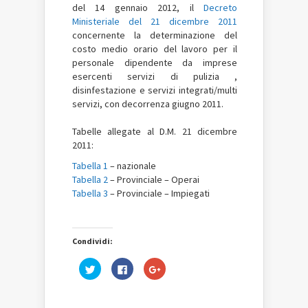
del 14 gennaio 2012, il
Decreto
Ministeriale del 21 dicembre 2011
concernente la determinazione del
costo medio orario del lavoro per il
personale dipendente da imprese
esercenti servizi di pulizia ,
disinfestazione e servizi integrati/multi
servizi, con decorrenza giugno 2011.
Tabelle allegate al D.M. 21 dicembre
2011:
Tabella 1
– nazionale
Tabella 2
– Provinciale – Operai
Tabella 3
– Provinciale – Impiegati
Condividi:
Fai
Fai
Fai
clic
clic
clic
qui
per
qui
per
condividere
per
condividere
su
condividere
su
Facebook
su