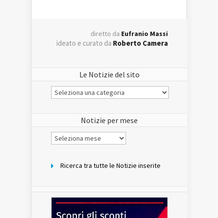
diretto da
Eufranio Massi
ideato e curato da
Roberto Camera
Le Notizie del sito
Le
Notizie
del
sito
Notizie per mese
Notizie
per
mese
Ricerca tra tutte le Notizie inserite