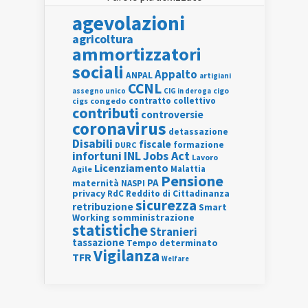
agevolazioni
agricoltura
ammortizzatori
sociali
Appalto
ANPAL
artigiani
CCNL
assegno unico
cigo
CIG in deroga
contratto collettivo
cigs
congedo
contributi
controversie
coronavirus
detassazione
Disabili
fiscale
formazione
DURC
INL
Jobs Act
infortuni
Lavoro
Licenziamento
Agile
Malattia
Pensione
PA
maternità
NASPI
privacy
RdC
Reddito di Cittadinanza
sicurezza
retribuzione
Smart
Working
somministrazione
statistiche
Stranieri
tassazione
Tempo determinato
Vigilanza
TFR
Welfare