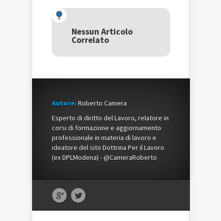
Twitter
(Si
Google+
(Si
apre
(Si
apre
in
apre
in
una
in
una
nuova
una
Nessun Articolo
nuova
finestra)
nuova
Correlato
finestra)
finestra)
Autore:
Roberto Camera
Esperto di diritto del Lavoro, relatore in
corsi di formazione e aggiornamento
professionale in materia di lavoro e
ideatore del sito Dottrina Per il Lavoro
(ex DPLModena) - @CameraRoberto