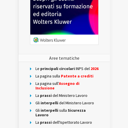
Aree tematiche
Le
principali circolari
INPS del
2026
La pagina sulla
Patente a crediti
La pagina sull'
Assegno di
Inclusione
La
prassi
del Ministero Lavoro
Gli
interpelli
del Ministero Lavoro
Gli
interpelli
sulla
Sicurezza
Lavoro
La
prassi
dell'Ispettorato Lavoro