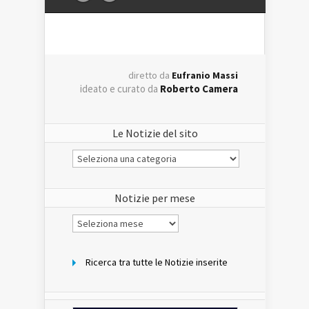
diretto da
Eufranio Massi
ideato e curato da
Roberto Camera
Le Notizie del sito
Le
Notizie
del
sito
Notizie per mese
Notizie
per
mese
Ricerca tra tutte le Notizie inserite