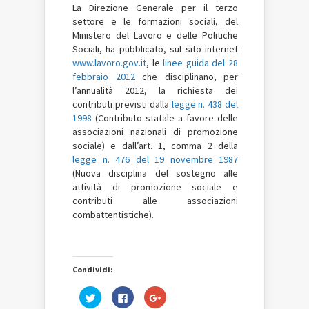
La Direzione Generale per il terzo
settore e le formazioni sociali, del
Ministero del Lavoro e delle Politiche
Sociali, ha pubblicato, sul sito internet
www.lavoro.gov.it
, le
linee guida del 28
febbraio 2012
che disciplinano, per
l’annualità 2012, la richiesta dei
contributi previsti dalla
legge n. 438 del
1998
(Contributo statale a favore delle
associazioni nazionali di promozione
sociale) e dall’art. 1, comma 2 della
legge n. 476 del 19 novembre 1987
(Nuova disciplina del sostegno alle
attività di promozione sociale e
contributi alle associazioni
combattentistiche).
Condividi:
Fai
Fai
Fai
clic
clic
clic