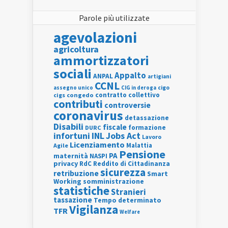
Parole più utilizzate
agevolazioni
agricoltura
ammortizzatori
sociali
Appalto
ANPAL
artigiani
CCNL
assegno unico
cigo
CIG in deroga
contratto collettivo
cigs
congedo
contributi
controversie
coronavirus
detassazione
Disabili
fiscale
formazione
DURC
INL
Jobs Act
infortuni
Lavoro
Licenziamento
Agile
Malattia
Pensione
PA
maternità
NASPI
privacy
RdC
Reddito di Cittadinanza
sicurezza
retribuzione
Smart
Working
somministrazione
statistiche
Stranieri
tassazione
Tempo determinato
Vigilanza
TFR
Welfare