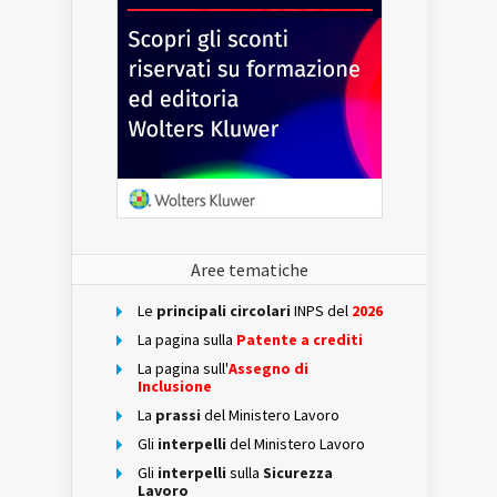
Aree tematiche
Le
principali circolari
INPS del
2026
La pagina sulla
Patente a crediti
La pagina sull'
Assegno di
Inclusione
La
prassi
del Ministero Lavoro
Gli
interpelli
del Ministero Lavoro
Gli
interpelli
sulla
Sicurezza
Lavoro