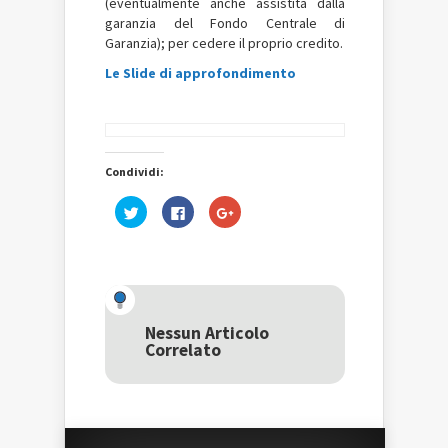
(eventualmente anche assistita dalla
garanzia del Fondo Centrale di
Garanzia); per cedere il proprio credito.
Le Slide di approfondimento
Condividi:
Fai
Fai
Fai
clic
clic
clic
qui
per
qui
per
condividere
per
condividere
su
condividere
su
Facebook
su
Twitter
(Si
Google+
(Si
apre
(Si
apre
in
apre
in
una
in
una
nuova
una
Nessun Articolo
nuova
finestra)
nuova
Correlato
finestra)
finestra)