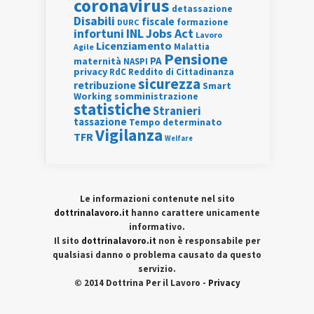
coronavirus
detassazione
Disabili
fiscale
formazione
DURC
INL
Jobs Act
infortuni
Lavoro
Licenziamento
Agile
Malattia
Pensione
PA
maternità
NASPI
privacy
RdC
Reddito di Cittadinanza
sicurezza
retribuzione
Smart
Working
somministrazione
statistiche
Stranieri
tassazione
Tempo determinato
Vigilanza
TFR
Welfare
Le informazioni contenute nel sito
dottrinalavoro.it
hanno carattere unicamente
informativo.
Il sito
dottrinalavoro.it
non è responsabile per
qualsiasi danno o problema causato da questo
servizio.
© 2014 Dottrina Per il Lavoro -
Privacy