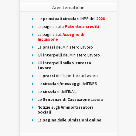
Aree tematiche
Le
principali circolari
INPS del
2026
La pagina sulla
Patente a crediti
La pagina sull'
Assegno di
Inclusione
La
prassi
del Ministero Lavoro
Gli
interpelli
del Ministero Lavoro
Gli
interpelli
sulla
Sicurezza
Lavoro
La
prassi
dell'Ispettorato Lavoro
Le
circolari/messaggi
dell'INPS
Le
circolari
dell'INAIL
Le
Sentenze di Cassazione
Lavoro
Notizie sugli
Ammortizzatori
Sociali
La
pagina
delle
Dimissioni online