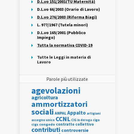
D.L.vo 151/2001(TU Maternità)
D.L.vo 66/2003 (Orario di Lavoro)
D.L.vo 276/2003 (Riforma Biagi)
L. 977/1967 (Tutela minori)
D.L.vo 165/2001 (Pubblico
Impiego)
Tutta la normativa COVID-19
Tutte le Leggi in materia di
Lavoro
Parole più utilizzate
agevolazioni
agricoltura
ammortizzatori
sociali
Appalto
ANPAL
artigiani
CCNL
assegno unico
cigo
CIG in deroga
contratto collettivo
cigs
congedo
contributi
controversie