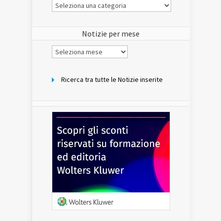
Le
Notizie
del
sito
Notizie per mese
Notizie
per
mese
Ricerca tra tutte le Notizie inserite