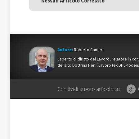
Nessun Articolo Correlato
nuova
finestra)
nuova
finestra)
finestra)
Autore:
Roberto Camera
Esperto di diritto del Lavoro, relatore in c
del sito Dottrina Per il Lavoro (ex DPLMod
Condividi questo articolo su