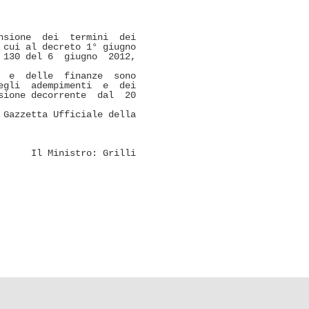
sione  dei  termini  dei

cui al decreto 1° giugno

130 del 6  giugno  2012,

 e  delle  finanze  sono

gli  adempimenti  e  dei

ione decorrente  dal  20

Gazzetta Ufficiale della

      Il Ministro: Grilli