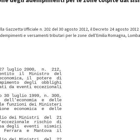
lla Gazzetta Ufficiale n. 202 del 30 agosto 2012, il Decreto 24 agosto 2012 
dempimenti e versamenti tributari per le zone dell’Emilia Romagna, Lomba
7 luglio 2000,  n.  212,

ntito  il  Ministro  del

conomica, il  potere  di

pimento  degli  obblighi

ti da eventi eccezionali

 30 luglio 1999, n. 300,

 dell'economia  e  delle

e funzioni dei Ministeri

one  economica  e  delle

io dei Ministri  del  21

eccezionale  rischio  di

a degli  eventi  sismici

 Ferrara  e  Mantova  il

io dei Ministri  del  22
