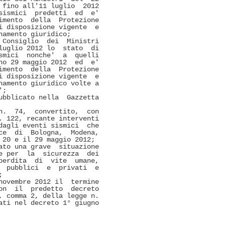
fino all'11 luglio  2012

ismici  predetti  ed  e'

mento  della  Protezione

 disposizione vigente  e

amento giuridico; 

Consiglio  dei  Ministri

uglio 2012 lo  stato  di

mici  nonche'  a  quelli

o 29 maggio 2012  ed  e'

mento  della  Protezione

 disposizione vigente  e

amento giuridico volte a

; 

bblicato nella  Gazzetta

.  74,  convertito,  con

 122, recante interventi

agli eventi sismici  che

e  di  Bologna,  Modena,

20 e il 29 maggio 2012; 

to una grave  situazione

 per  la  sicurezza  dei

erdita  di  vite  umane,

 pubblici  e  privati  e

 

ovembre 2012 il  termine

n  il  predetto  decreto

 comma 2, della legge n.

ti nel decreto 1° giugno
