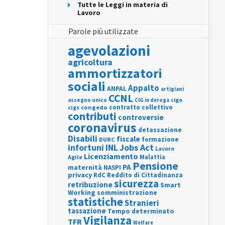
Tutte le Leggi in materia di
Lavoro
Parole più utilizzate
agevolazioni
agricoltura
ammortizzatori
sociali
Appalto
ANPAL
artigiani
CCNL
assegno unico
cigo
CIG in deroga
contratto collettivo
cigs
congedo
contributi
controversie
coronavirus
detassazione
Disabili
fiscale
formazione
DURC
INL
Jobs Act
infortuni
Lavoro
Licenziamento
Agile
Malattia
Pensione
PA
maternità
NASPI
privacy
RdC
Reddito di Cittadinanza
sicurezza
retribuzione
Smart
Working
somministrazione
statistiche
Stranieri
tassazione
Tempo determinato
Vigilanza
TFR
Welfare