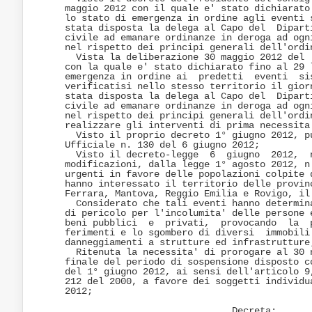
maggio 2012 con il quale e' stato dichiarato 
lo stato di emergenza in ordine agli eventi s
stata disposta la delega al Capo del  Diparti
civile ad emanare ordinanze in deroga ad ogni
nel rispetto dei principi generali dell'ordin
  Vista la deliberazione 30 maggio 2012 del  
con la quale e' stato dichiarato fino al 29 l
emergenza in ordine ai  predetti  eventi  sis
verificatisi nello stesso territorio il giorn
stata disposta la delega al Capo del  Diparti
civile ad emanare ordinanze in deroga ad ogni
nel rispetto dei principi generali dell'ordin
realizzare gli interventi di prima necessita'
  Visto il proprio decreto 1° giugno 2012, pu
Ufficiale n. 130 del 6 giugno 2012; 

  Visto il decreto-legge  6  giugno  2012,  n
modificazioni, dalla legge 1° agosto 2012, n.
urgenti in favore delle popolazioni colpite d
hanno interessato il territorio delle provinc
Ferrara, Mantova, Reggio Emilia e Rovigo, il 
  Considerato che tali eventi hanno determina
di pericolo per l'incolumita' delle persone e
beni pubblici  e  privati,  provocando  la  p
ferimenti e lo sgombero di diversi  immobili 
danneggiamenti a strutture ed infrastrutture;
  Ritenuta la necessita' di prorogare al 30 n
finale del periodo di sospensione disposto co
del 1° giugno 2012, ai sensi dell'articolo 9,
212 del 2000, a favore dei soggetti individua
2012; 

                              Decreta: 
