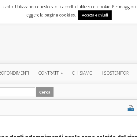
lizzato. Utilizzando questo sito si accetta l'utilizzo di cookie. Per maggiori 
leggere la
pagina cookies
.
Accetta e chiudi
ROFONDIMENTI
CONTRATTI
»
CHI SIAMO
I SOSTENITORI
ne degli adempimenti per le zone colpite dal si