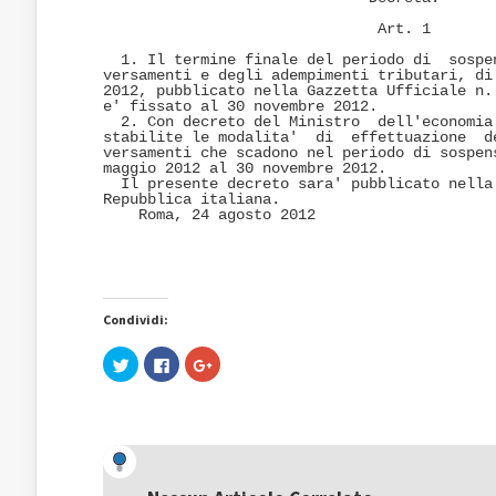
                               Art. 1 

  1. Il termine finale del periodo di  sospen
versamenti e degli adempimenti tributari, di 
2012, pubblicato nella Gazzetta Ufficiale n. 
e' fissato al 30 novembre 2012. 

  2. Con decreto del Ministro  dell'economia 
stabilite le modalita'  di  effettuazione  de
versamenti che scadono nel periodo di sospens
maggio 2012 al 30 novembre 2012. 

  Il presente decreto sara' pubblicato nella 
Repubblica italiana. 

    Roma, 24 agosto 2012 

                                            
Condividi:
Fai
Fai
Fai
clic
clic
clic
qui
per
qui
per
condividere
per
condividere
su
condividere
su
Facebook
su
Twitter
(Si
Google+
(Si
apre
(Si
apre
in
apre
in
una
in
una
nuova
una