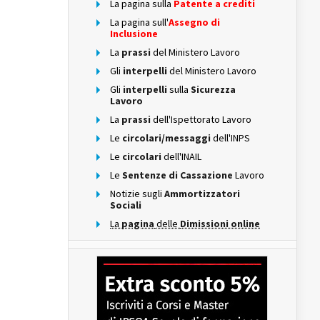
La pagina sulla
Patente a crediti
La pagina sull'
Assegno di
Inclusione
La
prassi
del Ministero Lavoro
Gli
interpelli
del Ministero Lavoro
Gli
interpelli
sulla
Sicurezza
Lavoro
La
prassi
dell'Ispettorato Lavoro
Le
circolari/messaggi
dell'INPS
Le
circolari
dell'INAIL
Le
Sentenze di Cassazione
Lavoro
Notizie sugli
Ammortizzatori
Sociali
La
pagina
delle
Dimissioni online