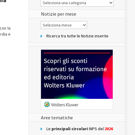
Le
Notizie
del
sito
Notizie per mese
Notizie
per
con la
mese
rdia e
Ricerca tra tutte le Notizie inserite
Aree tematiche
Le
principali circolari
INPS del
2026