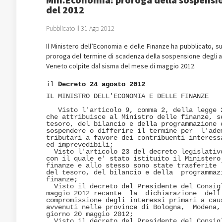
del 2012
Pubblicato il 31 Ago 2012
Il Ministero dell’Economia e delle Finanze ha pubblicato, su
proroga del termine di scadenza della sospensione degli a
Veneto colpite dal sisma del mese di maggio 2012.
il 
Decreto 24 agosto 2012
IL MINISTRO DELL'ECONOMIA E DELLE FINANZE 

   Visto l'articolo 9, comma 2, della legge 2
che attribuisce al Ministro delle finanze, se
tesoro, del bilancio e della programmazione e
sospendere o differire il termine per  l'adem
tributari a favore dei contribuenti interessa
ed imprevedibili; 

  Visto l'articolo 23 del decreto legislativo
con il quale e' stato istituito il Ministero 
finanze e allo stesso sono state trasferite l
del tesoro, del bilancio e della  programmazi
finanze; 

  Visto il decreto del Presidente del Consigl
maggio 2012 recante  la  dichiarazione  dell'
compromissione degli interessi primari a caus
avvenuti nelle province di Bologna,  Modena, 
giorno 20 maggio 2012; 

  Visto il decreto del Presidente del Consigl