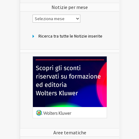
sito
Notizie per mese
Notizie
per
mese
Ricerca tra tutte le Notizie inserite
Aree tematiche