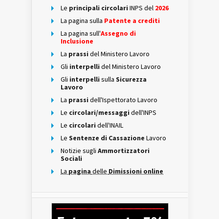
Le
principali circolari
INPS del
2026
La pagina sulla
Patente a crediti
La pagina sull'
Assegno di
Inclusione
La
prassi
del Ministero Lavoro
Gli
interpelli
del Ministero Lavoro
Gli
interpelli
sulla
Sicurezza
Lavoro
La
prassi
dell'Ispettorato Lavoro
Le
circolari/messaggi
dell'INPS
Le
circolari
dell'INAIL
Le
Sentenze di Cassazione
Lavoro
Notizie sugli
Ammortizzatori
Sociali
La
pagina
delle
Dimissioni online