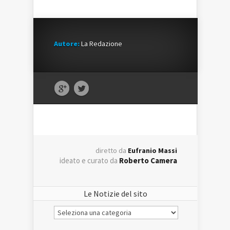
Autore:
La Redazione
diretto da
Eufranio Massi
ideato e curato da
Roberto Camera
Le Notizie del sito
Le
Notizie
del