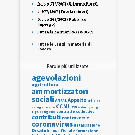
D.L.vo 276/2003 (Riforma Biagi)
L. 977/1967 (Tutela minori)
D.L.vo 165/2001 (Pubblico
Impiego)
Tutta la normativa COVID-19
Tutte le Leggi in materia di
Lavoro
Parole più utilizzate
agevolazioni
agricoltura
ammortizzatori
sociali
Appalto
ANPAL
artigiani
CCNL
assegno unico
cigo
CIG in deroga
contratto collettivo
cigs
congedo
contributi
controversie
coronavirus
detassazione
Disabili
fiscale
formazione
DURC