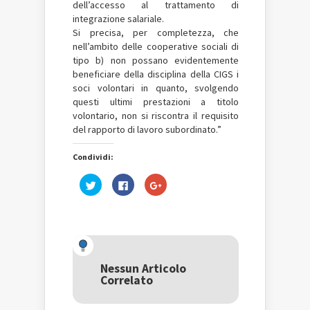
dell’accesso al trattamento di
integrazione salariale.
Si precisa, per completezza, che
nell’ambito delle cooperative sociali di
tipo b) non possano evidentemente
beneficiare della disciplina della CIGS i
soci volontari in quanto, svolgendo
questi ultimi prestazioni a titolo
volontario, non si riscontra il requisito
del rapporto di lavoro subordinato.”
Condividi:
Fai
Fai
Fai
clic
clic
clic
qui
per
qui
per
condividere
per
condividere
su
condividere
su
Facebook
su
Twitter
(Si
Google+
(Si
apre
(Si
apre
in
apre
in
una
in
una
nuova
una
Nessun Articolo
nuova
finestra)
nuova
Correlato
finestra)
finestra)