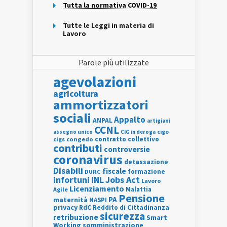
Tutta la normativa COVID-19
Tutte le Leggi in materia di
Lavoro
Parole più utilizzate
agevolazioni
agricoltura
ammortizzatori
sociali
Appalto
ANPAL
artigiani
CCNL
assegno unico
cigo
CIG in deroga
contratto collettivo
cigs
congedo
contributi
controversie
coronavirus
detassazione
Disabili
fiscale
formazione
DURC
INL
Jobs Act
infortuni
Lavoro
Licenziamento
Agile
Malattia
Pensione
PA
maternità
NASPI
privacy
RdC
Reddito di Cittadinanza
sicurezza
retribuzione
Smart
Working
somministrazione