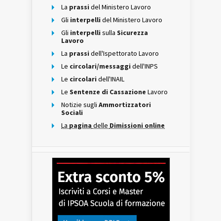
La
prassi
del Ministero Lavoro
Gli
interpelli
del Ministero Lavoro
Gli
interpelli
sulla
Sicurezza
Lavoro
La
prassi
dell'Ispettorato Lavoro
Le
circolari/messaggi
dell'INPS
Le
circolari
dell'INAIL
Le
Sentenze di Cassazione
Lavoro
Notizie sugli
Ammortizzatori
Sociali
La
pagina
delle
Dimissioni online