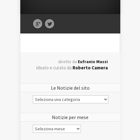
diretto da
Eufranio Massi
ideato e curato da
Roberto Camera
Le Notizie del sito
Le
Notizie
del
sito
Notizie per mese
Notizie
per
mese