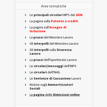
Aree tematiche
Le
principali circolari
INPS del
2026
La pagina sulla
Patente a crediti
La pagina sull'
Assegno di
Inclusione
La
prassi
del Ministero Lavoro
Gli
interpelli
del Ministero Lavoro
Gli
interpelli
sulla
Sicurezza
Lavoro
La
prassi
dell'Ispettorato Lavoro
Le
circolari/messaggi
dell'INPS
Le
circolari
dell'INAIL
Le
Sentenze di Cassazione
Lavoro
Notizie sugli
Ammortizzatori
Sociali
La
pagina
delle
Dimissioni online