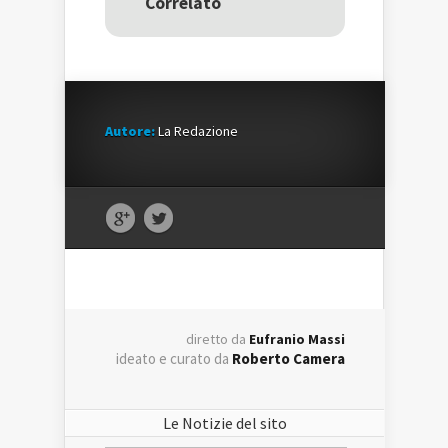
Correlato
finestra)
finestra)
Autore:
La Redazione
diretto da
Eufranio Massi
ideato e curato da
Roberto Camera
Le Notizie del sito