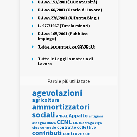
D.L.vo 151/2001(TU Maternità)
D.L.vo 66/2003 (Orario di Lavoro)
D.L.vo 276/2003 (Riforma Biagi)
L. 977/1967 (Tutela minori)
D.L.vo 165/2001 (Pubblico
Impiego)
Tutta la normativa COVID-19
Tutte le Leggi in materia di
Lavoro
Parole più utilizzate
agevolazioni
agricoltura
ammortizzatori
sociali
Appalto
ANPAL
artigiani
CCNL
assegno unico
cigo
CIG in deroga
contratto collettivo
cigs
congedo
contributi
controversie