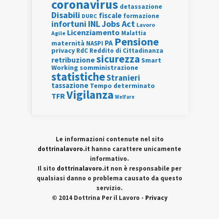
coronavirus
detassazione
Disabili
fiscale
formazione
DURC
INL
Jobs Act
infortuni
Lavoro
Licenziamento
Agile
Malattia
Pensione
PA
maternità
NASPI
privacy
RdC
Reddito di Cittadinanza
sicurezza
retribuzione
Smart
Working
somministrazione
statistiche
Stranieri
tassazione
Tempo determinato
Vigilanza
TFR
Welfare
Le informazioni contenute nel sito
dottrinalavoro.it
hanno carattere unicamente
informativo.
Il sito
dottrinalavoro.it
non è responsabile per
qualsiasi danno o problema causato da questo
servizio.
© 2014 Dottrina Per il Lavoro -
Privacy