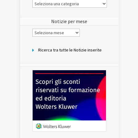
Le
Notizie
del
sito
Notizie per mese
Notizie
per
mese
Ricerca tra tutte le Notizie inserite