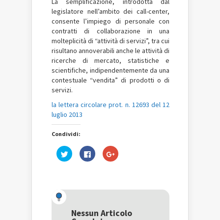
La semplificazione, introdotta dal
legislatore nell’ambito dei call-center,
consente l’impiego di personale con
contratti di collaborazione in una
molteplicità di “attività di servizi”, tra cui
risultano annoverabili anche le attività di
ricerche di mercato, statistiche e
scientifiche, indipendentemente da una
contestuale “vendita” di prodotti o di
servizi.
la lettera circolare prot. n. 12693 del 12
luglio 2013
Condividi:
Fai
Fai
Fai
clic
clic
clic
qui
per
qui
per
condividere
per
condividere
su
condividere
su
Facebook
su
Twitter
(Si
Google+
(Si
apre
(Si
apre
in
apre
in
una
in
una
nuova
una
Nessun Articolo
nuova
finestra)
nuova