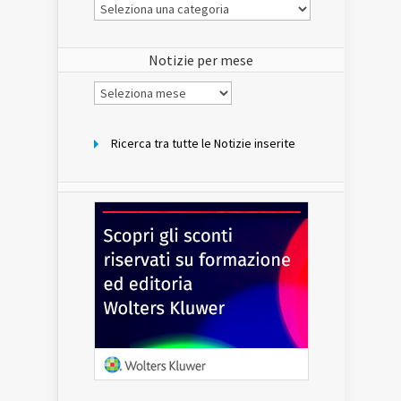
Le
Notizie
del
sito
Notizie per mese
Notizie
per
mese
Ricerca tra tutte le Notizie inserite