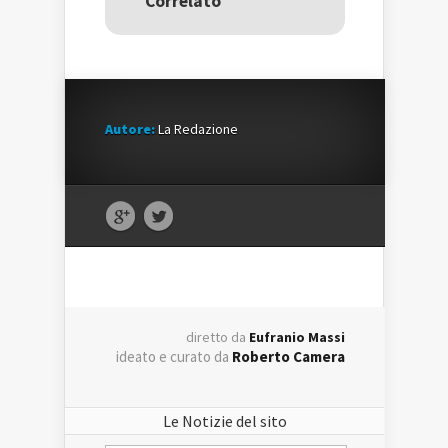
Correlato
finestra)
finestra)
Autore:
La Redazione
diretto da
Eufranio Massi
ideato e curato da
Roberto Camera
Le Notizie del sito