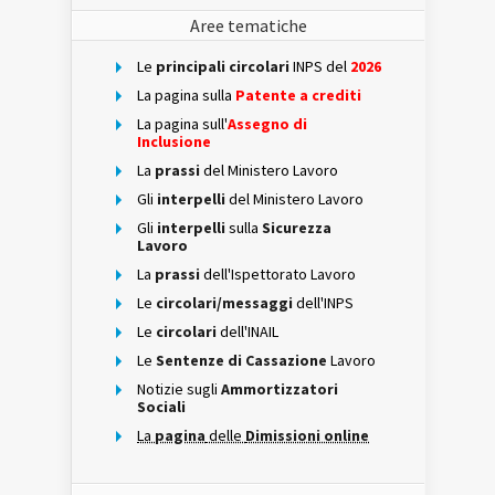
Aree tematiche
Le
principali circolari
INPS del
2026
La pagina sulla
Patente a crediti
La pagina sull'
Assegno di
Inclusione
La
prassi
del Ministero Lavoro
Gli
interpelli
del Ministero Lavoro
Gli
interpelli
sulla
Sicurezza
Lavoro
La
prassi
dell'Ispettorato Lavoro
Le
circolari/messaggi
dell'INPS
Le
circolari
dell'INAIL
Le
Sentenze di Cassazione
Lavoro
Notizie sugli
Ammortizzatori
Sociali
La
pagina
delle
Dimissioni online