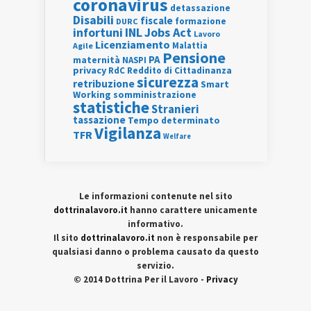
coronavirus
detassazione
Disabili
fiscale
formazione
DURC
INL
Jobs Act
infortuni
Lavoro
Licenziamento
Agile
Malattia
Pensione
PA
maternità
NASPI
privacy
RdC
Reddito di Cittadinanza
sicurezza
retribuzione
Smart
Working
somministrazione
statistiche
Stranieri
tassazione
Tempo determinato
Vigilanza
TFR
Welfare
Le informazioni contenute nel sito
dottrinalavoro.it
hanno carattere unicamente
informativo.
Il sito
dottrinalavoro.it
non è responsabile per
qualsiasi danno o problema causato da questo
servizio.
© 2014 Dottrina Per il Lavoro -
Privacy