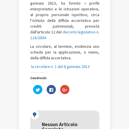
gennaio 2013, ha fornito i profili
interpretativi e le istruzioni operative,
al proprio personale ispettivo, circa
l’istituto della diffida accertativa per
crediti patrimoniali, prevista
dall’articolo 12 del
decreto legislativo n.
124/2004
.
La circolare, al termine, evidenzia uno
scheda per la applicazione, o meno,
della diffida accertativa.
la circolare n. 1 del 8 gennaio 2013
Condividi:
Fai
Fai
Fai
clic
clic
clic
qui
per
qui
per
condividere
per
condividere
su
condividere
su
Facebook
su
Twitter
(Si
Google+
(Si
apre
(Si
apre
in
apre
in
una
in
una
nuova
una
Nessun Articolo
nuova
finestra)
nuova