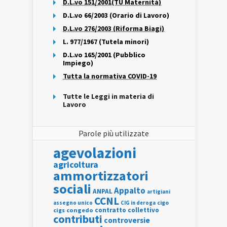
D.L.vo 151/2001(TU Maternità)
D.L.vo 66/2003 (Orario di Lavoro)
D.L.vo 276/2003 (Riforma Biagi)
L. 977/1967 (Tutela minori)
D.L.vo 165/2001 (Pubblico
Impiego)
Tutta la normativa COVID-19
Tutte le Leggi in materia di
Lavoro
Parole più utilizzate
agevolazioni
agricoltura
ammortizzatori
sociali
Appalto
ANPAL
artigiani
CCNL
assegno unico
cigo
CIG in deroga
contratto collettivo
cigs
congedo
contributi
controversie