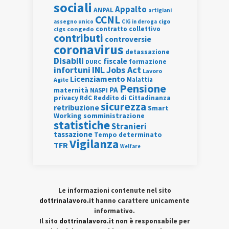
sociali
Appalto
ANPAL
artigiani
CCNL
assegno unico
cigo
CIG in deroga
contratto collettivo
cigs
congedo
contributi
controversie
coronavirus
detassazione
Disabili
fiscale
formazione
DURC
INL
Jobs Act
infortuni
Lavoro
Licenziamento
Agile
Malattia
Pensione
PA
maternità
NASPI
privacy
RdC
Reddito di Cittadinanza
sicurezza
retribuzione
Smart
Working
somministrazione
statistiche
Stranieri
tassazione
Tempo determinato
Vigilanza
TFR
Welfare
Le informazioni contenute nel sito
dottrinalavoro.it
hanno carattere unicamente
informativo.
Il sito
dottrinalavoro.it
non è responsabile per