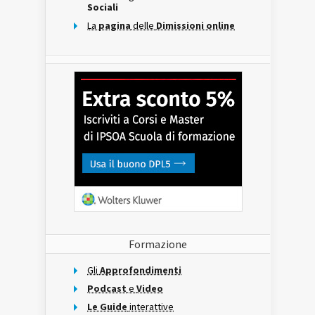
Sociali
La
pagina
delle
Dimissioni online
Formazione
Gli
Approfondimenti
Podcast
e
Video
Le Guide
interattive