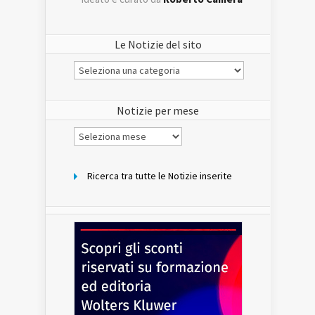
Le Notizie del sito
Le
Notizie
del
sito
Notizie per mese
Notizie
per
mese
Ricerca tra tutte le Notizie inserite