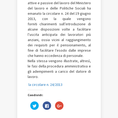
attive e passive del lavoro del Ministero
del lavoro e delle Politiche Sociali ha
emanato la circolare n. 24 del 19 giugno
2013, con la quale vengono
forniti chiarimenti sull’introduzione di
alcune disposizioni volte a facilitare
l’uscita anticipata dei lavoratori più
anziani, ossia vicini al raggiungimento
dei requisiti per il pensionamento, al
fine di facilitare l’esodo dalle imprese
che hanno eccedenza di personale.
Nella stessa vengono illustrate, altresì,
le fasi della procedura amministrativa e
gli adempimenti a carico del datore di
lavoro.
la circolare n. 24/2013
Condividi:
Fai
Fai
Fai
clic
clic
clic
qui
per
qui
per
condividere
per
condividere
su
condividere