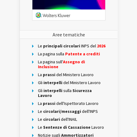
Aree tematiche
Le
principali circolari
INPS del
2026
La pagina sulla
Patente a crediti
La pagina sull'
Assegno di
Inclusione
La
prassi
del Ministero Lavoro
Gli
interpelli
del Ministero Lavoro
Gli
interpelli
sulla
Sicurezza
Lavoro
La
prassi
dell'Ispettorato Lavoro
Le
circolari/messaggi
dell'INPS
Le
circolari
dell'INAIL
Le
Sentenze di Cassazione
Lavoro
Notizie sugli
Ammortizzatori