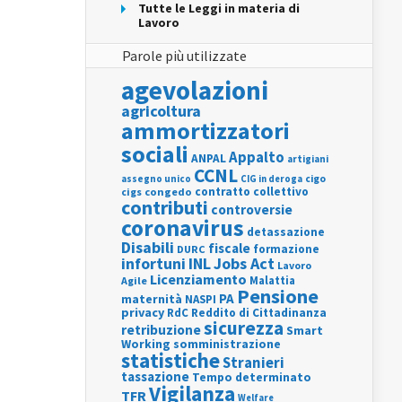
Tutte le Leggi in materia di
Lavoro
Parole più utilizzate
agevolazioni
agricoltura
ammortizzatori
sociali
Appalto
ANPAL
artigiani
CCNL
assegno unico
cigo
CIG in deroga
contratto collettivo
cigs
congedo
contributi
controversie
coronavirus
detassazione
Disabili
fiscale
formazione
DURC
INL
Jobs Act
infortuni
Lavoro
Licenziamento
Agile
Malattia
Pensione
PA
maternità
NASPI
privacy
RdC
Reddito di Cittadinanza
sicurezza
retribuzione
Smart
Working
somministrazione
statistiche
Stranieri
tassazione
Tempo determinato
Vigilanza
TFR
Welfare