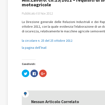
motoagricole
Pubblicato il 8 Nov 2012
La Direzione generale delle Relazioni Industriali e dei Ra
ottobre 2012, con la quale evidenzia l’elaborazione di un do
di sicurezza, relativamente le macchine agricole semoventi
la circolare n. 25 del 25 ottobre 2012
la pagina dell’Inail
Condividi:
Fai
Fai
Fai
clic
clic
clic
qui
per
qui
per
condividere
per
condividere
su
condividere
su
Facebook
su
Twitter
(Si
Google+
(Si
apre
(Si
apre
in
apre
in
una
in
una
nuova
una
Nessun Articolo Correlato
nuova
finestra)
nuova