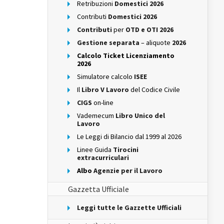
Retribuzioni
Domestici 2026
Contributi
Domestici 2026
Contributi
per
OTD e OTI 2026
Gestione separata
– aliquote
2026
Calcolo Ticket Licenziamento
2026
Simulatore calcolo
ISEE
Il
Libro V Lavoro
del Codice Civile
CIGS
on-line
Vademecum
Libro Unico del
Lavoro
Le Leggi di Bilancio dal 1999 al 2026
Linee Guida
Tirocini
extracurriculari
Albo
Agenzie per il Lavoro
Gazzetta Ufficiale
Leggi tutte le Gazzette Ufficiali