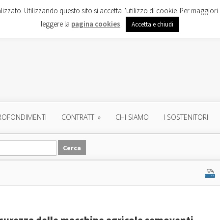
lizzato. Utilizzando questo sito si accetta l'utilizzo di cookie. Per maggiori 
leggere la
pagina cookies
.
Accetta e chiudi
ROFONDIMENTI
CONTRATTI
»
CHI SIAMO
I SOSTENITORI
 sicurezza delle macchine agricole semoventi-