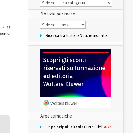
Le
Notizie
del
sito
Notizie per mese
Notizie
per
del 25
mese
sitivi
Ricerca tra tutte le Notizie inserite
Aree tematiche
Le
principali circolari
INPS del
2026