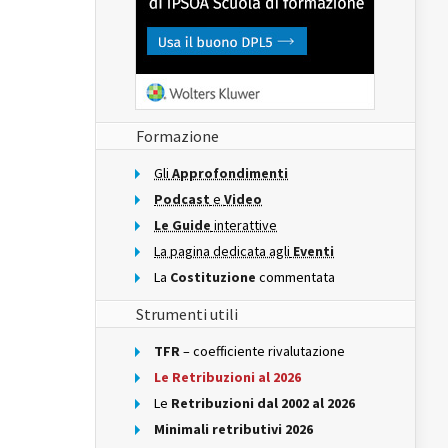
Formazione
Gli
Approfondimenti
Podcast
e
Video
Le Guide
interattive
La pagina dedicata agli
Eventi
La
Costituzione
commentata
Strumenti utili
TFR
– coefficiente rivalutazione
Le Retribuzioni al 2026
Le
Retribuzioni dal 2002 al 2026
Minimali retributivi 2026