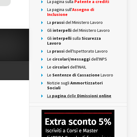
La pagina sulla
Patente a crediti
La pagina sull'
Assegno di
Inclusione
La
prassi
del Ministero Lavoro
Gli
interpelli
del Ministero Lavoro
Gli
interpelli
sulla
Sicurezza
Lavoro
La
prassi
dell'Ispettorato Lavoro
Le
circolari/messaggi
dell'INPS
Le
circolari
dell'INAIL
Le
Sentenze di Cassazione
Lavoro
Notizie sugli
Ammortizzatori
Sociali
La
pagina
delle
Dimissioni online