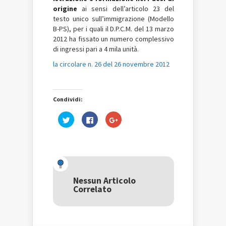
origine
ai sensi dell’articolo 23 del
testo unico sull’immigrazione (Modello
B-PS), per i quali il D.P.C.M. del 13 marzo
2012 ha fissato un numero complessivo
di ingressi pari a 4 mila unità
.
la circolare n. 26 del 26 novembre 2012
Condividi:
Fai
Fai
Fai
clic
clic
clic
qui
per
qui
per
condividere
per
condividere
su
condividere
su
Facebook
su
Twitter
(Si
Google+
(Si
apre
(Si
apre
in
apre
in
una
in
una
nuova
una
Nessun Articolo
nuova
finestra)
nuova
Correlato
finestra)
finestra)