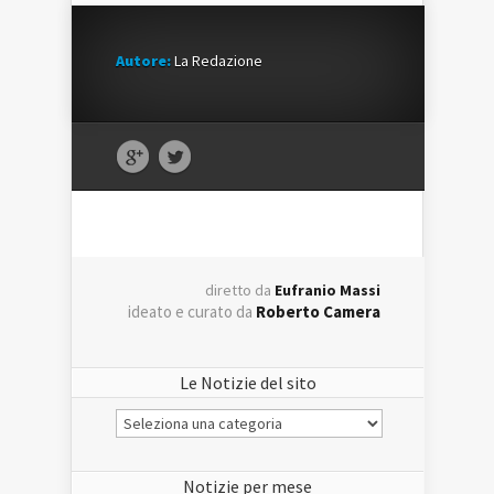
Autore:
La Redazione
diretto da
Eufranio Massi
ideato e curato da
Roberto Camera
Le Notizie del sito
Le
Notizie
del
sito
Notizie per mese