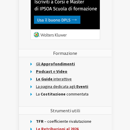
Formazione
Gli
Approfondimenti
Podcast
e
Video
Le Guide
interattive
La pagina dedicata agli
Eventi
La
Costituzione
commentata
Strumenti utili
TFR
– coefficiente rivalutazione
Le Retribuzioni al 2026