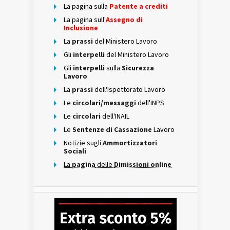
La pagina sulla
Patente a crediti
La pagina sull'
Assegno di
Inclusione
La
prassi
del Ministero Lavoro
Gli
interpelli
del Ministero Lavoro
Gli
interpelli
sulla
Sicurezza
Lavoro
La
prassi
dell'Ispettorato Lavoro
Le
circolari/messaggi
dell'INPS
Le
circolari
dell'INAIL
Le
Sentenze di Cassazione
Lavoro
Notizie sugli
Ammortizzatori
Sociali
La
pagina
delle
Dimissioni online