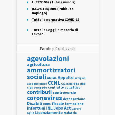
L. 977/1967 (Tutela minori)
D.L.vo 165/2001 (Pubblico
Impiego)
Tutta la normativa COVID-19
Tutte le Leggi in materia di
Lavoro
Parole più utilizzate
agevolazioni
agricoltura
ammortizzatori
sociali
Appalto
ANPAL
artigiani
CCNL
assegno unico
cigo
CIG in deroga
contratto collettivo
cigs
congedo
contributi
controversie
coronavirus
detassazione
Disabili
fiscale
formazione
DURC
INL
Jobs Act
infortuni
Lavoro
Licenziamento
Agile
Malattia