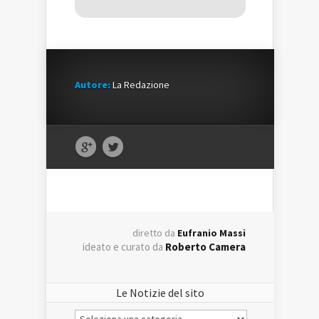
Autore:
La Redazione
diretto da
Eufranio Massi
ideato e curato da
Roberto Camera
Le Notizie del sito
Le