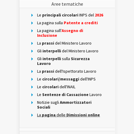
Aree tematiche
Le
principali circolari
INPS del
2026
La pagina sulla
Patente a crediti
La pagina sull'
Assegno di
Inclusione
La
prassi
del Ministero Lavoro
Gli
interpelli
del Ministero Lavoro
Gli
interpelli
sulla
Sicurezza
Lavoro
La
prassi
dell'Ispettorato Lavoro
Le
circolari/messaggi
dell'INPS
Le
circolari
dell'INAIL
Le
Sentenze di Cassazione
Lavoro
Notizie sugli
Ammortizzatori
Sociali
La
pagina
delle
Dimissioni online