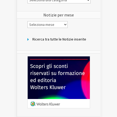
Notizie
del
sito
Notizie per mese
Notizie
per
mese
Ricerca tra tutte le Notizie inserite