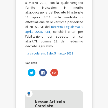
5 marzo 2013, con la quale vengono
fornite indicazioni in merito
all’applicazione del Decreto Mnisteriale
11 aprile 2011 sulle modalità di
effettuazione delle verifiche periodiche
di cui All. VII del
Decreto Legislativo 9
aprile 2008, n.81
, nonché i criteri per
l’abilitazione dei soggetti di cui
all’art.71, comma 13, del medesimo
decreto legislativo.
la circolare n. 9 del 5 marzo 2013
Condividi:
Fai
Fai
Fai
clic
clic
clic
qui
per
qui
per
condividere
per
condividere
su
condividere
su
Facebook
su
Twitter
(Si
Google+
(Si
apre
(Si
apre
in
apre
in
una
in
una
nuova
una
Nessun Articolo
nuova
finestra)
nuova
Correlato
finestra)
finestra)