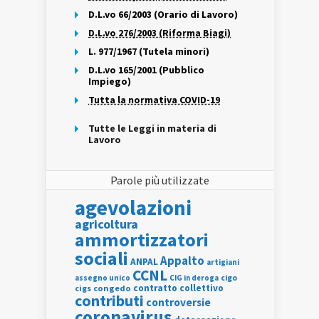
D.L.vo 66/2003 (Orario di Lavoro)
D.L.vo 276/2003 (Riforma Biagi)
L. 977/1967 (Tutela minori)
D.L.vo 165/2001 (Pubblico
Impiego)
Tutta la normativa COVID-19
Tutte le Leggi in materia di
Lavoro
Parole più utilizzate
agevolazioni
agricoltura
ammortizzatori
sociali
Appalto
ANPAL
artigiani
CCNL
assegno unico
cigo
CIG in deroga
contratto collettivo
cigs
congedo
contributi
controversie
coronavirus