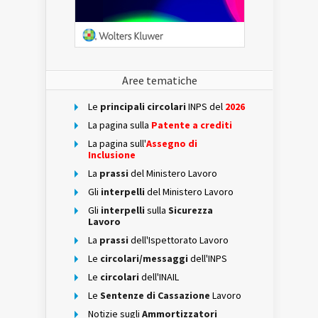
Aree tematiche
Le
principali circolari
INPS del
2026
La pagina sulla
Patente a crediti
La pagina sull'
Assegno di
Inclusione
La
prassi
del Ministero Lavoro
Gli
interpelli
del Ministero Lavoro
Gli
interpelli
sulla
Sicurezza
Lavoro
La
prassi
dell'Ispettorato Lavoro
Le
circolari/messaggi
dell'INPS
Le
circolari
dell'INAIL
Le
Sentenze di Cassazione
Lavoro
Notizie sugli
Ammortizzatori