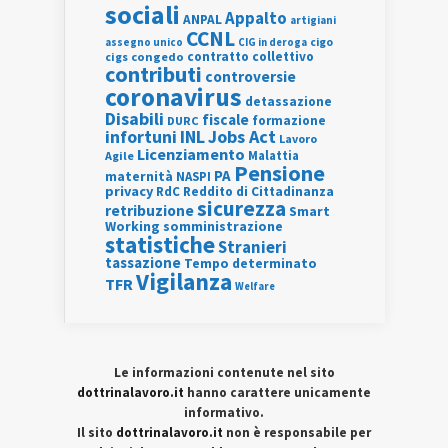
sociali
Appalto
ANPAL
artigiani
CCNL
assegno unico
cigo
CIG in deroga
contratto collettivo
cigs
congedo
contributi
controversie
coronavirus
detassazione
Disabili
fiscale
formazione
DURC
INL
Jobs Act
infortuni
Lavoro
Licenziamento
Agile
Malattia
Pensione
PA
maternità
NASPI
privacy
RdC
Reddito di Cittadinanza
sicurezza
retribuzione
Smart
Working
somministrazione
statistiche
Stranieri
tassazione
Tempo determinato
Vigilanza
TFR
Welfare
Le informazioni contenute nel sito
dottrinalavoro.it
hanno carattere unicamente
informativo.
Il sito
dottrinalavoro.it
non è responsabile per