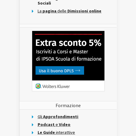
Sociali
La
pagina
delle
Dimissioni online
Formazione
Gli
Approfondimenti
Podcast
e
Video
Le Guide
interattive