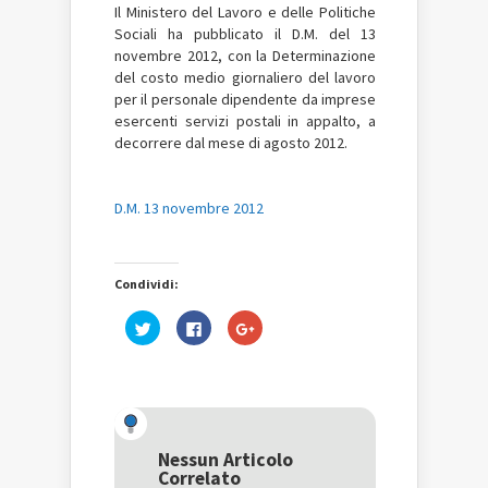
Il Ministero del Lavoro e delle Politiche
Sociali ha pubblicato il D.M. del 13
novembre 2012, con la Determinazione
del costo medio giornaliero del lavoro
per il personale dipendente da imprese
esercenti servizi postali in appalto, a
decorrere dal mese di agosto 2012.
D.M. 13 novembre 2012
Condividi:
Fai
Fai
Fai
clic
clic
clic
qui
per
qui
per
condividere
per
condividere
su
condividere
su
Facebook
su
Twitter
(Si
Google+
(Si
apre
(Si
apre
in
apre
in
una
in
una
nuova
una
Nessun Articolo
nuova
finestra)
nuova
Correlato
finestra)
finestra)