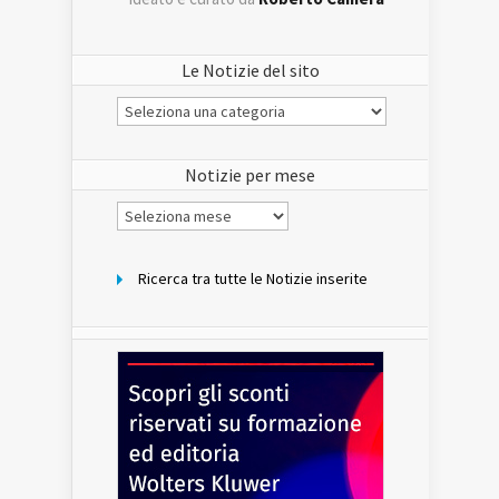
Le Notizie del sito
Le
Notizie
del
sito
Notizie per mese
Notizie
per
mese
Ricerca tra tutte le Notizie inserite