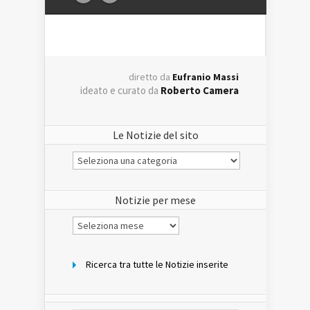
diretto da
Eufranio Massi
ideato e curato da
Roberto Camera
Le Notizie del sito
Le
Notizie
del
sito
Notizie per mese
Notizie
per
mese
Ricerca tra tutte le Notizie inserite