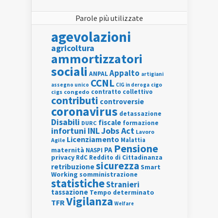
Parole più utilizzate
agevolazioni
agricoltura
ammortizzatori
sociali
Appalto
ANPAL
artigiani
CCNL
assegno unico
cigo
CIG in deroga
contratto collettivo
cigs
congedo
contributi
controversie
coronavirus
detassazione
Disabili
fiscale
formazione
DURC
INL
Jobs Act
infortuni
Lavoro
Licenziamento
Agile
Malattia
Pensione
PA
maternità
NASPI
privacy
RdC
Reddito di Cittadinanza
sicurezza
retribuzione
Smart
Working
somministrazione
statistiche
Stranieri
tassazione
Tempo determinato
Vigilanza
TFR
Welfare