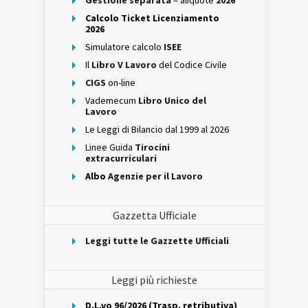
Gestione separata
– aliquote
2026
Calcolo Ticket Licenziamento
2026
Simulatore calcolo
ISEE
Il
Libro V Lavoro
del Codice Civile
CIGS
on-line
Vademecum
Libro Unico del
Lavoro
Le Leggi di Bilancio dal 1999 al 2026
Linee Guida
Tirocini
extracurriculari
Albo
Agenzie per il Lavoro
Gazzetta Ufficiale
Leggi tutte le Gazzette Ufficiali
Leggi più richieste
D.L.vo 96/2026 (Trasp. retributiva)