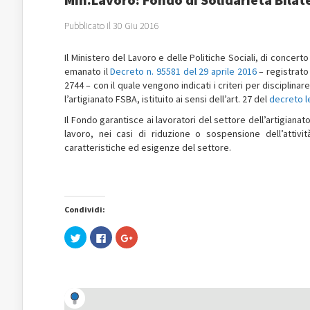
Pubblicato il 30 Giu 2016
Il Ministero del Lavoro e delle Politiche Sociali, di concert
emanato il
Decreto n. 95581 del 29 aprile 2016
– registrato 
2744 – con il quale vengono indicati i criteri per disciplinar
l’artigianato FSBA, istituito ai sensi dell’art. 27 del
decreto l
Il Fondo garantisce ai lavoratori del settore dell’artigianat
lavoro, nei casi di riduzione o sospensione dell’attivit
caratteristiche ed esigenze del settore.
Condividi:
Fai
Fai
Fai
clic
clic
clic
qui
per
qui
per
condividere
per
condividere
su
condividere
su
Facebook
su
Twitter
(Si
Google+
(Si
apre
(Si
apre
in
apre
in
una
in