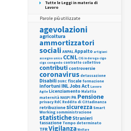
Tutte le Leggi in materia di
Lavoro
Parole più utilizzate
agevolazioni
agricoltura
ammortizzatori
sociali
Appalto
ANPAL
artigiani
CCNL
assegno unico
cigo
CIG in deroga
contratto collettivo
cigs
congedo
contributi
controversie
coronavirus
detassazione
Disabili
fiscale
formazione
DURC
INL
Jobs Act
infortuni
Lavoro
Licenziamento
Agile
Malattia
Pensione
PA
maternità
NASPI
privacy
RdC
Reddito di Cittadinanza
sicurezza
retribuzione
Smart
Working
somministrazione
statistiche
Stranieri
tassazione
Tempo determinato
Vigilanza
TFR
Welfare