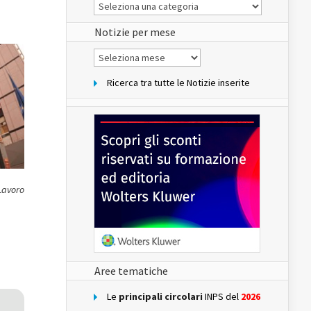
Le
Notizie
del
sito
Notizie per mese
Notizie
per
mese
Ricerca tra tutte le Notizie inserite
 Lavoro
Aree tematiche
Le
principali circolari
INPS del
2026