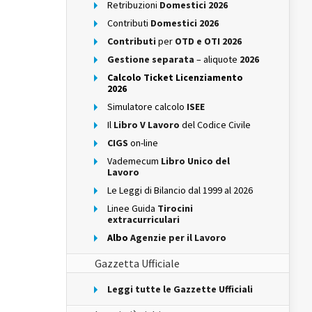
Retribuzioni
Domestici 2026
Contributi
Domestici 2026
Contributi
per
OTD e OTI 2026
Gestione separata
– aliquote
2026
Calcolo Ticket Licenziamento
2026
Simulatore calcolo
ISEE
Il
Libro V Lavoro
del Codice Civile
CIGS
on-line
Vademecum
Libro Unico del
Lavoro
Le Leggi di Bilancio dal 1999 al 2026
Linee Guida
Tirocini
extracurriculari
Albo
Agenzie per il Lavoro
Gazzetta Ufficiale
Leggi tutte le Gazzette Ufficiali