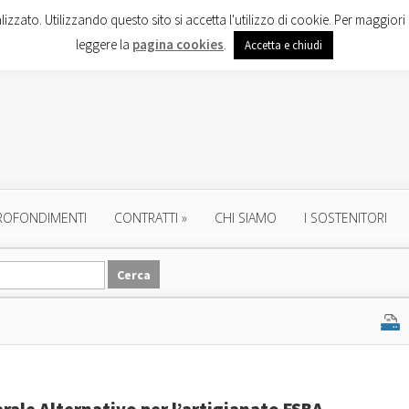
lizzato. Utilizzando questo sito si accetta l'utilizzo di cookie. Per maggiori 
leggere la
pagina cookies
.
Accetta e chiudi
ROFONDIMENTI
CONTRATTI
»
CHI SIAMO
I SOSTENITORI
rale Alternativo per l’artigianato FSBA