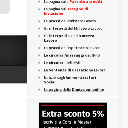
La pagina sulla
Patente a crediti
La pagina sull'
Assegno di
Inclusione
La
prassi
del Ministero Lavoro
Gli
interpelli
del Ministero Lavoro
Gli
interpelli
sulla
Sicurezza
Lavoro
La
prassi
dell'Ispettorato Lavoro
Le
circolari/messaggi
dell'INPS
Le
circolari
dell'INAIL
Le
Sentenze di Cassazione
Lavoro
Notizie sugli
Ammortizzatori
Sociali
La
pagina
delle
Dimissioni online