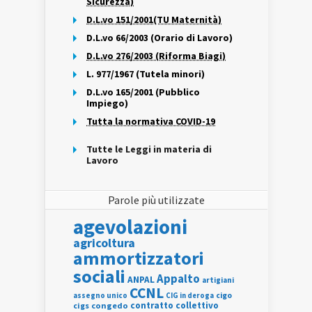
Sicurezza)
D.L.vo 151/2001(TU Maternità)
D.L.vo 66/2003 (Orario di Lavoro)
D.L.vo 276/2003 (Riforma Biagi)
L. 977/1967 (Tutela minori)
D.L.vo 165/2001 (Pubblico
Impiego)
Tutta la normativa COVID-19
Tutte le Leggi in materia di
Lavoro
Parole più utilizzate
agevolazioni
agricoltura
ammortizzatori
sociali
Appalto
ANPAL
artigiani
CCNL
assegno unico
cigo
CIG in deroga
contratto collettivo
cigs
congedo