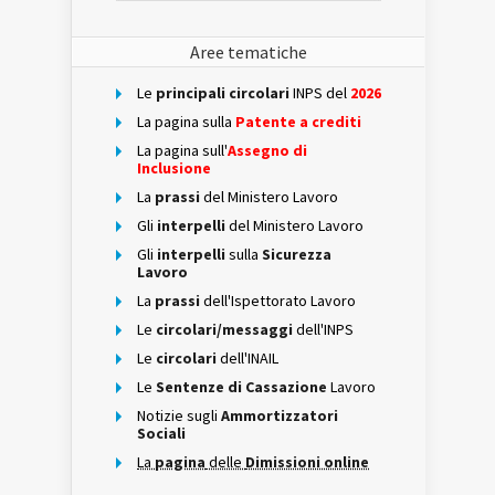
Aree tematiche
Le
principali circolari
INPS del
2026
La pagina sulla
Patente a crediti
La pagina sull'
Assegno di
Inclusione
La
prassi
del Ministero Lavoro
Gli
interpelli
del Ministero Lavoro
Gli
interpelli
sulla
Sicurezza
Lavoro
La
prassi
dell'Ispettorato Lavoro
Le
circolari/messaggi
dell'INPS
Le
circolari
dell'INAIL
Le
Sentenze di Cassazione
Lavoro
Notizie sugli
Ammortizzatori
Sociali
La
pagina
delle
Dimissioni online