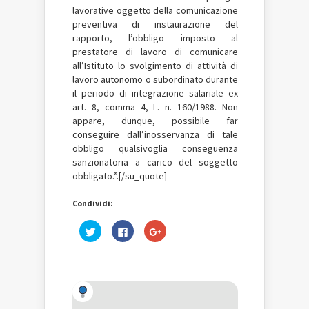
lavorative oggetto della comunicazione
preventiva di instaurazione del
rapporto, l’obbligo imposto al
prestatore di lavoro di comunicare
all’Istituto lo svolgimento di attività di
lavoro autonomo o subordinato durante
il periodo di integrazione salariale ex
art. 8, comma 4, L. n. 160/1988. Non
appare, dunque, possibile far
conseguire dall’inosservanza di tale
obbligo qualsivoglia conseguenza
sanzionatoria a carico del soggetto
obbligato.”.[/su_quote]
Condividi:
Fai
Fai
Fai
clic
clic
clic
qui
per
qui
per
condividere
per
condividere
su
condividere
su
Facebook
su
Twitter
(Si
Google+
(Si
apre
(Si
apre
in
apre
in
una
in