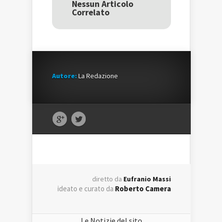
una
nuova
una
Nessun Articolo
nuova
finestra)
nuova
Correlato
finestra)
finestra)
Autore:
La Redazione
diretto da
Eufranio Massi
ideato e curato da
Roberto Camera
Le Notizie del sito