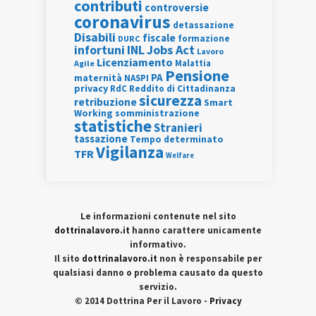
contributi
controversie
coronavirus
detassazione
Disabili
fiscale
formazione
DURC
INL
Jobs Act
infortuni
Lavoro
Licenziamento
Agile
Malattia
Pensione
PA
maternità
NASPI
privacy
RdC
Reddito di Cittadinanza
sicurezza
retribuzione
Smart
Working
somministrazione
statistiche
Stranieri
tassazione
Tempo determinato
Vigilanza
TFR
Welfare
Le informazioni contenute nel sito
dottrinalavoro.it
hanno carattere unicamente
informativo.
Il sito
dottrinalavoro.it
non è responsabile per
qualsiasi danno o problema causato da questo
servizio.
© 2014 Dottrina Per il Lavoro -
Privacy