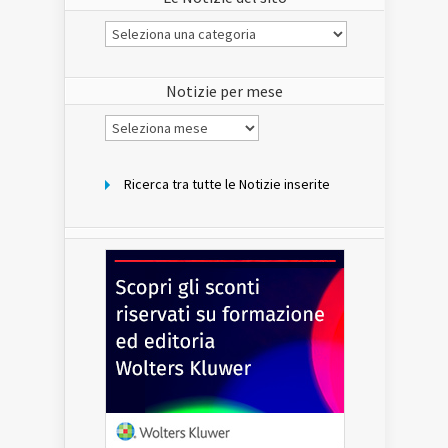
Le
Notizie
del
sito
Notizie per mese
Notizie
per
mese
Ricerca tra tutte le Notizie inserite