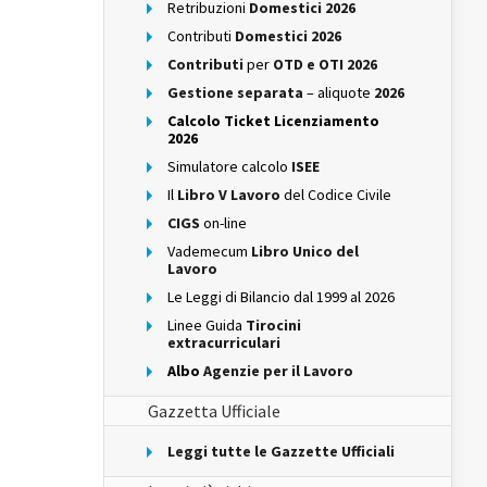
Retribuzioni
Domestici 2026
Contributi
Domestici 2026
Contributi
per
OTD e OTI 2026
Gestione separata
– aliquote
2026
Calcolo Ticket Licenziamento
2026
Simulatore calcolo
ISEE
Il
Libro V Lavoro
del Codice Civile
CIGS
on-line
Vademecum
Libro Unico del
Lavoro
Le Leggi di Bilancio dal 1999 al 2026
Linee Guida
Tirocini
extracurriculari
Albo
Agenzie per il Lavoro
Gazzetta Ufficiale
Leggi tutte le Gazzette Ufficiali