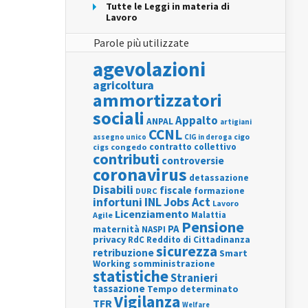
Tutte le Leggi in materia di
Lavoro
Parole più utilizzate
agevolazioni
agricoltura
ammortizzatori
sociali
Appalto
ANPAL
artigiani
CCNL
assegno unico
cigo
CIG in deroga
contratto collettivo
cigs
congedo
contributi
controversie
coronavirus
detassazione
Disabili
fiscale
formazione
DURC
INL
Jobs Act
infortuni
Lavoro
Licenziamento
Agile
Malattia
Pensione
PA
maternità
NASPI
privacy
RdC
Reddito di Cittadinanza
sicurezza
retribuzione
Smart
Working
somministrazione
statistiche
Stranieri
tassazione
Tempo determinato
Vigilanza
TFR
Welfare