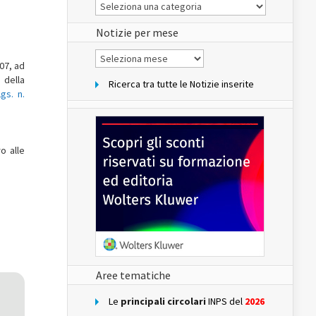
Le
Notizie
del
sito
Notizie per mese
Notizie
per
07, ad
mese
 della
Ricerca tra tutte le Notizie inserite
Lgs. n.
o alle
Aree tematiche
Le
principali circolari
INPS del
2026