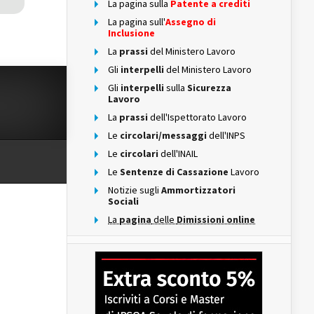
La pagina sulla
Patente a crediti
La pagina sull'
Assegno di
Inclusione
La
prassi
del Ministero Lavoro
Gli
interpelli
del Ministero Lavoro
Gli
interpelli
sulla
Sicurezza
Lavoro
La
prassi
dell'Ispettorato Lavoro
Le
circolari/messaggi
dell'INPS
Le
circolari
dell'INAIL
Le
Sentenze di Cassazione
Lavoro
Notizie sugli
Ammortizzatori
Sociali
La
pagina
delle
Dimissioni online