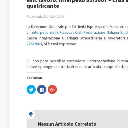
qualificante
Pubblicato il 5 Nov 2007
La Direzione Generale per l’Attività Ispettiva del Minister
un
interpello della Fisascat Cisl (Federazione Italiana Sin
Cassa Integrazione Guadagni Straordinaria ai lavoratori 
276/2003
, si è così espressa:
“….non pare possibile estendere l’interpretazione in tema 
nuove tipologie contrattuali in cui si articola il rapporto di a
Condividi:
Fai
Fai
Fai
clic
clic
clic
qui
per
qui
per
condividere
per
condividere
su
condividere
su
Facebook
su
Twitter
(Si
Google+
(Si
apre
(Si
apre
in
apre
in
una
in
una
nuova
una
Nessun Articolo Correlato
nuova
finestra)
nuova