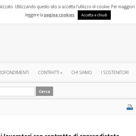
lizzato. Utilizzando questo sito si accetta l'utilizzo di cookie. Per maggiori 
leggere la
pagina cookies
.
Accetta e chiudi
ROFONDIMENTI
CONTRATTI
»
CHI SIAMO
I SOSTENITORI
ai lavoratori con contratto di apprendistato