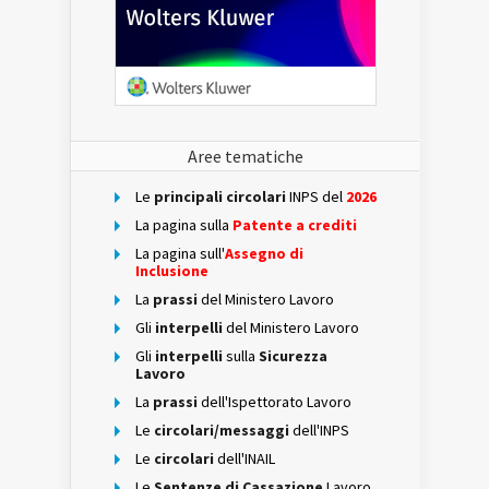
Aree tematiche
Le
principali circolari
INPS del
2026
La pagina sulla
Patente a crediti
La pagina sull'
Assegno di
Inclusione
La
prassi
del Ministero Lavoro
Gli
interpelli
del Ministero Lavoro
Gli
interpelli
sulla
Sicurezza
Lavoro
La
prassi
dell'Ispettorato Lavoro
Le
circolari/messaggi
dell'INPS
Le
circolari
dell'INAIL
Le
Sentenze di Cassazione
Lavoro