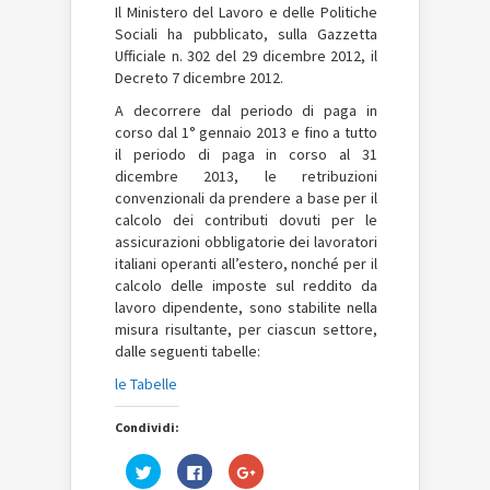
Il Ministero del Lavoro e delle Politiche
Sociali ha pubblicato, sulla Gazzetta
Ufficiale n. 302 del 29 dicembre 2012, il
Decreto 7 dicembre 2012.
A decorrere dal periodo di paga in
corso dal 1° gennaio 2013 e fino a tutto
il periodo di paga in corso al 31
dicembre 2013, le retribuzioni
convenzionali da prendere a base per il
calcolo dei contributi dovuti per le
assicurazioni obbligatorie dei lavoratori
italiani operanti all’estero, nonché per il
calcolo delle imposte sul reddito da
lavoro dipendente, sono stabilite nella
misura risultante, per ciascun settore,
dalle seguenti tabelle:
le Tabelle
Condividi:
Fai
Fai
Fai
clic
clic
clic