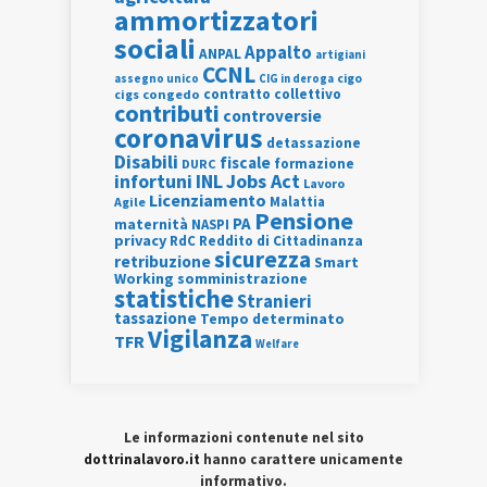
ammortizzatori
sociali
Appalto
ANPAL
artigiani
CCNL
assegno unico
cigo
CIG in deroga
contratto collettivo
cigs
congedo
contributi
controversie
coronavirus
detassazione
Disabili
fiscale
formazione
DURC
INL
Jobs Act
infortuni
Lavoro
Licenziamento
Agile
Malattia
Pensione
PA
maternità
NASPI
privacy
RdC
Reddito di Cittadinanza
sicurezza
retribuzione
Smart
Working
somministrazione
statistiche
Stranieri
tassazione
Tempo determinato
Vigilanza
TFR
Welfare
Le informazioni contenute nel sito
dottrinalavoro.it
hanno carattere unicamente
informativo.