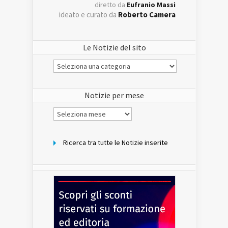
diretto da
Eufranio Massi
ideato e curato da
Roberto Camera
Le Notizie del sito
Le
Notizie
del
sito
Notizie per mese
Notizie
per
mese
Ricerca tra tutte le Notizie inserite