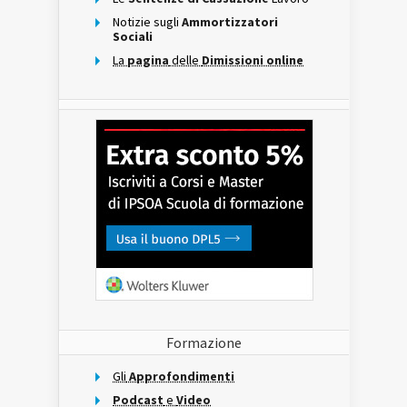
Notizie sugli
Ammortizzatori
Sociali
La
pagina
delle
Dimissioni online
Formazione
Gli
Approfondimenti
Podcast
e
Video