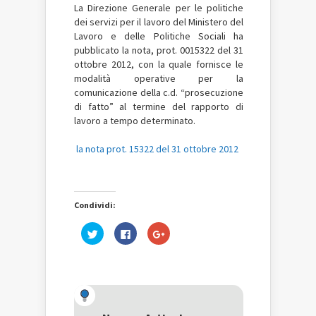
La Direzione Generale per le politiche
dei servizi per il lavoro del Ministero del
Lavoro e delle Politiche Sociali ha
pubblicato la nota, prot. 0015322 del 31
ottobre 2012, con la quale fornisce le
modalità operative per la
comunicazione della c.d. “prosecuzione
di fatto” al termine del rapporto di
lavoro a tempo determinato.
la nota prot. 15322 del 31 ottobre 2012
Condividi:
Fai
Fai
Fai
clic
clic
clic
qui
per
qui
per
condividere
per
condividere
su
condividere
su
Facebook
su
Twitter
(Si
Google+
(Si
apre
(Si
apre
in
apre
in
una
in
una
nuova
una