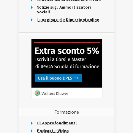
Notizie sugli
Ammortizzatori
Sociali
La
pagina
delle
Dimissioni online
Formazione
Gli
Approfondimenti
Podcast
e
Video