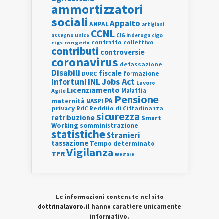
ammortizzatori
sociali
Appalto
ANPAL
artigiani
CCNL
assegno unico
cigo
CIG in deroga
contratto collettivo
cigs
congedo
contributi
controversie
coronavirus
detassazione
Disabili
fiscale
formazione
DURC
INL
Jobs Act
infortuni
Lavoro
Licenziamento
Agile
Malattia
Pensione
PA
maternità
NASPI
privacy
RdC
Reddito di Cittadinanza
sicurezza
retribuzione
Smart
Working
somministrazione
statistiche
Stranieri
tassazione
Tempo determinato
Vigilanza
TFR
Welfare
Le informazioni contenute nel sito
dottrinalavoro.it
hanno carattere unicamente
informativo.