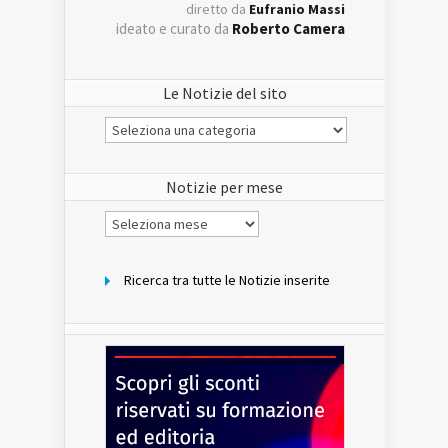
diretto da
Eufranio Massi
ideato e curato da
Roberto Camera
Le Notizie del sito
Le
Notizie
del
sito
Notizie per mese
Notizie
per
mese
Ricerca tra tutte le Notizie inserite