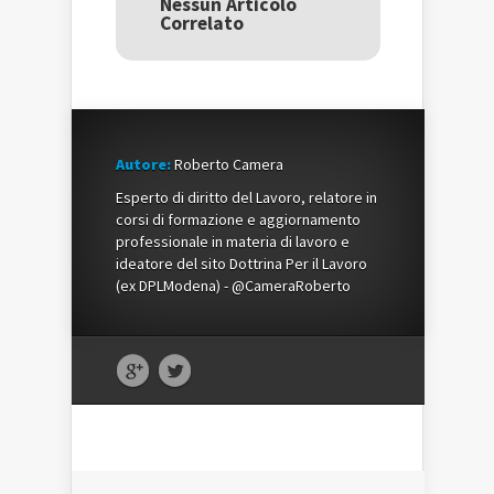
Nessun Articolo
nuova
finestra)
nuova
Correlato
finestra)
finestra)
Autore:
Roberto Camera
Esperto di diritto del Lavoro, relatore in
corsi di formazione e aggiornamento
professionale in materia di lavoro e
ideatore del sito Dottrina Per il Lavoro
(ex DPLModena) - @CameraRoberto