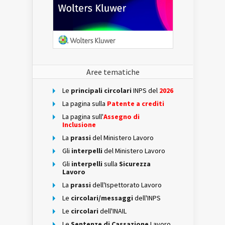
Aree tematiche
Le
principali circolari
INPS del
2026
La pagina sulla
Patente a crediti
La pagina sull'
Assegno di
Inclusione
La
prassi
del Ministero Lavoro
Gli
interpelli
del Ministero Lavoro
Gli
interpelli
sulla
Sicurezza
Lavoro
La
prassi
dell'Ispettorato Lavoro
Le
circolari/messaggi
dell'INPS
Le
circolari
dell'INAIL
Le
Sentenze di Cassazione
Lavoro