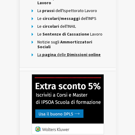
Lavoro
La
prassi
dell'Ispettorato Lavoro
Le
circolari/messaggi
dell'INPS
Le
circolari
dell'INAIL
Le
Sentenze di Cassazione
Lavoro
Notizie sugli
Ammortizzatori
Sociali
La
pagina
delle
Dimissioni online