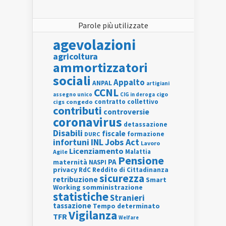
Parole più utilizzate
agevolazioni
agricoltura
ammortizzatori
sociali
Appalto
ANPAL
artigiani
CCNL
assegno unico
cigo
CIG in deroga
contratto collettivo
cigs
congedo
contributi
controversie
coronavirus
detassazione
Disabili
fiscale
formazione
DURC
INL
Jobs Act
infortuni
Lavoro
Licenziamento
Agile
Malattia
Pensione
PA
maternità
NASPI
privacy
RdC
Reddito di Cittadinanza
sicurezza
retribuzione
Smart
Working
somministrazione
statistiche
Stranieri
tassazione
Tempo determinato
Vigilanza
TFR
Welfare