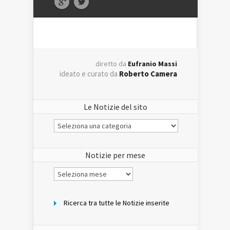
diretto da
Eufranio Massi
ideato e curato da
Roberto Camera
Le Notizie del sito
Le
Notizie
del
sito
Notizie per mese
Notizie
per
mese
Ricerca tra tutte le Notizie inserite