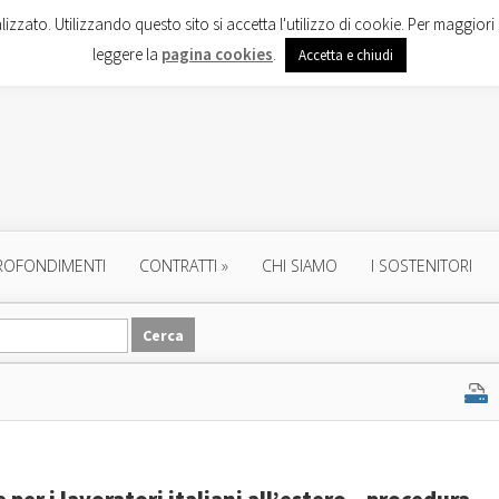
lizzato. Utilizzando questo sito si accetta l'utilizzo di cookie. Per maggiori 
leggere la
pagina cookies
.
Accetta e chiudi
ROFONDIMENTI
CONTRATTI
»
CHI SIAMO
I SOSTENITORI
per i lavoratori italiani all’estero – procedura