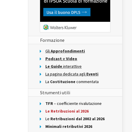
Formazione
Gli
Approfondimenti
Podcast
e
Video
Le Guide
interattive
La pagina dedicata agli
Eventi
La
Costituzione
commentata
Strumenti utili
TFR
– coefficiente rivalutazione
Le Retribuzioni al 2026
Le
Retribuzioni dal 2002 al 2026
Minimali retributivi 2026