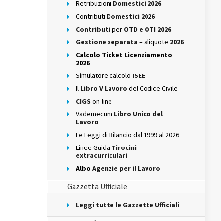
Retribuzioni
Domestici 2026
Contributi
Domestici 2026
Contributi
per
OTD e OTI 2026
Gestione separata
– aliquote
2026
Calcolo Ticket Licenziamento
2026
Simulatore calcolo
ISEE
Il
Libro V Lavoro
del Codice Civile
CIGS
on-line
Vademecum
Libro Unico del
Lavoro
Le Leggi di Bilancio dal 1999 al 2026
Linee Guida
Tirocini
extracurriculari
Albo
Agenzie per il Lavoro
Gazzetta Ufficiale
Leggi tutte le Gazzette Ufficiali