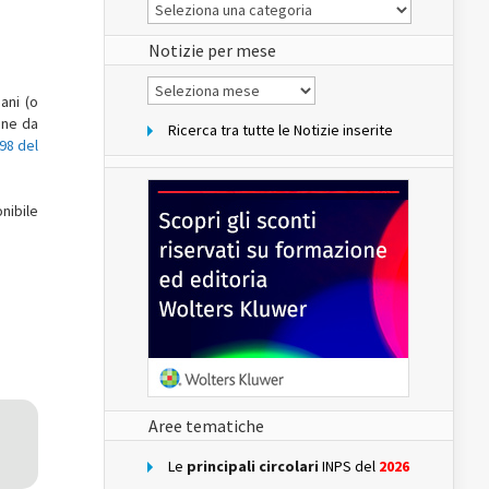
Le
Notizie
del
sito
Notizie per mese
Notizie
per
ani (o
mese
ione da
Ricerca tra tutte le Notizie inserite
98 del
nibile
Aree tematiche
Le
principali circolari
INPS del
2026