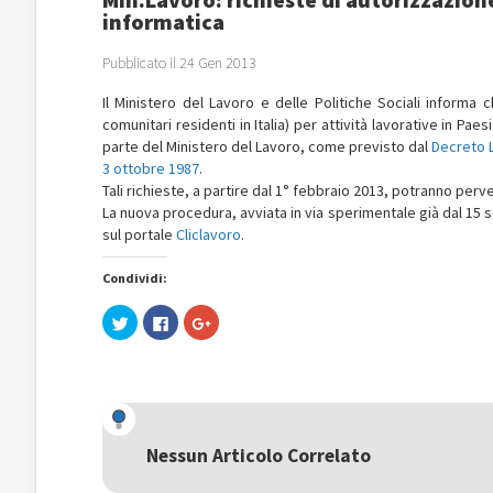
informatica
Pubblicato il 24 Gen 2013
Il Ministero del Lavoro e delle Politiche Sociali informa 
comunitari residenti in Italia) per attività lavorative in Pae
parte del Ministero del Lavoro, come previsto dal
Decreto L
3 ottobre 1987
.
Tali richieste, a partire dal 1° febbraio 2013, potranno per
La nuova procedura, avviata in via sperimentale già dal 15 s
sul portale
Cliclavoro
.
Condividi:
Fai
Fai
Fai
clic
clic
clic
qui
per
qui
per
condividere
per
condividere
su
condividere
su
Facebook
su
Twitter
(Si
Google+
(Si
apre
(Si
apre
in
apre
in
una
in
una
nuova
una
Nessun Articolo Correlato
nuova
finestra)
nuova
finestra)
finestra)