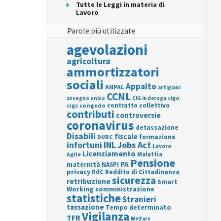
Tutte le Leggi in materia di
Lavoro
Parole più utilizzate
agevolazioni
agricoltura
ammortizzatori
sociali
Appalto
ANPAL
artigiani
CCNL
assegno unico
cigo
CIG in deroga
contratto collettivo
cigs
congedo
contributi
controversie
coronavirus
detassazione
Disabili
fiscale
formazione
DURC
INL
Jobs Act
infortuni
Lavoro
Licenziamento
Agile
Malattia
Pensione
PA
maternità
NASPI
privacy
RdC
Reddito di Cittadinanza
sicurezza
retribuzione
Smart
Working
somministrazione
statistiche
Stranieri
tassazione
Tempo determinato
Vigilanza
TFR
Welfare