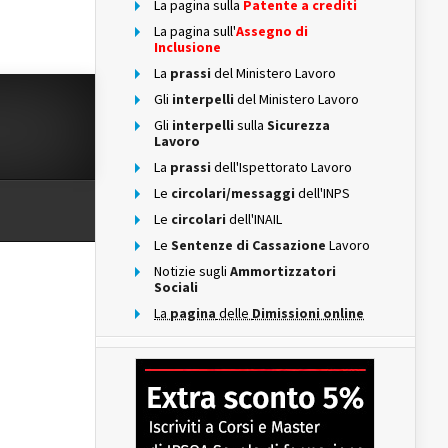
La pagina sulla
Patente a crediti
La pagina sull'
Assegno di
Inclusione
La
prassi
del Ministero Lavoro
Gli
interpelli
del Ministero Lavoro
Gli
interpelli
sulla
Sicurezza
Lavoro
La
prassi
dell'Ispettorato Lavoro
Le
circolari/messaggi
dell'INPS
Le
circolari
dell'INAIL
Le
Sentenze di Cassazione
Lavoro
Notizie sugli
Ammortizzatori
Sociali
La
pagina
delle
Dimissioni online