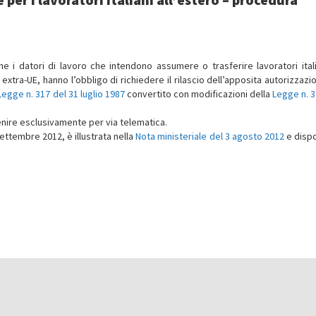
che i datori di lavoro che intendono assumere o trasferire lavoratori itali
si extra-UE, hanno l’obbligo di richiedere il rilascio dell’apposita autorizzaz
egge n. 317 del 31 luglio 1987
convertito con modificazioni della
Legge n. 3
venire esclusivamente per via telematica.
ettembre 2012, è illustrata nella
Nota ministeriale del 3 agosto 2012
e dispo