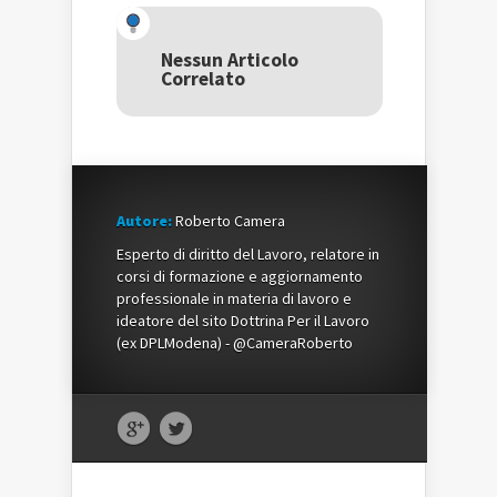
Twitter
(Si
Google+
(Si
apre
(Si
apre
in
apre
in
una
in
una
nuova
una
Nessun Articolo
nuova
finestra)
nuova
Correlato
finestra)
finestra)
Autore:
Roberto Camera
Esperto di diritto del Lavoro, relatore in
corsi di formazione e aggiornamento
professionale in materia di lavoro e
ideatore del sito Dottrina Per il Lavoro
(ex DPLModena) - @CameraRoberto