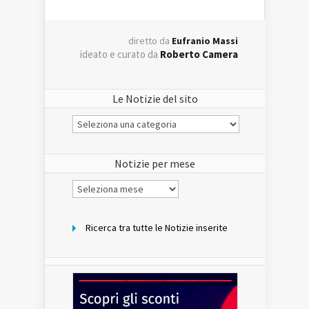
diretto da
Eufranio Massi
ideato e curato da
Roberto Camera
Le Notizie del sito
Le
Notizie
del
sito
Notizie per mese
Notizie
per
mese
Ricerca tra tutte le Notizie inserite