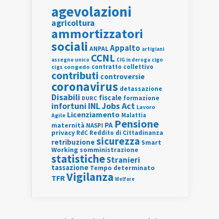
agevolazioni
agricoltura
ammortizzatori
sociali
Appalto
ANPAL
artigiani
CCNL
assegno unico
cigo
CIG in deroga
contratto collettivo
cigs
congedo
contributi
controversie
coronavirus
detassazione
Disabili
fiscale
formazione
DURC
INL
Jobs Act
infortuni
Lavoro
Licenziamento
Agile
Malattia
Pensione
PA
maternità
NASPI
privacy
RdC
Reddito di Cittadinanza
sicurezza
retribuzione
Smart
Working
somministrazione
statistiche
Stranieri
tassazione
Tempo determinato
Vigilanza
TFR
Welfare