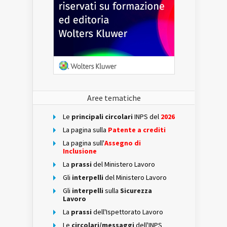
Aree tematiche
Le
principali circolari
INPS del
2026
La pagina sulla
Patente a crediti
La pagina sull'
Assegno di
Inclusione
La
prassi
del Ministero Lavoro
Gli
interpelli
del Ministero Lavoro
Gli
interpelli
sulla
Sicurezza
Lavoro
La
prassi
dell'Ispettorato Lavoro
Le
circolari/messaggi
dell'INPS