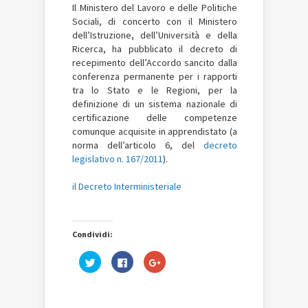
Il
Ministero del Lavoro e delle Politiche
Sociali, di concerto con il Ministero
dell’Istruzione, dell’Università e della
Ricerca, ha pubblicato il decreto di
recepimento dell’Accordo sancito dalla
conferenza permanente per i rapporti
tra lo Stato e le Regioni, per la
definizione di un sistema nazionale di
certificazione delle competenze
comunque acquisite in apprendistato (a
norma dell’articolo 6, del
decreto
legislativo n. 167/2011
).
il Decreto Interministeriale
Condividi:
Fai
Fai
Fai
clic
clic
clic
qui
per
qui
per
condividere
per
condividere
su
condividere
su
Facebook
su