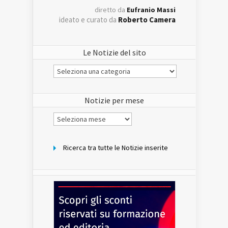
diretto da
Eufranio Massi
ideato e curato da
Roberto Camera
Le Notizie del sito
Le
Notizie
del
sito
Notizie per mese
Notizie
per
mese
Ricerca tra tutte le Notizie inserite