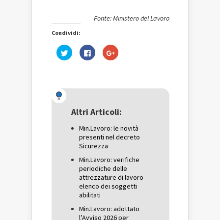
Fonte: Ministero del Lavoro
Condividi:
Fai
Fai
Fai
clic
clic
clic
qui
per
qui
per
condividere
per
condividere
su
condividere
su
Facebook
su
Twitter
(Si
Google+
(Si
apre
(Si
apre
in
apre
in
una
in
una
nuova
una
Altri Articoli:
nuova
finestra)
nuova
finestra)
finestra)
Min.Lavoro: le novità
presenti nel decreto
Sicurezza
Min.Lavoro: verifiche
periodiche delle
attrezzature di lavoro –
elenco dei soggetti
abilitati
Min.Lavoro: adottato
l’Avviso 2026 per