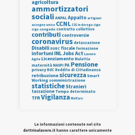
agricoltura
ammortizzatori
sociali
Appalto
ANPAL
artigiani
CCNL
assegno unico
cigo
CIG in deroga
contratto collettivo
cigs
congedo
contributi
controversie
coronavirus
detassazione
Disabili
fiscale
formazione
DURC
INL
Jobs Act
infortuni
Lavoro
Licenziamento
Agile
Malattia
Pensione
PA
maternità
NASPI
privacy
RdC
Reddito di Cittadinanza
sicurezza
retribuzione
Smart
Working
somministrazione
statistiche
Stranieri
tassazione
Tempo determinato
Vigilanza
TFR
Welfare
Le informazioni contenute nel sito
dottrinalavoro.it
hanno carattere unicamente