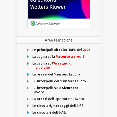
Aree tematiche
Le
principali circolari
INPS del
2026
La pagina sulla
Patente a crediti
La pagina sull'
Assegno di
Inclusione
La
prassi
del Ministero Lavoro
Gli
interpelli
del Ministero Lavoro
Gli
interpelli
sulla
Sicurezza
Lavoro
La
prassi
dell'Ispettorato Lavoro
Le
circolari/messaggi
dell'INPS
Le
circolari
dell'INAIL