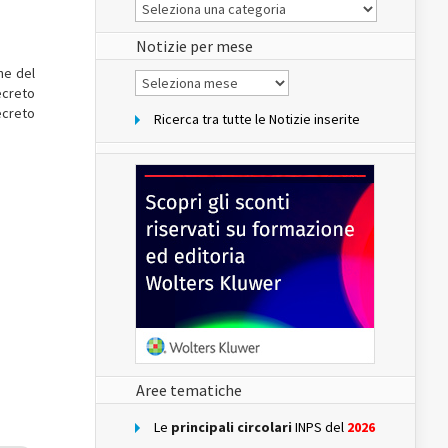
Le
Notizie
del
sito
Notizie per mese
one del
Notizie
per
ecreto
mese
ecreto
Ricerca tra tutte le Notizie inserite
Aree tematiche
Le
principali circolari
INPS del
2026