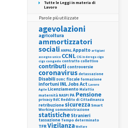
Tutte le Leggi in materia di
Lavoro
Parole più utilizzate
agevolazioni
agricoltura
ammortizzatori
sociali
Appalto
ANPAL
artigiani
CCNL
assegno unico
cigo
CIG in deroga
contratto collettivo
cigs
congedo
contributi
controversie
coronavirus
detassazione
Disabili
fiscale
formazione
DURC
INL
Jobs Act
infortuni
Lavoro
Licenziamento
Agile
Malattia
Pensione
PA
maternità
NASPI
privacy
RdC
Reddito di Cittadinanza
sicurezza
retribuzione
Smart
Working
somministrazione
statistiche
Stranieri
tassazione
Tempo determinato
Vigilanza
TFR
Welfare