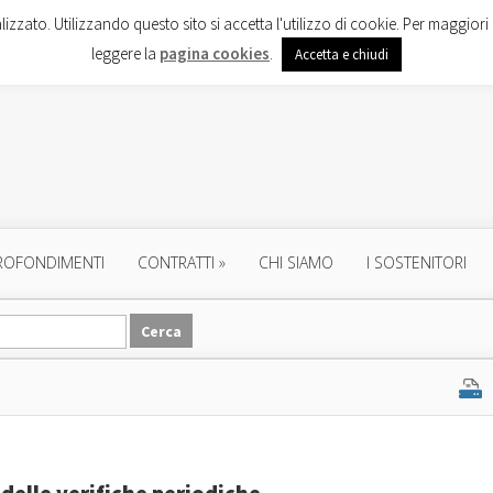
lizzato. Utilizzando questo sito si accetta l'utilizzo di cookie. Per maggiori 
leggere la
pagina cookies
.
Accetta e chiudi
ROFONDIMENTI
CONTRATTI
»
CHI SIAMO
I SOSTENITORI
delle verifiche periodiche