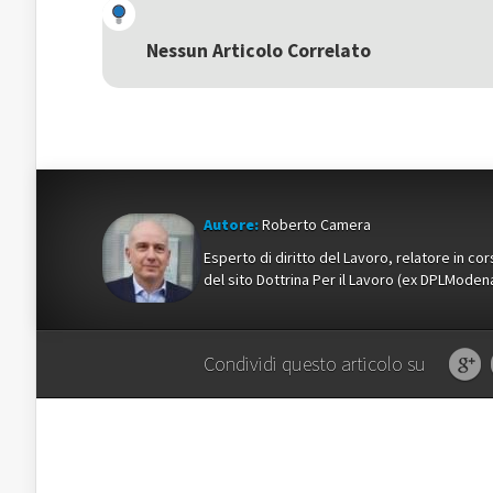
(Si
apre
(Si
apre
in
apre
in
una
in
una
nuova
una
Nessun Articolo Correlato
nuova
finestra)
nuova
finestra)
finestra)
Autore:
Roberto Camera
Esperto di diritto del Lavoro, relatore in c
del sito Dottrina Per il Lavoro (ex DPLMod
Condividi questo articolo su