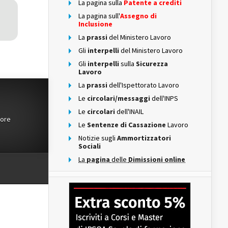
La pagina sulla
Patente a crediti
La pagina sull'
Assegno di
Inclusione
La
prassi
del Ministero Lavoro
Gli
interpelli
del Ministero Lavoro
Gli
interpelli
sulla
Sicurezza
Lavoro
La
prassi
dell'Ispettorato Lavoro
Le
circolari/messaggi
dell'INPS
Le
circolari
dell'INAIL
tore
Le
Sentenze di Cassazione
Lavoro
Notizie sugli
Ammortizzatori
Sociali
La
pagina
delle
Dimissioni online