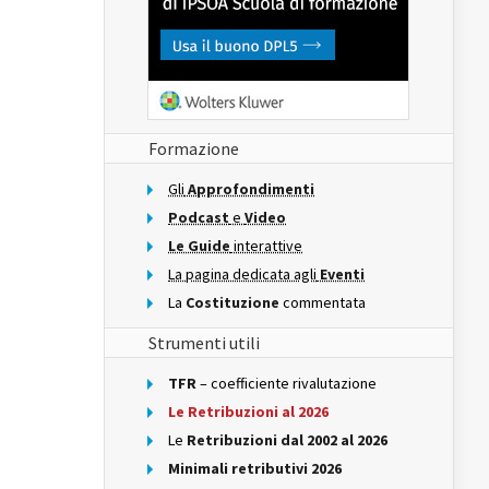
Formazione
Gli
Approfondimenti
Podcast
e
Video
Le Guide
interattive
La pagina dedicata agli
Eventi
La
Costituzione
commentata
Strumenti utili
TFR
– coefficiente rivalutazione
Le Retribuzioni al 2026
Le
Retribuzioni dal 2002 al 2026
Minimali retributivi 2026