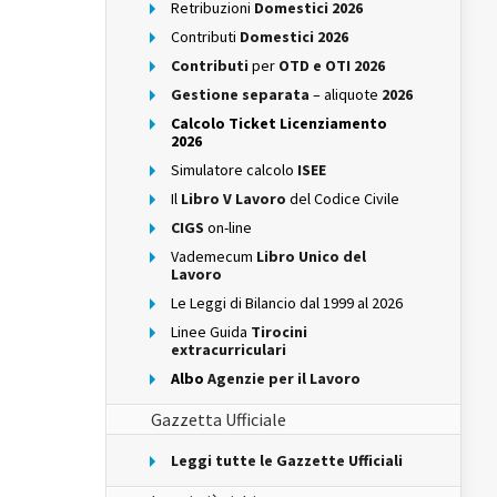
Retribuzioni
Domestici 2026
Contributi
Domestici 2026
Contributi
per
OTD e OTI 2026
Gestione separata
– aliquote
2026
Calcolo Ticket Licenziamento
2026
Simulatore calcolo
ISEE
Il
Libro V Lavoro
del Codice Civile
CIGS
on-line
Vademecum
Libro Unico del
Lavoro
Le Leggi di Bilancio dal 1999 al 2026
Linee Guida
Tirocini
extracurriculari
Albo
Agenzie per il Lavoro
Gazzetta Ufficiale
Leggi tutte le Gazzette Ufficiali