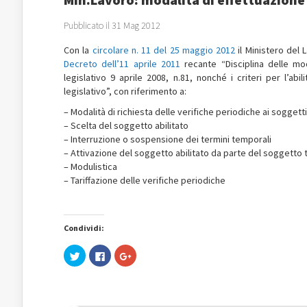
Pubblicato il 31 Mag 2012
Con la
circolare n. 11 del 25 maggio 2012
il Ministero del L
Decreto dell’11 aprile 2011
recante “Disciplina delle moda
legislativo 9 aprile 2008, n.81, nonché i criteri per l’a
legislativo”, con riferimento a:
– Modalità di richiesta delle verifiche periodiche ai soggetti 
– Scelta del soggetto abilitato
– Interruzione o sospensione dei termini temporali
– Attivazione del soggetto abilitato da parte del soggetto t
– Modulistica
– Tariffazione delle verifiche periodiche
Condividi:
Fai
Fai
Fai
clic
clic
clic
qui
per
qui
per
condividere
per
condividere
su
condividere
su
Facebook
su
Twitter
(Si
Google+