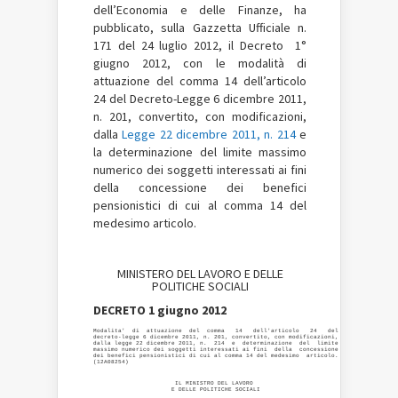
dell’Economia e delle Finanze,
ha
pubblicato, sulla Gazzetta Ufficiale n.
171 del 24 luglio 2012, il Decreto
1°
giugno 2012, con le modalità di
attuazione del comma 14 dell’articolo
24 del Decreto-Legge 6 dicembre 2011,
n. 201, convertito, con modificazioni,
dalla
Legge 22 dicembre 2011, n. 214
e
la determinazione del limite massimo
numerico dei soggetti interessati ai fini
della concessione dei benefici
pensionistici di cui al comma 14 del
medesimo articolo.
MINISTERO DEL LAVORO E DELLE
POLITICHE SOCIALI
DECRETO 1 giugno 2012
Modalita'  di  attuazione  del  comma   14   dell'articolo   24   del

decreto-legge 6 dicembre 2011, n. 201, convertito, con modificazioni,

dalla legge 22 dicembre 2011, n.  214  e  determinazione  del  limite

massimo numerico dei soggetti interessati ai fini  della  concessione

dei benefici pensionistici di cui al comma 14 del medesimo  articolo.

                       IL MINISTRO DEL LAVORO 

                      E DELLE POLITICHE SOCIALI 
