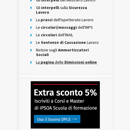
Gli
interpelli
del Ministero Lavoro
Gli
interpelli
sulla
Sicurezza
Lavoro
La
prassi
dell'Ispettorato Lavoro
Le
circolari/messaggi
dell'INPS
Le
circolari
dell'INAIL
Le
Sentenze di Cassazione
Lavoro
Notizie sugli
Ammortizzatori
Sociali
La
pagina
delle
Dimissioni online