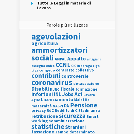
Tutte le Leggi in materia di
Lavoro
Parole più utilizzate
agevolazioni
agricoltura
ammortizzatori
sociali
Appalto
ANPAL
artigiani
CCNL
assegno unico
cigo
CIG in deroga
contratto collettivo
cigs
congedo
contributi
controversie
coronavirus
detassazione
Disabili
fiscale
formazione
DURC
INL
Jobs Act
infortuni
Lavoro
Licenziamento
Agile
Malattia
Pensione
PA
maternità
NASPI
privacy
RdC
Reddito di Cittadinanza
sicurezza
retribuzione
Smart
Working
somministrazione
statistiche
Stranieri
tassazione
Tempo determinato