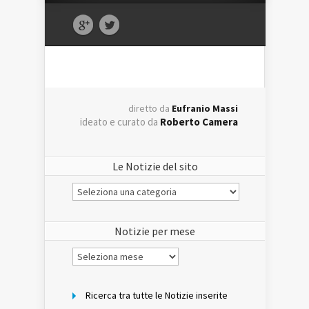
diretto da
Eufranio Massi
ideato e curato da
Roberto Camera
Le Notizie del sito
Le
Notizie
del
sito
Notizie per mese
Notizie
per
mese
Ricerca tra tutte le Notizie inserite