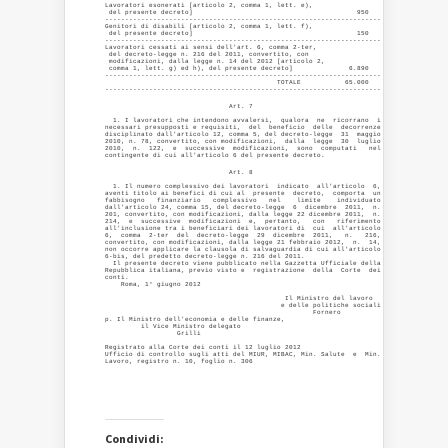
Lavoratori esonerati [articolo 2, comma 1, lett. e),

 del presente decreto]                                         950

---------------------------------------------------------------------

Genitori di disabili [articolo 2, comma 1, lett. f),

 del presente decreto]                                         150

---------------------------------------------------------------------

Lavoratori cessati ai sensi dell'art. 6, comma 2-ter,

 del decreto-legge n. 216 del 2011, convertito, con

 modificazioni, dalla legge n. 14 del 2012 [articolo 2,

 comma 1, lett. g) ed h), del presente decreto]              6.890

---------------------------------------------------------------------

                                           TOTALE           65.000

                               Art. 7 

  1. I lavoratori che intendono avvalersi,  qualora  ne  ricorrano  i

necessari presupposti e requisiti,  del  beneficio  delle  decorrenze

disciplinato dall'articolo 12, comma 5, del decreto-legge  31  maggio

2010, n. 78, convertito, con modificazioni,  dalla  legge  30  luglio

2010,  n.  122,  e  successive  modificazioni,  sono  computati   nel

                               Art. 8 

  1. Il numero complessivo dei lavoratori  indicato  all'articolo  6,

aventi titolo ai benefici di cui al  presente  decreto,  comporta  un

fabbisogno   finanziario   complessivo   nel    limite    individuato

dall'articolo 24, comma 15, del decreto-legge  6  dicembre  2011,  n.

201, convertito, con modificazioni, dalla legge 22 dicembre 2011,  n.

214,  e  successive  modificazioni  e,  pertanto,   con   riferimento

all'inclusione tra i beneficiari dei lavoratori di  cui  all'articolo

6,  comma  2-ter  del  decreto-legge  29  dicembre  2011,   n.   216,

convertito, con modificazioni, dalla legge 21 febbraio 2012,  n.  14,

non occorre applicare la clausola di salvaguardia di cui all'articolo

6-bis, del predetto decreto-legge n. 216 del 2011. 

  Il presente decreto viene pubblicato nella Gazzetta Ufficiale della

Repubblica italiana, previo visto e  registrazione  della  Corte  dei

conti. 

    Roma, 1° giugno 2012 

                                             Il Ministro del lavoro   

                                            e delle politiche sociali 

                                                    Fornero           

p. Il Ministro dell'economia e delle finanze, 

         il Vice Ministro delegato 

                  Grilli 

Registrato alla Corte dei conti il 12 luglio 2012 

Ufficio di controllo sugli atti del MIUR, MIBAC, Min. Salute  e  Min.

Lavoro, registro n. 10, foglio n. 306 

Condividi: