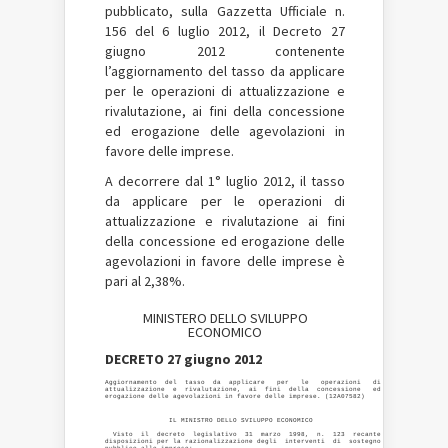
pubblicato, sulla Gazzetta Ufficiale n.
156 del 6 luglio 2012, il Decreto 27
giugno 2012 contenente
l’aggiornamento del tasso da applicare
per le operazioni di attualizzazione e
rivalutazione, ai fini della concessione
ed erogazione delle agevolazioni in
favore delle imprese
.
A decorrere dal 1° luglio 2012, il tasso
da applicare per le operazioni di
attualizzazione e rivalutazione ai fini
della concessione ed erogazione delle
agevolazioni in favore delle imprese è
pari al 2,38%.
MINISTERO DELLO SVILUPPO
ECONOMICO
DECRETO 27 giugno 2012
Aggiornamento  del  tasso  da  applicare   per   le   operazioni   di

attualizzazione  e  rivalutazione,  ai  fini  della  concessione   ed

                IL MINISTRO DELLO SVILUPPO ECONOMICO 

  Visto  il  decreto  legislativo  31  marzo  1998,  n.  123  recante

disposizioni per la razionalizzazione degli  interventi  di  sostegno
