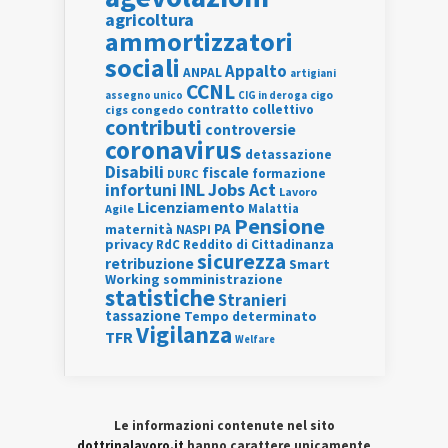
agricoltura
ammortizzatori
sociali
Appalto
ANPAL
artigiani
CCNL
assegno unico
cigo
CIG in deroga
contratto collettivo
cigs
congedo
contributi
controversie
coronavirus
detassazione
Disabili
fiscale
formazione
DURC
INL
Jobs Act
infortuni
Lavoro
Licenziamento
Agile
Malattia
Pensione
PA
maternità
NASPI
privacy
RdC
Reddito di Cittadinanza
sicurezza
retribuzione
Smart
Working
somministrazione
statistiche
Stranieri
tassazione
Tempo determinato
Vigilanza
TFR
Welfare
Le informazioni contenute nel sito
dottrinalavoro.it
hanno carattere unicamente