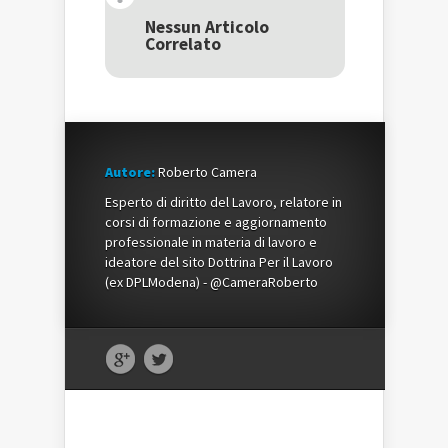
in
una
in
una
nuova
una
Nessun Articolo
nuova
finestra)
nuova
Correlato
finestra)
finestra)
Autore:
Roberto Camera
Esperto di diritto del Lavoro, relatore in
corsi di formazione e aggiornamento
professionale in materia di lavoro e
ideatore del sito Dottrina Per il Lavoro
(ex DPLModena) - @CameraRoberto