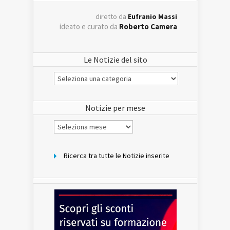
diretto da
Eufranio Massi
ideato e curato da
Roberto Camera
Le Notizie del sito
Le
Notizie
del
sito
Notizie per mese
Notizie
per
mese
Ricerca tra tutte le Notizie inserite