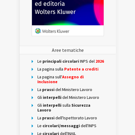
Aree tematiche
Le
principali circolari
INPS del
2026
La pagina sulla
Patente a crediti
La pagina sull'
Assegno di
Inclusione
La
prassi
del Ministero Lavoro
Gli
interpelli
del Ministero Lavoro
Gli
interpelli
sulla
Sicurezza
Lavoro
La
prassi
dell'Ispettorato Lavoro
Le
circolari/messaggi
dell'INPS
Le
circolari
dell'INAIL