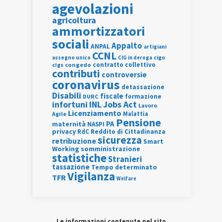
agevolazioni
agricoltura
ammortizzatori
sociali
Appalto
ANPAL
artigiani
CCNL
assegno unico
cigo
CIG in deroga
contratto collettivo
cigs
congedo
contributi
controversie
coronavirus
detassazione
Disabili
fiscale
formazione
DURC
INL
Jobs Act
infortuni
Lavoro
Licenziamento
Agile
Malattia
Pensione
PA
maternità
NASPI
privacy
RdC
Reddito di Cittadinanza
sicurezza
retribuzione
Smart
Working
somministrazione
statistiche
Stranieri
tassazione
Tempo determinato
Vigilanza
TFR
Welfare
Le informazioni contenute nel sito