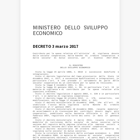
MINISTERO DELLO SVILUPPO
ECONOMICO
DECRETO 3 marzo 2017
Contributo per le spese relative all'attivita'  di  vigilanza  dovuto

dalle societa' cooperative, dalle banche  di  credito  cooperativo  e

dalle  societa'  di  mutuo  soccorso,  per  il   biennio   2017-2018.
                             IL MINISTRO 

                      DELLO SVILUPPO ECONOMICO 

  Vista la legge 15 aprile 1886, n. 3818  e  successive  modifiche  e

integrazioni; 

  Visto il decreto legislativo del Capo provvisorio  dello  Stato  14

dicembre 1947, n. 1577, e successive modificazioni e integrazioni, in

particolare l'art.  8  che  prevede  il  versamento  da  parte  delle

societa' cooperative di un contributo per le spese di revisione; 

  Vista la legge 8 novembre 1991, n. 381; 

  Vista la legge 31 gennaio 1992, n. 59, in particolare l'art. 15  in

materia di vigilanza e di  contributo  per  le  spese  relative  alle

ispezioni ordinane; 

  Visto il decreto legislativo 2 agosto 2002, n. 220 e in particolare

l'art. 1 in materia di vigilanza cooperativa; 

  Visto il decreto-legge 18 ottobre 2012,  n.  179,  convertito,  con

modificazioni, dalla legge 17 dicembre 2012, n. 221; 

  Visto il decreto ministeriale 22 dicembre  2005,  che  all'art.  25

stabilisce  l'avvio  della  vigilanza   sulle   Banche   di   credito

cooperativo al 1° gennaio 2007; 

  Visto il decreto ministeriale 18 dicembre 2006,  recante  modalita'

di accertamenti e di riscossione dei  contributi  dovuti  dagli  enti

cooperativi,  pubblicato  nella  Gazzetta  Ufficiale  n.  32   dell'8

febbraio 2007, registrato alla Corte dei conti  in  data  17  gennaio

2007; 

  Visto il decreto ministeriale  6  marzo  2013,  recante  criteri  e

modalita' di  iscrizione  delle  societa'  di  mutuo  soccorso  nella

sezione del registro delle imprese relativa alle  imprese  sociali  e

nella apposita sezione dell'albo delle societa' cooperative; 

  Visto il decreto  ministeriale  30  ottobre  2014,  in  materia  di

vigilanza sulle societa' di mutuo soccorso; 

  Vista la circolare del Ministero dello sviluppo economico  n.  3958

del 19 dicembre 2006, in materia di recesso di  societa'  cooperative

dalle associazioni nazionali riconosciute - ai sensi degli articoli 5

del decreto legislativo del Capo provvisorio dello Stato 14  dicembre
