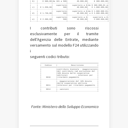
| b)  |    € 680,00|da 101 a 500|        40.000,00|     € 300.000,00|

+-----+------------+------------+-----------------+-----------------+

|     |            |   superiore|    superiore a €|da € 300.000,01 a|

| c)  |  € 1.350,00|         500|        40.000,00|   € 1.000.000,00|

+-----+------------+------------+-----------------+-----------------+

|     |            |   superiore|    superiore a €|da € 1.000.000.01|

| d)  |  € 1.730,00|         500|        40.000,00| a € 2.000.000,00|

+-----+------------+------------+-----------------+-----------------+

|     |            |   superiore|    superiore a €|    superiore a €|

| e)  |  € 2.380,00|         500|        40.000,00|     2.000.000,00|

+-----+------------+------------+-----------------+-----------------+
I contributi sono riscossi
esclusivamente per il tramite
dell’Agenzia delle Entrate, mediante
versamento sul modello F24 utilizzando
i
seguenti codici tributo:
         ===================================================

         |   Codice    |            Descrizione            |

         +=============+===================================+

         |             |contributo biennale - maggiorazioni|

         |             |del contributo (ad esclusione del  |

         |             |10% dovuta dalle cooperative       |

         |             |edilizie)       - interessi per    |

         |    3010     |ritardato pagamento                |

         +-------------+-----------------------------------+

         |             |- maggiorazione del 10% dovuta     |

         |             |dalle cooperative edilizie    -    |

         |    3011     |interessi per ritardato pagamento  |

         +-------------+-----------------------------------+

         |    3014     |- sanzioni                         |

Fonte: Ministero dello Sviluppo Economico