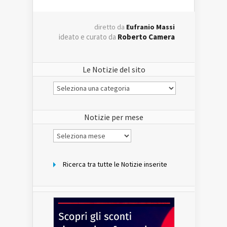
diretto da
Eufranio Massi
ideato e curato da
Roberto Camera
Le Notizie del sito
Le
Notizie
del
sito
Notizie per mese
Notizie
per
mese
Ricerca tra tutte le Notizie inserite