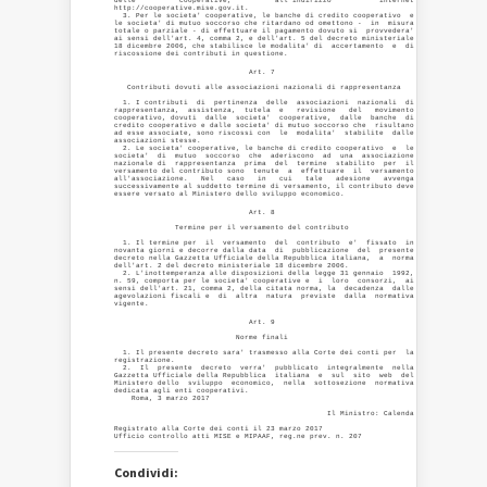
delle          cooperative,          all'indirizzo           internet

http://cooperative.mise.gov.it. 

  3. Per le societa' cooperative, le banche di credito cooperativo  e

le societa' di mutuo soccorso che ritardano od omettono -  in  misura

totale o parziale - di effettuare il pagamento dovuto si  provvedera'

ai sensi dell'art. 4, comma 2, e dell'art. 5 del decreto ministeriale

18 dicembre 2006, che stabilisce le modalita' di  accertamento  e  di

                               Art. 7 

   Contributi dovuti alle associazioni nazionali di rappresentanza 

  1. I contributi  di  pertinenza  delle  associazioni  nazionali  di

rappresentanza,  assistenza,  tutela  e   revisione   del   movimento

cooperativo, dovuti  dalle  societa'  cooperative,  dalle  banche  di

credito cooperativo e dalle societa' di mutuo soccorso che  risultano

ad esse associate, sono riscossi con  le  modalita'  stabilite  dalle

associazioni stesse. 

  2. Le societa' cooperative, le banche di credito cooperativo  e  le

societa'  di  mutuo  soccorso  che  aderiscono  ad  una  associazione

nazionale di  rappresentanza  prima  del  termine  stabilito  per  il

versamento del contributo sono  tenute  a  effettuare  il  versamento

all'associazione.   Nel   caso   in   cui   tale   adesione   avvenga

successivamente al suddetto termine di versamento, il contributo deve

                               Art. 8 

              Termine per il versamento del contributo 

  1. Il termine per  il  versamento  del  contributo  e'  fissato  in

novanta giorni e decorre dalla data  di  pubblicazione  del  presente

decreto nella Gazzetta Ufficiale della Repubblica italiana,  a  norma

dell'art. 2 del decreto ministeriale 18 dicembre 2006. 

  2. L'inottemperanza alle disposizioni della legge 31 gennaio  1992,

n. 59, comporta per le societa' cooperative e  i  loro  consorzi,  ai

sensi dell'art. 21, comma 2, della citata norma, la  decadenza  dalle

agevolazioni fiscali e  di  altra  natura  previste  dalla  normativa

                               Art. 9 

                            Norme finali 

  1. Il presente decreto sara' trasmesso alla Corte dei conti per  la

registrazione. 

  2.  Il  presente  decreto  verra'  pubblicato  integralmente  nella

Gazzetta Ufficiale della Repubblica  italiana  e  sul  sito  web  del

Ministero dello  sviluppo  economico,  nella  sottosezione  normativa

dedicata agli enti cooperativi. 

    Roma, 3 marzo 2017 

                                                 Il Ministro: Calenda 

Registrato alla Corte dei conti il 23 marzo 2017 

Condividi: