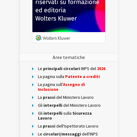
Aree tematiche
Le
principali circolari
INPS del
2026
La pagina sulla
Patente a crediti
La pagina sull'
Assegno di
Inclusione
La
prassi
del Ministero Lavoro
Gli
interpelli
del Ministero Lavoro
Gli
interpelli
sulla
Sicurezza
Lavoro
La
prassi
dell'Ispettorato Lavoro
Le
circolari/messaggi
dell'INPS