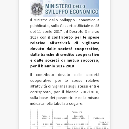
Il Ministro dello Sviluppo Economico a
pubblicato, sulla Gazzetta Ufficiale n. 85
del 11 aprile 2017 , il Decreto 3 marzo
2017 con il
contributo per le spese
relative all’attività di vigilanza
dovuto dalle società cooperative,
dalle banche di credito cooperativo
e dalle società di mutuo soccorso,
per il biennio 2017-2018
.
Il contributo dovuto dalle società
cooperative per le spese relative
all’attività di vigilanza sugli stessi enti è
corrisposto, per il biennio 2017/2018,
sulla base dei parametri e nella misura
indicata nella tabella a seguire:
+-----+------------+------------------------------------------------+

|     |            |                Parametri                       |

|     |            |------------------------------------------------+

|     |   Fasce e  |            |     Capitale    |                 |

|     |   importo  | Numero soci|   sottoscritto  |    Fatturato    |

+-----+------------+------------+-----------------+-----------------+

|     |            |            |                 |         fino a €|

| a)  |    € 280,00|  fino a 100|fino a € 5.160,00|        75.000,00|

+-----+------------+------------+-----------------+-----------------+

|     |            |            |da € 5.160,01 a €| da € 75.000,01 a|
