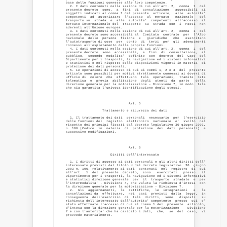
base delle funzioni connesse alle loro competenze. 

  2. I dati contenuti nella sezione di cui all'art. 2,  comma  1  del

presente decreto  sono,  a  fini  di  consultazione,  accessibili  ai

soggetti indicati al comma 1 del presente  articolo,  alle  autorita'

competenti  ad  autorizzare  l'accesso  al  mercato   nazionale   del

trasporto su  strada  e  alle  autorita'  competenti  all'accesso  al

mercato internazionale del  trasporto  su  strada  con  i  Paesi  non

aderenti all'Unione europea. 

  3. I dati contenuti nella sezione di cui all'art. 2,  comma  1  del

presente decreto sono accessibili al  Comitato  centrale  per  l'Albo

nazionale  delle  persone  fisiche  e   giuridiche   che   esercitano

l'autotrasporto di cose  per  conto  di  terzi  per  gli  adempimenti

connessi all'espletamento delle proprie funzioni. 

  4. I dati contenuti nella sezione di cui all'art. 2,  comma  1  del

presente decreto  sono  accessibili,  a  fini  di  consultazione,  al

pubblico,  secondo  modalita'  definite  con  decreto  del  Capo  del

Dipartimento per i trasporti, la navigazione ed i sistemi informativi

e statistici e nel rispetto delle disposizioni vigenti in materia  di

protezione dei dati personali. 

  5. Le operazioni di accesso di cui ai commi 1, 2 e 3  del  presente

articolo sono possibili per motivi strettamente connessi ai doveri di

ufficio di  coloro  che  effettuano  tali  operazioni,  tramite  rete

telematica  e  previa  abilitazione  degli  utenti  da  parte   della

direzione generale per la motorizzazione - Divisione 7, in modo  tale

che sia garantita l'univoca identificazione degli stessi. 

                               Art. 5 

                  Trattamento e sicurezza dei dati 

  1. Il trattamento dei dati  personali  necessario  per  l'esercizio

delle funzioni del  registro  elettronico  nazionale  e'  svolto  nel

rispetto dei principi fissati dal decreto legislativo 30 giugno 2003,

n. 196 (Codice  in  materia  di  protezione  dei  dati  personali)  e

successive modificazioni. 

                               Art. 6 

                      Diritti dell'interessato 

  1. I diritti di accesso ai dati personali e gli altri diritti dell'

interessato previsti dal titolo H del decreto legislativo  30  giugno

2003 n, 196, relativamente ai dati  contenuti  nel  registro  di  cui

all'art.  1  del  presente  decreto,  sono   esercitati   presso   il

Dipartimento per i trasporti, la navigazione ed i sistemi informativi

e statistici direzione generale  per  il  trasporto  stradale  e  per

l'intermodalita' - Divisione 4, che valuta la richiesta d'intesa  con

la direzione generale per la motorizzazione - Divisione 7. 

  2.  Gli  aggiornamenti,  le  rettifiche,  le  integrazioni   e   le

cancellazioni da  effettuare,  nei  casi  previsti  dalla  legge,  in

conseguenza  dell'esercizio  di  tali  diritti,  sono   disposti   su

richiesta dell'interessato dall'autorita' competente  presso  cui  e'

stato effettuato l'accesso di cui al comma 1 del  presente  articolo,

d'intesa con la direzione generale per la motorizzazione -  Divisione

7 e con l'autorita' che ha caricato i dati,  che,  se  del  caso,  vi

provvede materialmente. 
