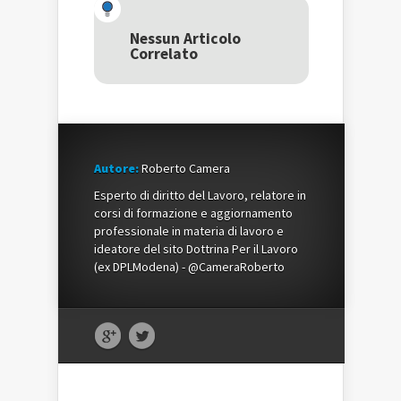
(Si
apre
(Si
apre
in
apre
in
una
in
una
nuova
una
Nessun Articolo
nuova
finestra)
nuova
Correlato
finestra)
finestra)
Autore:
Roberto Camera
Esperto di diritto del Lavoro, relatore in
corsi di formazione e aggiornamento
professionale in materia di lavoro e
ideatore del sito Dottrina Per il Lavoro
(ex DPLModena) - @CameraRoberto