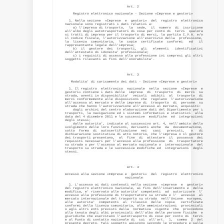
                               Art. 2 

    Registro elettronico nazionale - Sezione «Imprese e gestori» 

  1. Nella sezione  «Imprese  e  gestori»  del  registro  elettronico

nazionale sono registrati i dati relativi a: 

    a) l'impresa di trasporto,  la  sede,  il  numero  di  iscrizione

all'albo degli autotrasportatori di cose per conto di  terzi  qualora

si tratti di impresa per il trasporto di merci, la partita I.V.A. e/o

il codice fiscale, l'autorizzazione all'esercizio della  professione,

la  licenza  comunitaria,  le  copie  certificate  conformi   ed   il

rappresentante legale dell'impresa; 

    b)  il  gestore  dei  trasporti,  gli   elementi   identificativi

dell'attestato di idoneita' professionale; 

    c) i requisiti di accesso alla professione ivi compresi gli altri

soggetti rilevanti ai fini dell'onorabilita'. 

                               Art. 3 

   Modalita' di caricamento dei dati - Sezione «Imprese e gestori» 

  1. Il registro  elettronico  nazionale  nella  sezione  «Imprese  e

gestori» contiene i dati delle  imprese  di  trasporto  di  merci  su

strada, aventi in disponibilita'  veicoli  adibiti  al  trasporto  di

merci conformemente alle disposizioni che  regolano  l'autorizzazione

all'accesso al mercato e delle imprese di  trasporto  di  persone  su

strada che hanno l'autorizzazione all'accesso al mercato, acquisiti: 

    dagli archivi del centro elaborazione dati del Dipartimento per i

trasporti, la navigazione ed i sistemi informativi e statistici  alla

data del 4 dicembre 2011 e le successive  modifiche  ed  integrazioni

degli stessi; 

    dalle autorita', indicate al successivo art. 4, nell'ambito dello

svolgimento delle loro funzioni, derivanti anche  da  documentazione,

sotto  forma  di  autocertificazione  nei   casi   previsti,   o   di

dichiarazione sostitutiva di atto notorio, che l'impresa o il gestore

dei trasporti presentano,  al  fine  di  attestare  il  possesso  dei

requisiti necessari per l'accesso alla professione  di  trasportatore

su strada o per l'accesso al mercato nazionale o  internazionale  del

trasporto su strada e le successive modifiche ed  integrazioni  degli

stessi. 

                               Art. 4 

Accesso alla sezione «Imprese e  gestori»  del  registro  elettronico

                              nazionale 

  1. L'accesso ai dati contenuti nella sezione  «imprese  e  gestori»

del registro elettronico nazionale, ai fini dell'inserimento e  della

modifica, e' riservato alle autorita' competenti  ad  autorizzare  l'

accesso alla professione di trasportatore su strada e l'  accesso  al

mercato internazionale del trasporto su strada  nell'Unione  europea,

alle  autorita'  competenti  al  rilascio  delle  copie   certificate

conformi della licenza comunitaria, alle amministrazioni  provinciali

o agli altri enti previsti dalla  normativa  vigente  che  provvedono

alla tenuta degli albi provinciali dell'albo delle persone fisiche  e

giuridiche che esercitano l'autotrasporto di cose per conto di  terzi

e al Punto di contatto nazionale di  cui  all'art.  1,  comma  2  del

presente decreto. Tali soggetti agiscono secondo le procedure e sulla
