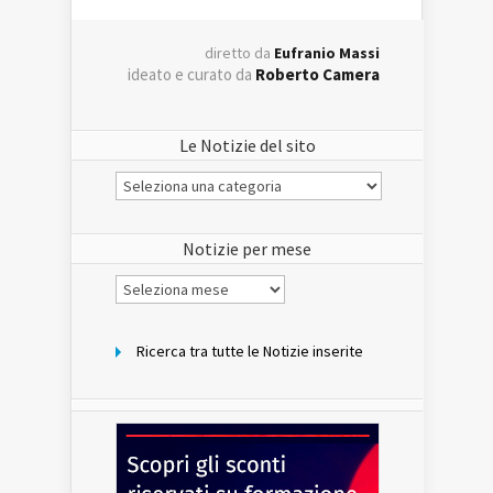
diretto da
Eufranio Massi
ideato e curato da
Roberto Camera
Le Notizie del sito
Le
Notizie
del
sito
Notizie per mese
Notizie
per
mese
Ricerca tra tutte le Notizie inserite