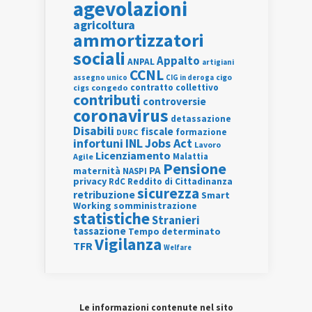
agevolazioni
agricoltura
ammortizzatori
sociali
Appalto
ANPAL
artigiani
CCNL
assegno unico
cigo
CIG in deroga
contratto collettivo
cigs
congedo
contributi
controversie
coronavirus
detassazione
Disabili
fiscale
formazione
DURC
INL
Jobs Act
infortuni
Lavoro
Licenziamento
Agile
Malattia
Pensione
PA
maternità
NASPI
privacy
RdC
Reddito di Cittadinanza
sicurezza
retribuzione
Smart
Working
somministrazione
statistiche
Stranieri
tassazione
Tempo determinato
Vigilanza
TFR
Welfare
Le informazioni contenute nel sito