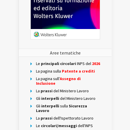
Aree tematiche
Le
principali circolari
INPS del
2026
La pagina sulla
Patente a crediti
La pagina sull'
Assegno di
Inclusione
La
prassi
del Ministero Lavoro
Gli
interpelli
del Ministero Lavoro
Gli
interpelli
sulla
Sicurezza
Lavoro
La
prassi
dell'Ispettorato Lavoro
Le
circolari/messaggi
dell'INPS