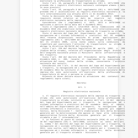
esercitare la professione di trasportatore su strada; 

  Visto l'art. 16, paragrafo 2 del regolamento (CE) n. 1071/2009  che

prevede che i registri elettronici nazionali contengono almeno i dati

in esso previsti; 

  Visto l'art. 16, paragrafo 5 del regolamento (CE) n. 1071/2009  che

prevede che 1' accessibilita' ai registri elettronici nazionali e  la

loro interconnessione sia attuata entro il 31 dicembre 2012; 

  Vista la decisione della  Commissione  del  17  dicembre  2009  sui

requisiti  minimi  relativi  ai  dati  da   inserire   nel   registro

elettronico nazionale delle imprese di trasporto su strada; 

  Considerato  che  i  regolamenti  n.  1071,  1072  e  1073/2009  si

applicano a partire dalla data del 4 dicembre 2011; 

  Visto il regolamento (UE) n. 1213/2010  della  Commissione  del  16

dicembre 2010 che stabilisce norme comuni  sull'interconnessione  dei

registri elettronici nazionali delle imprese di trasporto su strada; 

  Visto il decreto del Capo del  Dipartimento  per  i  trasporti,  la

navigazione ed i sistemi informativi e  statistici  del  25  novembre

2011  recante  disposizioni  tecniche  di  prima   applicazione   del

regolamento (CE) n. 1071/2009 del Parlamento europeo e del  Consiglio

del  21  ottobre  2009,  circa  nonne  comuni  sulle  condizioni   da

rispettare per esercitare l'attivita' di trasportatore  su  strada  e

abroga la direttiva 96/26/CE del Consiglio; 

  Visto l'art. 226 del decreto legislativo 30  aprile  1992,  n.  285

(Codice della strada), relativo all'organizzazione  degli  archivi  e

dell'anagrafe nazionale presso il Ministero  delle  infrastrutture  e

dei trasporti; 

  Visto l'art. 402 del decreto del  Presidente  della  Repubblica  16

dicembre 1992, n.  495,  recante  il  regolamento  di  esecuzione  ed

attuazione del nuovo  codice  della  strada,  concernente  l'archivio

nazionale dei veicoli; 

  Considerato che l'art. 11 del decreto del Capo del Dipartimento per

i trasporti, la navigazione ed i sistemi informativi e statistici del

25 novembre 2011 ha istituito il registro elettronico nazionale delle

imprese che  sono  autorizzate  all'esercizio  della  professione  di

trasportatore di merci o persone su strada; 

  Ritenuto di dover dettare misure di attuazione  dei  contenuti  dei

regolamenti sopra citati; 

                              Decreta: 

                               Art. 1 

                   Registro elettronico nazionale 

  1. Il registro elettronico nazionale delle imprese di trasporto  su

strada  che  sono  autorizzate  all'esercizio  della  professione  di

trasportatore su strada, istituito ai sensi dell'art. 11 del  decreto

del, Capo del Dipartimento per  i  trasporti,  la  navigazione  ed  i

sistemi informativi e statistici del 25  novembre  2011,  e'  tenuto,

nell'ambito del Dipartimento per i trasporti,  la  navigazione  ed  i

sistemi informativi e statistici, per  quanto  riguarda  gli  aspetti

tecnici, dalla Divisione 7 - Centro elaborazione dati della direzione

generale per la motorizzazione che agisce in  base  alle  indicazioni

amministrative fornite dalla  direzione  generale  per  il  trasporto

stradale e per l' intermodalita'. 

  2. Le funzioni di punto di contatto nazionale (PCN) di cui all'art.

18 del regolamento (CE) n. 1071/2009, istituito  ai  sensi  dell'art.

11, comma 7 del decreto del Capo del Dipartimento per i trasporti, la

navigazione ed i sistemi informativi e  statistici  del  25  novembre

2011, sono svolte, nell'ambito del Dipartimento per i  trasporti,  la

navigazione ed i sistemi informativi e  statistici,  dalla  direzione

generale per il trasporto stradale - Divisione 4. 
