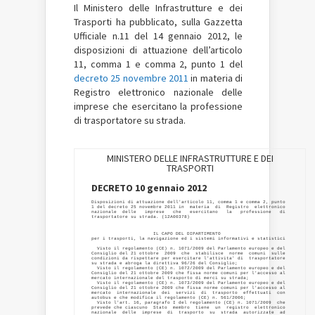
Il Ministero delle Infrastrutture e dei
Trasporti ha pubblicato, sulla Gazzetta
Ufficiale n.11 del 14 gennaio 2012, le
disposizioni di attuazione dell’articolo
11, comma 1 e comma 2, punto 1 del
decreto 25 novembre 2011
in materia di
Registro elettronico nazionale delle
imprese che esercitano la professione
di trasportatore su strada.
MINISTERO DELLE INFRASTRUTTURE E DEI
TRASPORTI
DECRETO 10 gennaio 2012
Disposizioni di attuazione dell'articolo 11, comma 1 e comma 2, punto

1 del decreto 25 novembre 2011 in  materia  di  Registro  elettronico

nazionale  delle   imprese   che   esercitano   la   professione   di

                      IL CAPO DEL DIPARTIMENTO 

per i trasporti, la navigazione ed i sistemi informativi e statistici 

  Visto il regolamento (CE) n. 1071/2009 del Parlamento europeo e del

Consiglio del 21 ottobre  2009  che  stabilisce  norme  comuni  sulle

condizioni da rispettare per esercitare l'attivita' di  trasportatore

su strada e abroga la direttiva 96/26 del Consiglio; 

  Visto il regolamento (CE) n. 1072/2009 del Parlamento europeo e del

Consiglio del 21 ottobre 2009 che fissa norme comuni per l'accesso al

mercato internazionale del trasporto di merci su strada; 

  Visto il regolamento (CE) n. 1073/2009 del Parlamento europeo e del

Consiglio del 21 ottobre 2009 che fissa norme comuni per l'accesso al

mercato  internazionale  dei  servizi  di  trasporto  effettuati  con

autobus e che modifica il regolamento (CE) n. 561/2006; 

  Visto l'art. 16, paragrafo I del regolamento (CE) n. 1071/2009  che

prevede che ciascuno  Stato  membro  tiene  un  registro  elettronico

nazionale  delle  imprese  di  trasporto  su  strada  autorizzate  ad
