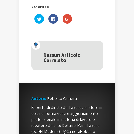
Condividi:
Fai
Fai
Fai
clic
clic
clic
qui
per
qui
per
condividere
per
condividere
su
condividere
su
Facebook
su
Twitter
(Si
Google+
(Si
apre
(Si
apre
in
apre
in
una
in
una
nuova
una
Nessun Articolo
nuova
finestra)
nuova
Correlato
finestra)
finestra)
Autore:
Roberto Camera
Esperto di diritto del Lavoro, relatore in
corsi di formazione e aggiornamento
professionale in materia di lavoro e
ideatore del sito Dottrina Per il Lavoro
(ex DPLModena) - @CameraRoberto