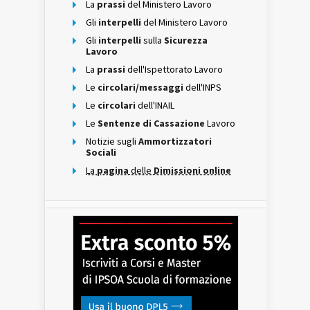
La
prassi
del Ministero Lavoro
Gli
interpelli
del Ministero Lavoro
Gli
interpelli
sulla
Sicurezza
Lavoro
La
prassi
dell'Ispettorato Lavoro
Le
circolari/messaggi
dell'INPS
Le
circolari
dell'INAIL
Le
Sentenze di Cassazione
Lavoro
Notizie sugli
Ammortizzatori
Sociali
La
pagina
delle
Dimissioni online