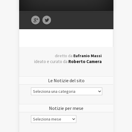
diretto da
Eufranio Massi
ideato e curato da
Roberto Camera
Le Notizie del sito
Le
Notizie
del
sito
Notizie per mese
Notizie
per
mese