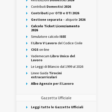
Retribuzioni
Domestici 2026
Contributi
Domestici 2026
Contributi
per
OTD e OTI 2026
Gestione separata
– aliquote
2026
Calcolo Ticket Licenziamento
2026
Simulatore calcolo
ISEE
Il
Libro V Lavoro
del Codice Civile
CIGS
on-line
Vademecum
Libro Unico del
Lavoro
Le Leggi di Bilancio dal 1999 al 2026
Linee Guida
Tirocini
extracurriculari
Albo
Agenzie per il Lavoro
Gazzetta Ufficiale
Leggi tutte le Gazzette Ufficiali