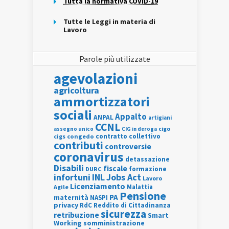
Tutta la normativa COVID-19
Tutte le Leggi in materia di
Lavoro
Parole più utilizzate
agevolazioni
agricoltura
ammortizzatori
sociali
Appalto
ANPAL
artigiani
CCNL
assegno unico
cigo
CIG in deroga
contratto collettivo
cigs
congedo
contributi
controversie
coronavirus
detassazione
Disabili
fiscale
formazione
DURC
INL
Jobs Act
infortuni
Lavoro
Licenziamento
Agile
Malattia
Pensione
PA
maternità
NASPI
privacy
RdC
Reddito di Cittadinanza
sicurezza
retribuzione
Smart
Working
somministrazione