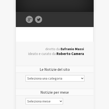
diretto da
Eufranio Massi
ideato e curato da
Roberto Camera
Le Notizie del sito
Le
Notizie
del
sito
Notizie per mese
Notizie
per
mese