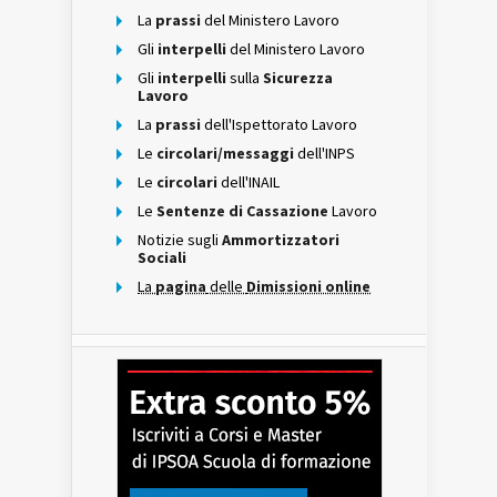
La
prassi
del Ministero Lavoro
Gli
interpelli
del Ministero Lavoro
Gli
interpelli
sulla
Sicurezza
Lavoro
La
prassi
dell'Ispettorato Lavoro
Le
circolari/messaggi
dell'INPS
Le
circolari
dell'INAIL
Le
Sentenze di Cassazione
Lavoro
Notizie sugli
Ammortizzatori
Sociali
La
pagina
delle
Dimissioni online