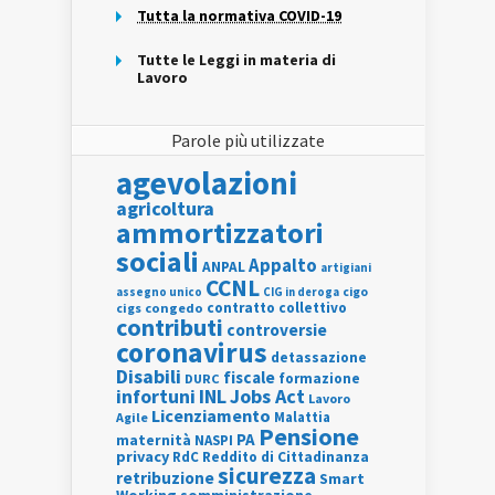
Tutta la normativa COVID-19
Tutte le Leggi in materia di
Lavoro
Parole più utilizzate
agevolazioni
agricoltura
ammortizzatori
sociali
Appalto
ANPAL
artigiani
CCNL
assegno unico
cigo
CIG in deroga
contratto collettivo
cigs
congedo
contributi
controversie
coronavirus
detassazione
Disabili
fiscale
formazione
DURC
INL
Jobs Act
infortuni
Lavoro
Licenziamento
Agile
Malattia
Pensione
PA
maternità
NASPI
privacy
RdC
Reddito di Cittadinanza
sicurezza
retribuzione
Smart
Working
somministrazione