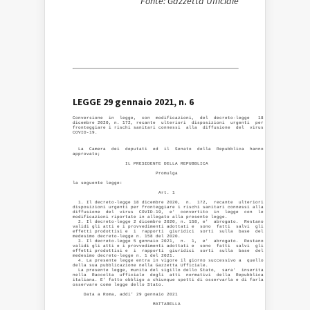
Fonte: Gazzetta Ufficiale
LEGGE 29 gennaio 2021, n. 6
Conversione  in  legge,  con  modificazioni,  del  decreto-legge   18

dicembre 2020, n. 172, recante  ulteriori  disposizioni  urgenti  per

fronteggiare i rischi sanitari connessi  alla  diffusione  del  virus

COVID-19.
  La  Camera  dei  deputati  ed  il  Senato  della  Repubblica  hanno

approvato; 

                   IL PRESIDENTE DELLA REPUBBLICA 

                              Promulga 

la seguente legge: 

                               Art. 1 

  1. Il decreto-legge 18 dicembre 2020,  n.  172,  recante  ulteriori

disposizioni urgenti per fronteggiare i rischi sanitari connessi alla

diffusione  del  virus  COVID-19,  e'  convertito  in  legge  con  le

modificazioni riportate in allegato alla presente legge. 

  2. Il decreto-legge 2 dicembre 2020, n. 158, e'  abrogato.  Restano

validi gli atti e i provvedimenti adottati e  sono  fatti  salvi  gli

effetti prodottisi e  i  rapporti  giuridici  sorti  sulla  base  del

medesimo decreto-legge n. 158 del 2020. 

  3. Il decreto-legge 5 gennaio 2021,  n.  1,  e'  abrogato.  Restano

validi gli atti e i provvedimenti adottati e  sono  fatti  salvi  gli

effetti prodottisi e  i  rapporti  giuridici  sorti  sulla  base  del

medesimo decreto-legge n. 1 del 2021. 

  4. La presente legge entra in vigore il giorno successivo a  quello

della sua pubblicazione nella Gazzetta Ufficiale. 

  La presente legge, munita del sigillo dello Stato,  sara'  inserita

nella  Raccolta  ufficiale  degli  atti  normativi  della  Repubblica

italiana. E' fatto obbligo a chiunque spetti di osservarla e di farla

osservare come legge dello Stato. 

    Data a Roma, addi' 29 gennaio 2021 

                             MATTARELLA 
