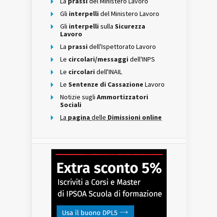
La
prassi
del Ministero Lavoro
Gli
interpelli
del Ministero Lavoro
Gli
interpelli
sulla
Sicurezza
Lavoro
La
prassi
dell'Ispettorato Lavoro
Le
circolari/messaggi
dell'INPS
Le
circolari
dell'INAIL
Le
Sentenze di Cassazione
Lavoro
Notizie sugli
Ammortizzatori
Sociali
La
pagina
delle
Dimissioni online