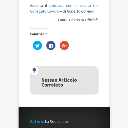
Ascolta il
podcast con le novità del
Collegato Lavoro
– di
Roberto Camera
Fonte: Gazzetta Ufficiale
Condividi:
Fai
Fai
Fai
clic
clic
clic
qui
per
qui
per
condividere
per
condividere
su
condividere
su
Facebook
su
Twitter
(Si
Google+
(Si
apre
(Si
apre
in
apre
in
una
in
una
nuova
una
Nessun Articolo
nuova
finestra)
nuova
Correlato
finestra)
finestra)
Autore:
La Redazione