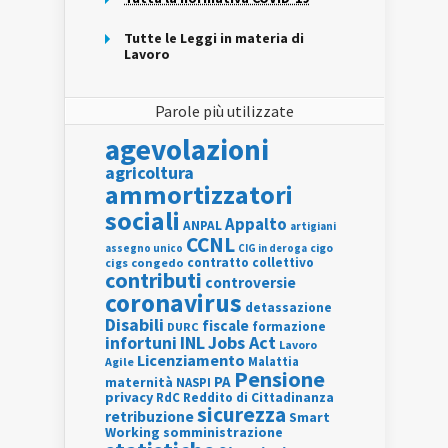
Tutte le Leggi in materia di
Lavoro
Parole più utilizzate
agevolazioni
agricoltura
ammortizzatori
sociali
Appalto
ANPAL
artigiani
CCNL
assegno unico
cigo
CIG in deroga
contratto collettivo
cigs
congedo
contributi
controversie
coronavirus
detassazione
Disabili
fiscale
formazione
DURC
INL
Jobs Act
infortuni
Lavoro
Licenziamento
Agile
Malattia
Pensione
PA
maternità
NASPI
privacy
RdC
Reddito di Cittadinanza
sicurezza
retribuzione
Smart
Working
somministrazione