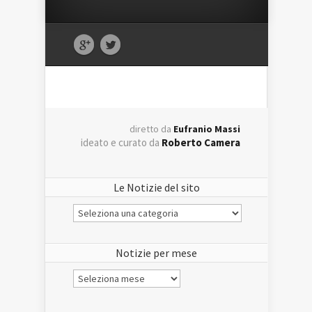
diretto da
Eufranio Massi
ideato e curato da
Roberto Camera
Le Notizie del sito
Le
Notizie
del
sito
Notizie per mese
Notizie
per
mese