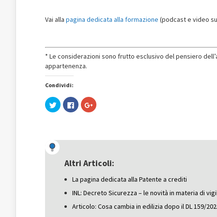
Vai alla
pagina dedicata alla formazione
(podcast e video sul
* Le considerazioni sono frutto esclusivo del pensiero del
appartenenza.
Condividi:
Fai
Fai
Fai
clic
clic
clic
qui
per
qui
per
condividere
per
condividere
su
condividere
su
Facebook
su
Twitter
(Si
Google+
(Si
apre
(Si
apre
in
apre
in
una
in
una
nuova
una
Altri Articoli:
nuova
finestra)
nuova
finestra)
finestra)
La pagina dedicata alla Patente a crediti
INL: Decreto Sicurezza – le novità in materia di vig
Articolo: Cosa cambia in edilizia dopo il DL 159/20