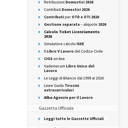
Retribuzioni
Domestici 2026
Contributi
Domestici 2026
Contributi
per
OTD e OTI 2026
Gestione separata
– aliquote
2026
Calcolo Ticket Licenziamento
2026
Simulatore calcolo
ISEE
Il
Libro V Lavoro
del Codice Civile
CIGS
on-line
Vademecum
Libro Unico del
Lavoro
Le Leggi di Bilancio dal 1999 al 2026
Linee Guida
Tirocini
extracurriculari
Albo
Agenzie per il Lavoro
Gazzetta Ufficiale
Leggi tutte le Gazzette Ufficiali