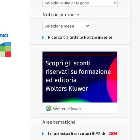
Le
Notizie
del
sito
Notizie per mese
Notizie
per
mese
Ricerca tra tutte le Notizie inserite
Aree tematiche
Le
principali circolari
INPS del
2026