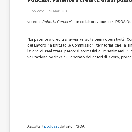
Pubblicato il 20 Mar 2026
video di
Roberto Camera*
– in collaborazione con IPSOA Qu
“La patente a crediti si avvia verso la piena operatività. Co
del Lavoro ha istituito le Commissioni territoriali che, ai f
lavoro di realizzare percorsi formativi o investimenti in
valutazione positiva sull’operato dei datori di lavoro, proc
Ascolta il
podcast
dal sito IPSOA