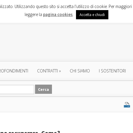
lizzato. Utilizzando questo sito si accetta l'utilizzo di cookie. Per maggiori 
leggere la
pagina cookies
.
Accetta e chiudi
ROFONDIMENTI
CONTRATTI
»
CHI SIAMO
I SOSTENITORI
sono recuperare. Come?