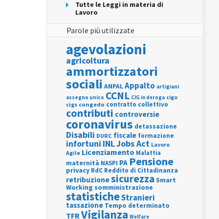
Tutte le Leggi in materia di
Lavoro
Parole più utilizzate
agevolazioni
agricoltura
ammortizzatori
sociali
Appalto
ANPAL
artigiani
CCNL
assegno unico
cigo
CIG in deroga
contratto collettivo
cigs
congedo
contributi
controversie
coronavirus
detassazione
Disabili
fiscale
formazione
DURC
INL
Jobs Act
infortuni
Lavoro
Licenziamento
Agile
Malattia
Pensione
PA
maternità
NASPI
privacy
RdC
Reddito di Cittadinanza
sicurezza
retribuzione
Smart
Working
somministrazione
statistiche
Stranieri
tassazione
Tempo determinato
Vigilanza
TFR
Welfare