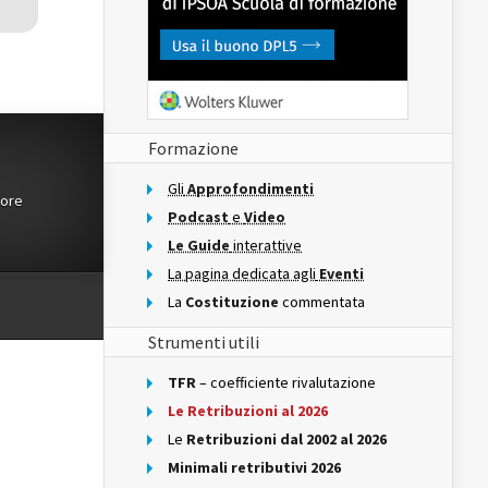
Formazione
Gli
Approfondimenti
tore
Podcast
e
Video
Le Guide
interattive
La pagina dedicata agli
Eventi
La
Costituzione
commentata
Strumenti utili
TFR
– coefficiente rivalutazione
Le Retribuzioni al 2026
Le
Retribuzioni dal 2002 al 2026
Minimali retributivi 2026