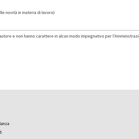
le novità in materia di lavoro)
l’autore e non hanno carattere in alcun modo impegnativo per l’Amministrazi
ilanza
25