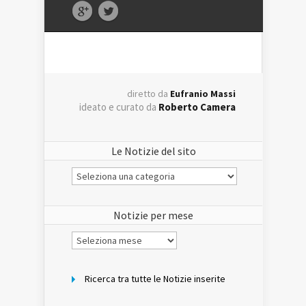
diretto da
Eufranio Massi
ideato e curato da
Roberto Camera
Le Notizie del sito
Le
Notizie
del
sito
Notizie per mese
Notizie
per
mese
Ricerca tra tutte le Notizie inserite