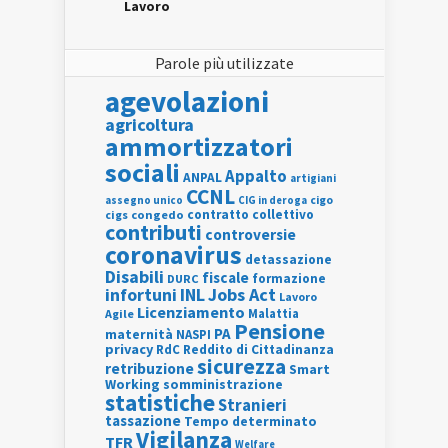
Lavoro
Parole più utilizzate
agevolazioni
agricoltura
ammortizzatori
sociali
Appalto
ANPAL
artigiani
CCNL
assegno unico
cigo
CIG in deroga
contratto collettivo
cigs
congedo
contributi
controversie
coronavirus
detassazione
Disabili
fiscale
formazione
DURC
INL
Jobs Act
infortuni
Lavoro
Licenziamento
Agile
Malattia
Pensione
PA
maternità
NASPI
privacy
RdC
Reddito di Cittadinanza
sicurezza
retribuzione
Smart
Working
somministrazione
statistiche
Stranieri
tassazione
Tempo determinato
Vigilanza
TFR
Welfare