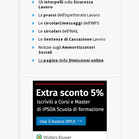
Gli
interpelli
sulla
Sicurezza
Lavoro
La
prassi
dell'Ispettorato Lavoro
Le
circolari/messaggi
dell'INPS
Le
circolari
dell'INAIL
Le
Sentenze di Cassazione
Lavoro
Notizie sugli
Ammortizzatori
Sociali
La
pagina
delle
Dimissioni online