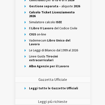
Contributi
per
OTD e OTI 2026
Gestione separata
– aliquote
2026
Calcolo Ticket Licenziamento
2026
Simulatore calcolo
ISEE
Il
Libro V Lavoro
del Codice Civile
CIGS
on-line
Vademecum
Libro Unico del
Lavoro
Le Leggi di Bilancio dal 1999 al 2026
Linee Guida
Tirocini
extracurriculari
Albo
Agenzie per il Lavoro
Gazzetta Ufficiale
Leggi tutte le Gazzette Ufficiali
Leggi più richieste