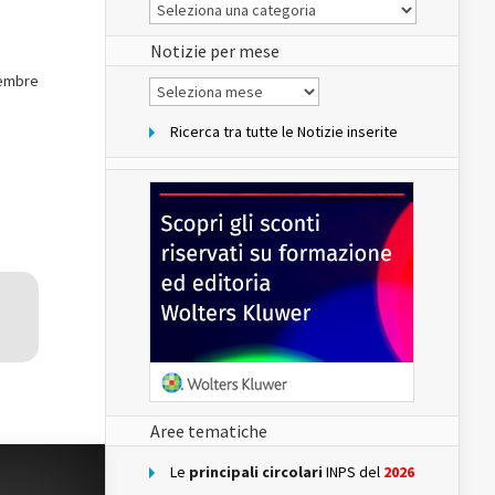
Le
Notizie
del
sito
Notizie per mese
tembre
Notizie
per
mese
Ricerca tra tutte le Notizie inserite
Aree tematiche
Le
principali circolari
INPS del
2026