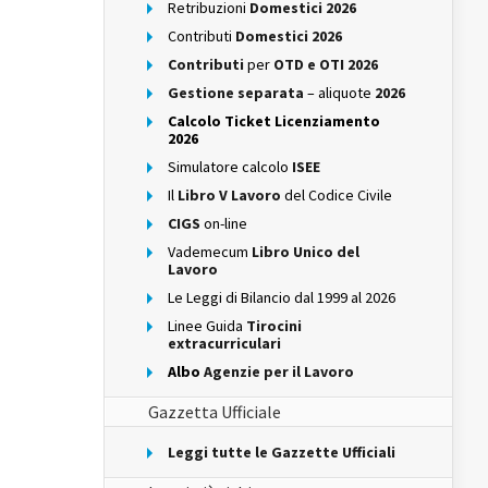
Retribuzioni
Domestici 2026
Contributi
Domestici 2026
Contributi
per
OTD e OTI 2026
Gestione separata
– aliquote
2026
Calcolo Ticket Licenziamento
2026
Simulatore calcolo
ISEE
Il
Libro V Lavoro
del Codice Civile
CIGS
on-line
Vademecum
Libro Unico del
Lavoro
Le Leggi di Bilancio dal 1999 al 2026
Linee Guida
Tirocini
extracurriculari
Albo
Agenzie per il Lavoro
Gazzetta Ufficiale
Leggi tutte le Gazzette Ufficiali