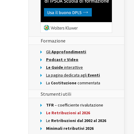
Formazione
Gli
Approfondimenti
Podcast
e
Video
Le Guide
interattive
La pagina dedicata agli
Eventi
La
Costituzione
commentata
Strumenti utili
TFR
– coefficiente rivalutazione
Le Retribuzioni al 2026
Le
Retribuzioni dal 2002 al 2026
Minimali retributivi 2026