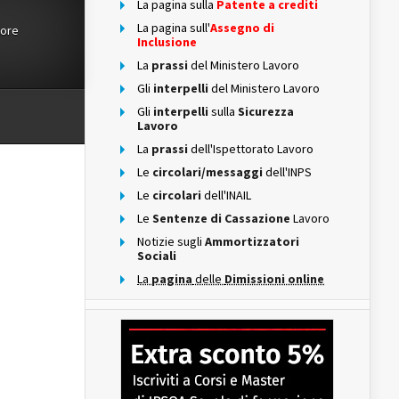
La pagina sulla
Patente a crediti
La pagina sull'
Assegno di
tore
Inclusione
La
prassi
del Ministero Lavoro
Gli
interpelli
del Ministero Lavoro
Gli
interpelli
sulla
Sicurezza
Lavoro
La
prassi
dell'Ispettorato Lavoro
Le
circolari/messaggi
dell'INPS
Le
circolari
dell'INAIL
Le
Sentenze di Cassazione
Lavoro
Notizie sugli
Ammortizzatori
Sociali
La
pagina
delle
Dimissioni online