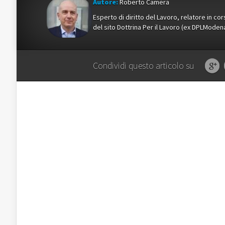
Autore:
Roberto Camera
Esperto di diritto del Lavoro, relatore in c
del sito Dottrina Per il Lavoro (ex DPLMod
Condividi questo articolo su