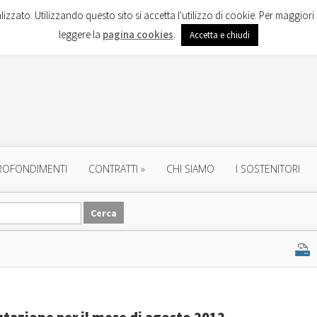
lizzato. Utilizzando questo sito si accetta l'utilizzo di cookie. Per maggiori 
leggere la
pagina cookies
.
Accetta e chiudi
ROFONDIMENTI
CONTRATTI
»
CHI SIAMO
I SOSTENITORI
lutazione per il mese di agosto 2012