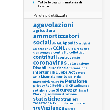
Tutte le Leggi in materia di
Lavoro
Parole più utilizzate
agevolazioni
agricoltura
ammortizzatori
sociali
Appalto
ANPAL
artigiani
CCNL
assegno unico
cigo
CIG in deroga
contratto collettivo
cigs
congedo
contributi
controversie
coronavirus
detassazione
Disabili
fiscale
formazione
DURC
INL
Jobs Act
infortuni
Lavoro
Licenziamento
Agile
Malattia
Pensione
PA
maternità
NASPI
privacy
RdC
Reddito di Cittadinanza
sicurezza
retribuzione
Smart
Working
somministrazione
statistiche
Stranieri
tassazione
Tempo determinato
Vigilanza
TFR
Welfare