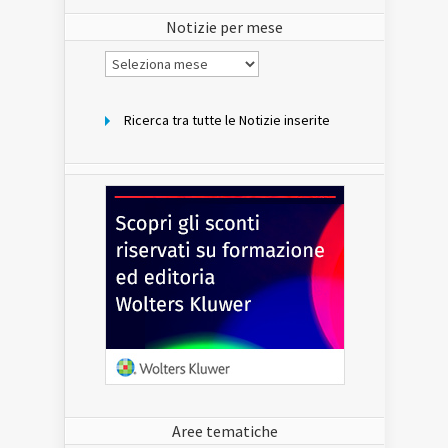
sito
Notizie per mese
Notizie
per
mese
Ricerca tra tutte le Notizie inserite
Aree tematiche