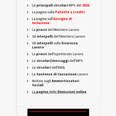
Le
principali circolari
INPS del
2026
La pagina sulla
Patente a crediti
La pagina sull'
Assegno di
Inclusione
La
prassi
del Ministero Lavoro
Gli
interpelli
del Ministero Lavoro
Gli
interpelli
sulla
Sicurezza
Lavoro
La
prassi
dell'Ispettorato Lavoro
Le
circolari/messaggi
dell'INPS
Le
circolari
dell'INAIL
Le
Sentenze di Cassazione
Lavoro
Notizie sugli
Ammortizzatori
Sociali
La
pagina
delle
Dimissioni online