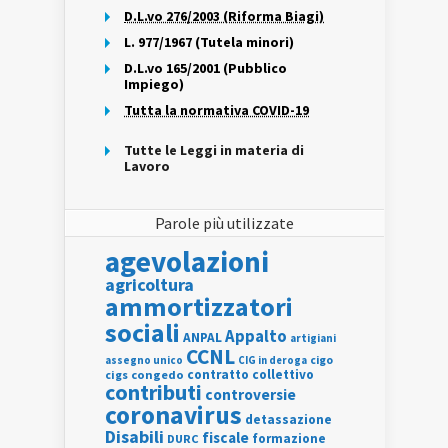
D.L.vo 276/2003 (Riforma Biagi)
L. 977/1967 (Tutela minori)
D.L.vo 165/2001 (Pubblico
Impiego)
Tutta la normativa COVID-19
Tutte le Leggi in materia di
Lavoro
Parole più utilizzate
agevolazioni
agricoltura
ammortizzatori
sociali
Appalto
ANPAL
artigiani
CCNL
assegno unico
cigo
CIG in deroga
contratto collettivo
cigs
congedo
contributi
controversie
coronavirus
detassazione
Disabili
fiscale
formazione
DURC