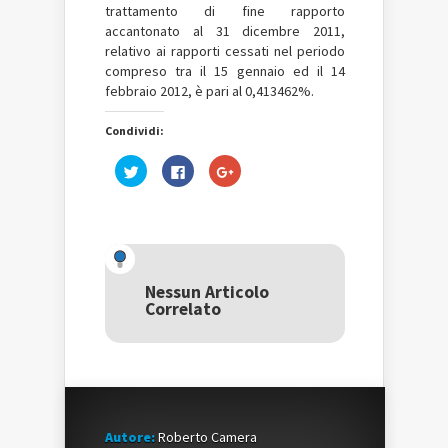
trattamento di fine rapporto
accantonato al 31 dicembre 2011,
relativo ai rapporti cessati nel periodo
compreso tra il 15 gennaio ed il 14
febbraio 2012, è pari al 0,413462%.
Condividi:
Fai
Fai
Fai
clic
clic
clic
qui
per
qui
per
condividere
per
condividere
su
condividere
su
Facebook
su
Twitter
(Si
Google+
(Si
apre
(Si
apre
in
apre
in
una
in
una
nuova
una
Nessun Articolo
nuova
finestra)
nuova
Correlato
finestra)
finestra)
Autore:
Roberto Camera