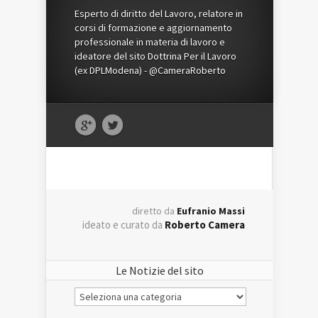
Esperto di diritto del Lavoro, relatore in
corsi di formazione e aggiornamento
professionale in materia di lavoro e
ideatore del sito Dottrina Per il Lavoro
(ex DPLModena) - @CameraRoberto
diretto da
Eufranio Massi
ideato e curato da
Roberto Camera
Le Notizie del sito
Le
Notizie
del