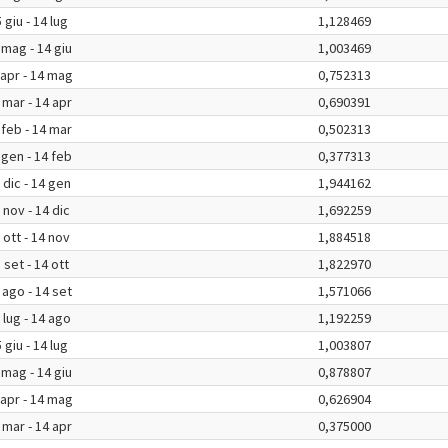
 giu - 14 lug
1,128469
 mag - 14 giu
1,003469
 apr - 14 mag
0,752313
 mar - 14 apr
0,690391
 feb - 14 mar
0,502313
 gen - 14 feb
0,377313
 dic - 14 gen
1,944162
 nov - 14 dic
1,692259
 ott - 14 nov
1,884518
 set - 14 ott
1,822970
 ago - 14 set
1,571066
 lug - 14 ago
1,192259
 giu - 14 lug
1,003807
 mag - 14 giu
0,878807
 apr - 14 mag
0,626904
 mar - 14 apr
0,375000