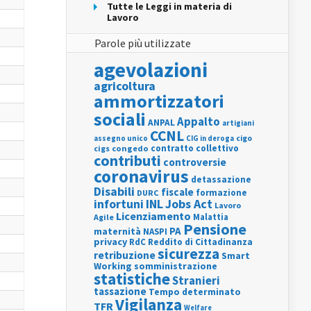
Tutte le Leggi in materia di
Lavoro
Parole più utilizzate
agevolazioni
agricoltura
ammortizzatori
sociali
Appalto
ANPAL
artigiani
CCNL
assegno unico
cigo
CIG in deroga
contratto collettivo
cigs
congedo
contributi
controversie
coronavirus
detassazione
Disabili
fiscale
formazione
DURC
INL
Jobs Act
infortuni
Lavoro
Licenziamento
Agile
Malattia
Pensione
PA
maternità
NASPI
privacy
RdC
Reddito di Cittadinanza
sicurezza
retribuzione
Smart
Working
somministrazione
statistiche
Stranieri
tassazione
Tempo determinato
Vigilanza
TFR
Welfare