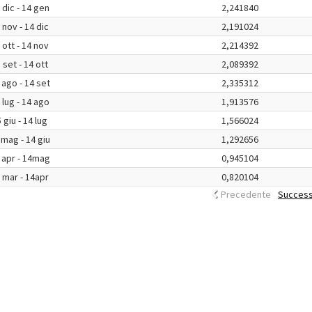
 dic - 14 gen
2,241840
 nov - 14 dic
2,191024
 ott - 14 nov
2,214392
 set - 14 ott
2,089392
 ago - 14 set
2,335312
 lug - 14 ago
1,913576
 giu - 14 lug
1,566024
 mag - 14 giu
1,292656
 apr - 14mag
0,945104
 mar - 14apr
0,820104
Precedente
Success