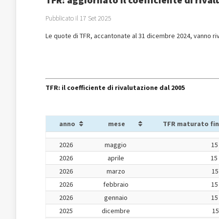
Pubblicato il 17 Set 2025
Le quote di TFR, accantonate al 31 dicembre 2024, vanno ri
TFR: il coefficiente di rivalutazione dal 2005
anno
mese
TFR maturato fin
2026
maggio
15
2026
aprile
15
2026
marzo
15
2026
febbraio
15
2026
gennaio
15
2025
dicembre
15