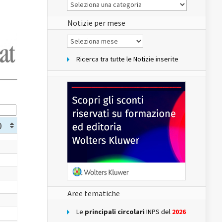
Le
Notizie
del
sito
Notizie per mese
Notizie
per
mese
Ricerca tra tutte le Notizie inserite
)
Aree tematiche
Le
principali circolari
INPS del
2026