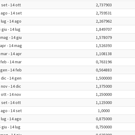
 set - 14 ott
2,737903
 ago - 14 set
2,759531
 lug - 14 ago
2,267962
 giu - 14 lug
1,849707
 mag - 14 giu
1,578079
 apr - 14 mag
1,526393
 mar - 14 apr
1,108138
 feb - 14 mar
0,763196
 gen - 14 feb
0,564883
 dic - 14 gen
1,500000
 nov - 14 dic
1,375000
 ott - 14 nov
1,250000
 set - 14 ott
1,125000
 ago - 14 set
1,0000
 lug - 14 ago
0,875000
 giu - 14 lug
0,750000