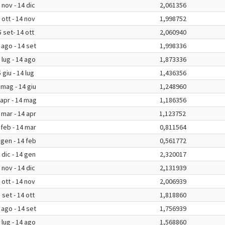
 nov - 14 dic
2,061356
 ott - 14 nov
1,998752
 set- 14 ott
2,060940
 ago - 14 set
1,998336
 lug - 14 ago
1,873336
 giu - 14 lug
1,436356
 mag - 14 giu
1,248960
 apr - 14 mag
1,186356
 mar - 14 apr
1,123752
 feb - 14 mar
0,811564
 gen - 14 feb
0,561772
 dic - 14 gen
2,320017
 nov - 14 dic
2,131939
 ott - 14 nov
2,006939
 set - 14 ott
1,818860
 ago - 14 set
1,756939
 lug - 14 ago
1,568860