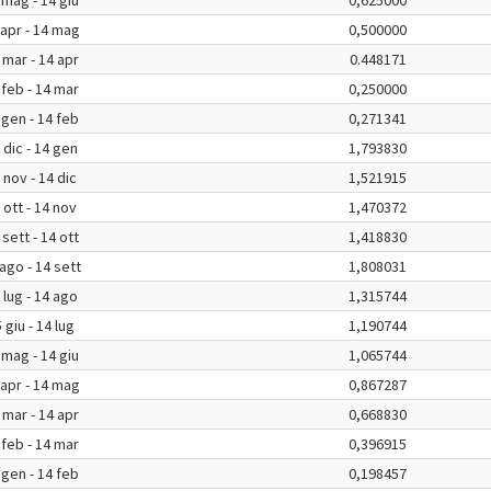
 mag - 14 giu
0,625000
 apr - 14 mag
0,500000
 mar - 14 apr
0.448171
 feb - 14 mar
0,250000
 gen - 14 feb
0,271341
 dic - 14 gen
1,793830
 nov - 14 dic
1,521915
 ott - 14 nov
1,470372
 sett - 14 ott
1,418830
ago - 14 sett
1,808031
 lug - 14 ago
1,315744
 giu - 14 lug
1,190744
 mag - 14 giu
1,065744
 apr - 14 mag
0,867287
 mar - 14 apr
0,668830
 feb - 14 mar
0,396915
 gen - 14 feb
0,198457