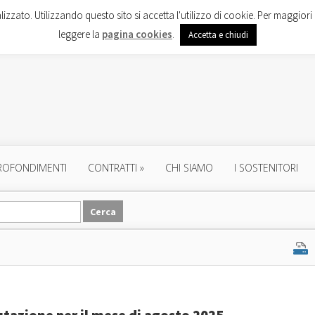
lizzato. Utilizzando questo sito si accetta l'utilizzo di cookie. Per maggiori 
leggere la
pagina cookies
.
Accetta e chiudi
ROFONDIMENTI
CONTRATTI
»
CHI SIAMO
I SOSTENITORI
lutazione per il mese di agosto 2025