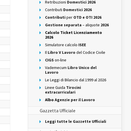
Retribuzioni
Domestici 2026
Contributi
Domestici 2026
Contributi
per
OTD e OTI 2026
Gestione separata
– aliquote
2026
Calcolo Ticket Licenziamento
2026
Simulatore calcolo
ISEE
Il
Libro V Lavoro
del Codice Civile
CIGS
on-line
Vademecum
Libro Unico del
Lavoro
Le Leggi di Bilancio dal 1999 al 2026
Linee Guida
Tirocini
extracurriculari
Albo
Agenzie per il Lavoro
Gazzetta Ufficiale
Leggi tutte le Gazzette Ufficiali