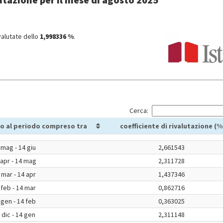
valutate dello
1,998336 %
.
Cerca:
o al periodo compreso tra
coefficiente di rivalutazione (%
 mag - 14 giu
2,661543
 apr - 14 mag
2,311728
 mar - 14 apr
1,437346
 feb - 14 mar
0,862716
 gen - 14 feb
0,363025
 dic - 14 gen
2,311148