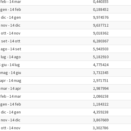
 feb - 14 mar
0,440355
 gen - 14 feb
0,188452
 dic - 14 gen
9,974576
 nov - 14 dic
9,637712
 ott - 14 nov
9,018362
 set - 14 ott
6,280367
 ago - 14 set
5,943503
 lug - 14 ago
5,182910
 giu - 14 lug
4,775424
 mag - 14 giu
3,732345
 apr - 14 mag
2,971751
 mar - 14 apr
2,987994
 feb - 14 mar
2,086158
 gen - 14 feb
1,184322
 dic - 14 gen
4,359238
 nov - 14 dic
3,867669
 ott - 14 nov
3,302786