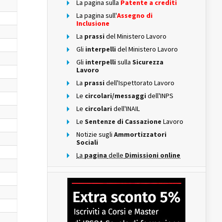
La pagina sulla
Patente a crediti
La pagina sull'
Assegno di
Inclusione
La
prassi
del Ministero Lavoro
Gli
interpelli
del Ministero Lavoro
Gli
interpelli
sulla
Sicurezza
Lavoro
La
prassi
dell'Ispettorato Lavoro
Le
circolari/messaggi
dell'INPS
Le
circolari
dell'INAIL
Le
Sentenze di Cassazione
Lavoro
Notizie sugli
Ammortizzatori
Sociali
La
pagina
delle
Dimissioni online