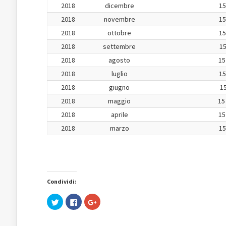
2018
dicembre
15
2018
novembre
15
2018
ottobre
15
2018
settembre
15
2018
agosto
15
2018
luglio
15
2018
giugno
15
2018
maggio
15
2018
aprile
15
2018
marzo
15
Condividi:
Fai
Fai
Fai
clic
clic
clic
qui
per
qui
per
condividere
per
condividere
su
condividere