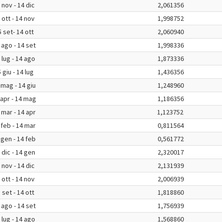
 nov - 14 dic
2,061356
 ott - 14 nov
1,998752
 set- 14 ott
2,060940
 ago - 14 set
1,998336
 lug - 14 ago
1,873336
 giu - 14 lug
1,436356
 mag - 14 giu
1,248960
 apr - 14 mag
1,186356
 mar - 14 apr
1,123752
 feb - 14 mar
0,811564
 gen - 14 feb
0,561772
 dic - 14 gen
2,320017
 nov - 14 dic
2,131939
 ott - 14 nov
2,006939
 set - 14 ott
1,818860
 ago - 14 set
1,756939
 lug - 14 ago
1,568860