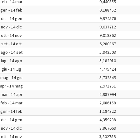
 feb - 14 mar
0,440355
 gen - 14 feb
0,188452
 dic - 14 gen
9,974576
 nov - 14 dic
9,637712
 ott - 14 nov
9,018362
 set - 14 ott
6,280367
 ago - 14 set
5,943503
 lug - 14 ago
5,182910
 giu - 14 lug
4,775424
 mag - 14 giu
3,732345
 apr - 14 mag
2,971751
 mar - 14 apr
2,987994
 feb - 14 mar
2,086158
 gen - 14 feb
1,184322
 dic - 14 gen
4,359238
 nov - 14 dic
3,867669
 ott - 14 nov
3,302786