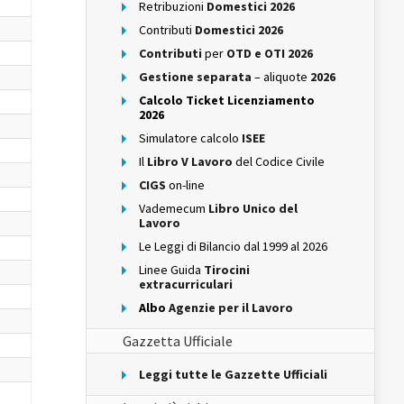
Retribuzioni
Domestici 2026
Contributi
Domestici 2026
Contributi
per
OTD e OTI 2026
Gestione separata
– aliquote
2026
Calcolo Ticket Licenziamento
2026
Simulatore calcolo
ISEE
Il
Libro V Lavoro
del Codice Civile
CIGS
on-line
Vademecum
Libro Unico del
Lavoro
Le Leggi di Bilancio dal 1999 al 2026
Linee Guida
Tirocini
extracurriculari
Albo
Agenzie per il Lavoro
Gazzetta Ufficiale
Leggi tutte le Gazzette Ufficiali