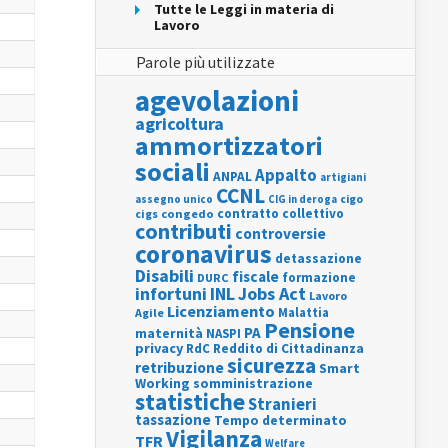
Tutte le Leggi in materia di
Lavoro
Parole più utilizzate
agevolazioni
agricoltura
ammortizzatori
sociali
Appalto
ANPAL
artigiani
CCNL
assegno unico
cigo
CIG in deroga
contratto collettivo
cigs
congedo
contributi
controversie
coronavirus
detassazione
Disabili
fiscale
formazione
DURC
INL
Jobs Act
infortuni
Lavoro
Licenziamento
Agile
Malattia
Pensione
PA
maternità
NASPI
privacy
RdC
Reddito di Cittadinanza
sicurezza
retribuzione
Smart
Working
somministrazione
statistiche
Stranieri
tassazione
Tempo determinato
Vigilanza
TFR
Welfare