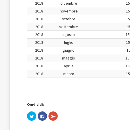
2018
dicembre
15
2018
novembre
15
2018
ottobre
15
2018
settembre
15
2018
agosto
15
2018
luglio
15
2018
giugno
15
2018
maggio
15
2018
aprile
15
2018
marzo
15
Condividi:
Fai
Fai
Fai
clic
clic
clic
qui
per
qui
per
condividere
per
condividere
su
condividere