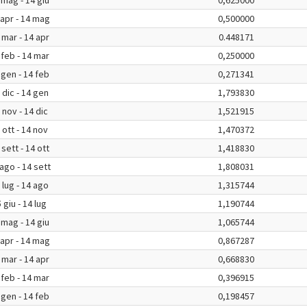
 mag - 14 giu
0,625000
 apr - 14 mag
0,500000
 mar - 14 apr
0.448171
 feb - 14 mar
0,250000
 gen - 14 feb
0,271341
 dic - 14 gen
1,793830
 nov - 14 dic
1,521915
 ott - 14 nov
1,470372
 sett - 14 ott
1,418830
ago - 14 sett
1,808031
 lug - 14 ago
1,315744
 giu - 14 lug
1,190744
 mag - 14 giu
1,065744
 apr - 14 mag
0,867287
 mar - 14 apr
0,668830
 feb - 14 mar
0,396915
 gen - 14 feb
0,198457