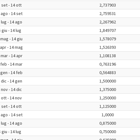
 set - 14 ott
2,737903
 ago - 14 set
2,759531
 lug - 14 ago
2,267962
 giu - 14 lug
1,849707
 mag - 14 giu
1,578079
 apr - 14 mag
1,526393
 mar - 14 apr
1,108138
 feb - 14 mar
0,763196
 gen - 14 feb
0,564883
 dic - 14 gen
1,500000
 nov - 14 dic
1,375000
 ott - 14 nov
1,250000
 set - 14 ott
1,125000
 ago - 14 set
1,0000
 lug - 14 ago
0,875000
 giu - 14 lug
0,750000