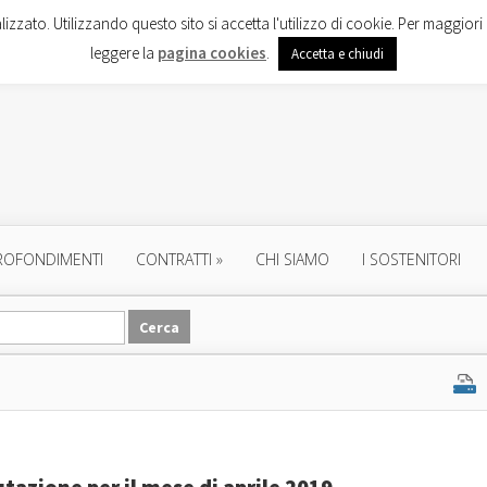
lizzato. Utilizzando questo sito si accetta l'utilizzo di cookie. Per maggiori 
leggere la
pagina cookies
.
Accetta e chiudi
ROFONDIMENTI
CONTRATTI
»
CHI SIAMO
I SOSTENITORI
utazione per il mese di aprile 2019