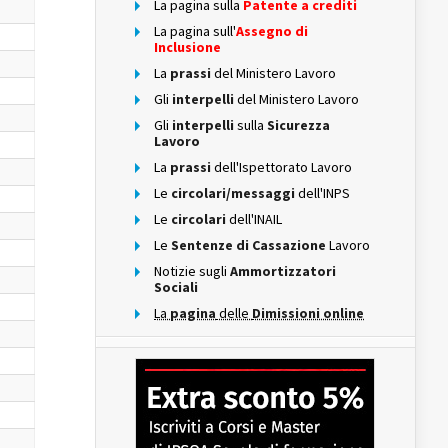
La pagina sulla
Patente a crediti
La pagina sull'
Assegno di
Inclusione
La
prassi
del Ministero Lavoro
Gli
interpelli
del Ministero Lavoro
Gli
interpelli
sulla
Sicurezza
Lavoro
La
prassi
dell'Ispettorato Lavoro
Le
circolari/messaggi
dell'INPS
Le
circolari
dell'INAIL
Le
Sentenze di Cassazione
Lavoro
Notizie sugli
Ammortizzatori
Sociali
La
pagina
delle
Dimissioni online