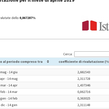
valutate dello
0,867287%
.
Cerca:
o al periodo compreso tra
coefficiente di rivalutazione (%
 mag - 14 giu
2,661543
 apr - 14 mag
2,311728
 mar - 14 apr
1,437346
 feb - 14 mar
0,862716
 gen - 14 feb
0,363025
 dic - 14 gen
2,311148