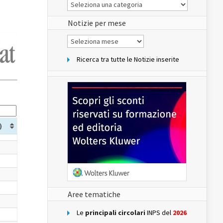
Le
Notizie
del
sito
Notizie per mese
Notizie
per
mese
Ricerca tra tutte le Notizie inserite
)
Aree tematiche
Le
principali circolari
INPS del
2026