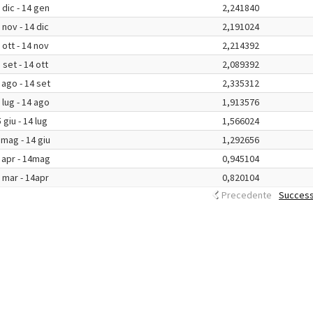
 dic - 14 gen
2,241840
 nov - 14 dic
2,191024
 ott - 14 nov
2,214392
 set - 14 ott
2,089392
 ago - 14 set
2,335312
 lug - 14 ago
1,913576
 giu - 14 lug
1,566024
 mag - 14 giu
1,292656
 apr - 14mag
0,945104
 mar - 14apr
0,820104
Precedente
Success