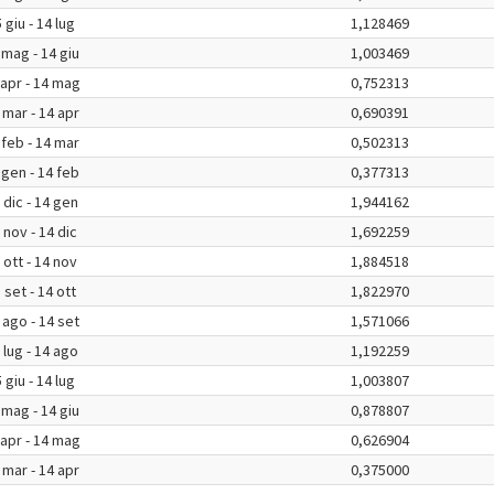
 giu - 14 lug
1,128469
 mag - 14 giu
1,003469
 apr - 14 mag
0,752313
 mar - 14 apr
0,690391
 feb - 14 mar
0,502313
 gen - 14 feb
0,377313
 dic - 14 gen
1,944162
 nov - 14 dic
1,692259
 ott - 14 nov
1,884518
 set - 14 ott
1,822970
 ago - 14 set
1,571066
 lug - 14 ago
1,192259
 giu - 14 lug
1,003807
 mag - 14 giu
0,878807
 apr - 14 mag
0,626904
 mar - 14 apr
0,375000