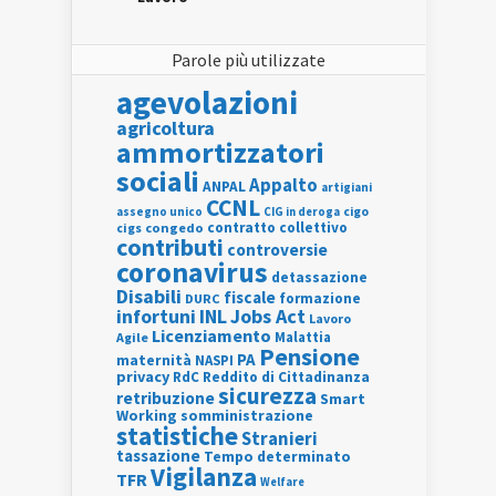
Parole più utilizzate
agevolazioni
agricoltura
ammortizzatori
sociali
Appalto
ANPAL
artigiani
CCNL
assegno unico
cigo
CIG in deroga
contratto collettivo
cigs
congedo
contributi
controversie
coronavirus
detassazione
Disabili
fiscale
formazione
DURC
INL
Jobs Act
infortuni
Lavoro
Licenziamento
Agile
Malattia
Pensione
PA
maternità
NASPI
privacy
RdC
Reddito di Cittadinanza
sicurezza
retribuzione
Smart
Working
somministrazione
statistiche
Stranieri
tassazione
Tempo determinato
Vigilanza
TFR
Welfare