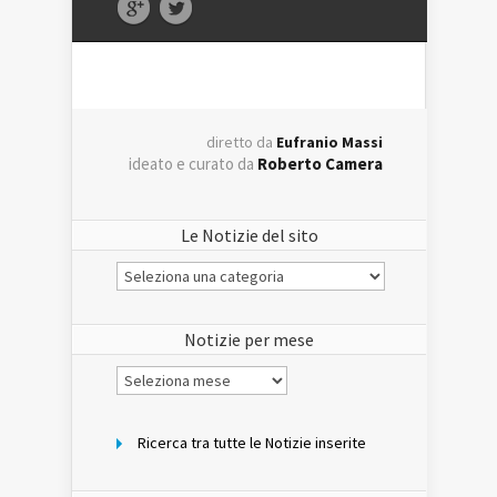
diretto da
Eufranio Massi
ideato e curato da
Roberto Camera
Le Notizie del sito
Le
Notizie
del
sito
Notizie per mese
Notizie
per
mese
Ricerca tra tutte le Notizie inserite