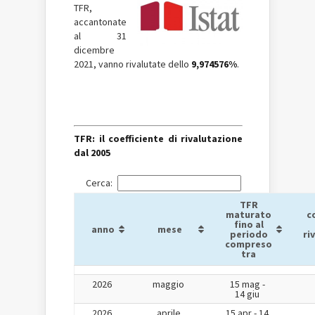
TFR,
accantonate
al 31
dicembre
2021, vanno rivalutate dello
9,974576%
.
TFR: il coefficiente di rivalutazione
dal 2005
Cerca:
TFR
maturato
c
fino al
anno
mese
periodo
ri
compreso
tra
2026
maggio
15 mag -
14 giu
2026
aprile
15 apr - 14