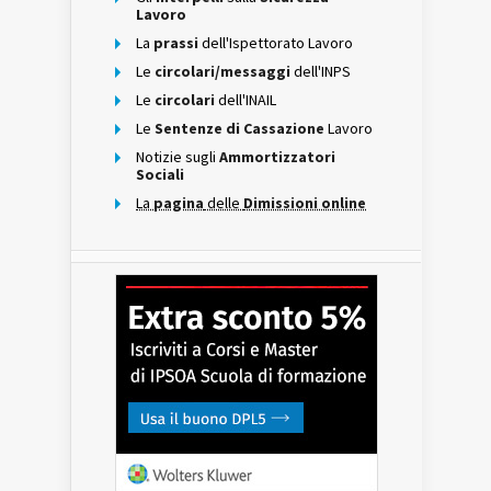
Lavoro
La
prassi
dell'Ispettorato Lavoro
Le
circolari/messaggi
dell'INPS
Le
circolari
dell'INAIL
Le
Sentenze di Cassazione
Lavoro
Notizie sugli
Ammortizzatori
Sociali
La
pagina
delle
Dimissioni online