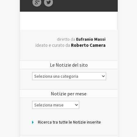
diretto da
Eufranio Massi
ideato e curato da
Roberto Camera
Le Notizie del sito
Le
Notizie
del
sito
Notizie per mese
Notizie
per
mese
Ricerca tra tutte le Notizie inserite