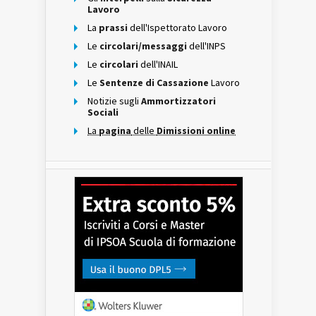
Lavoro
La
prassi
dell'Ispettorato Lavoro
Le
circolari/messaggi
dell'INPS
Le
circolari
dell'INAIL
Le
Sentenze di Cassazione
Lavoro
Notizie sugli
Ammortizzatori
Sociali
La
pagina
delle
Dimissioni online