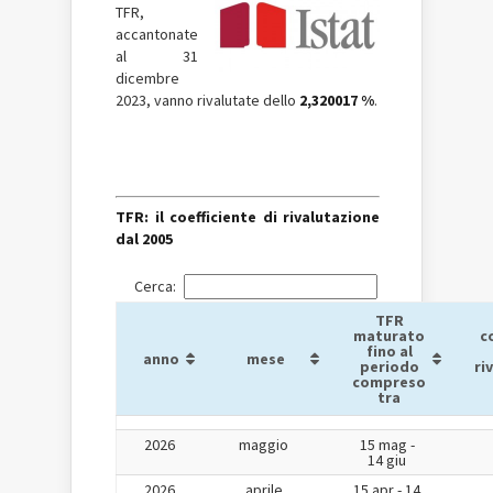
TFR,
accantonate
al 31
dicembre
2023, vanno rivalutate dello
2,320017 %
.
TFR: il coefficiente di rivalutazione
dal 2005
Cerca:
TFR
maturato
c
fino al
anno
mese
periodo
ri
compreso
tra
2026
maggio
15 mag -
14 giu
2026
aprile
15 apr - 14