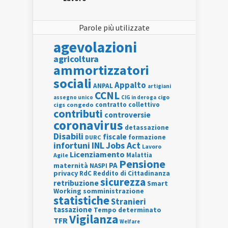
Parole più utilizzate
agevolazioni
agricoltura
ammortizzatori
sociali
Appalto
ANPAL
artigiani
CCNL
assegno unico
cigo
CIG in deroga
contratto collettivo
cigs
congedo
contributi
controversie
coronavirus
detassazione
Disabili
fiscale
formazione
DURC
INL
Jobs Act
infortuni
Lavoro
Licenziamento
Agile
Malattia
Pensione
PA
maternità
NASPI
privacy
RdC
Reddito di Cittadinanza
sicurezza
retribuzione
Smart
Working
somministrazione
statistiche
Stranieri
tassazione
Tempo determinato
Vigilanza
TFR
Welfare