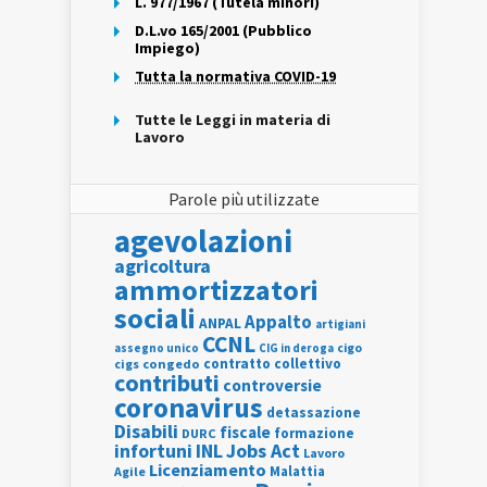
L. 977/1967 (Tutela minori)
D.L.vo 165/2001 (Pubblico
Impiego)
Tutta la normativa COVID-19
Tutte le Leggi in materia di
Lavoro
Parole più utilizzate
agevolazioni
agricoltura
ammortizzatori
sociali
Appalto
ANPAL
artigiani
CCNL
assegno unico
cigo
CIG in deroga
contratto collettivo
cigs
congedo
contributi
controversie
coronavirus
detassazione
Disabili
fiscale
formazione
DURC
INL
Jobs Act
infortuni
Lavoro
Licenziamento
Agile
Malattia