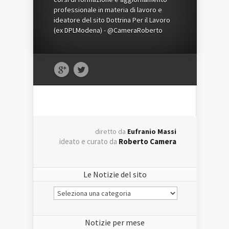
professionale in materia di lavoro e
ideatore del sito Dottrina Per il Lavoro
(ex DPLModena) - @CameraRoberto
diretto da
Eufranio Massi
ideato e curato da
Roberto Camera
Le Notizie del sito
Le
Notizie
del
sito
Notizie per mese