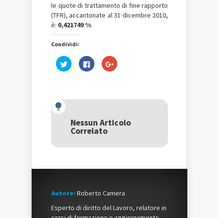
le quote di trattamento di fine rapporto
(TFR), accantonate al 31 dicembre 2010,
è:
0,421749 %
.
Condividi:
Fai
Fai
Fai
clic
clic
clic
qui
per
qui
per
condividere
per
condividere
su
condividere
su
Facebook
su
Twitter
(Si
Google+
(Si
apre
(Si
apre
in
apre
in
una
in
una
nuova
una
Nessun Articolo
nuova
finestra)
nuova
Correlato
finestra)
finestra)
Autore:
Roberto Camera
Esperto di diritto del Lavoro, relatore in
corsi di formazione e aggiornamento