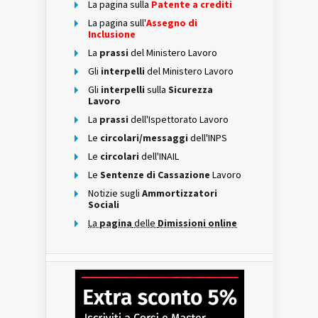
La pagina sulla
Patente a crediti
La pagina sull'
Assegno di
Inclusione
La
prassi
del Ministero Lavoro
Gli
interpelli
del Ministero Lavoro
Gli
interpelli
sulla
Sicurezza
Lavoro
La
prassi
dell'Ispettorato Lavoro
Le
circolari/messaggi
dell'INPS
Le
circolari
dell'INAIL
Le
Sentenze di Cassazione
Lavoro
Notizie sugli
Ammortizzatori
Sociali
La
pagina
delle
Dimissioni online