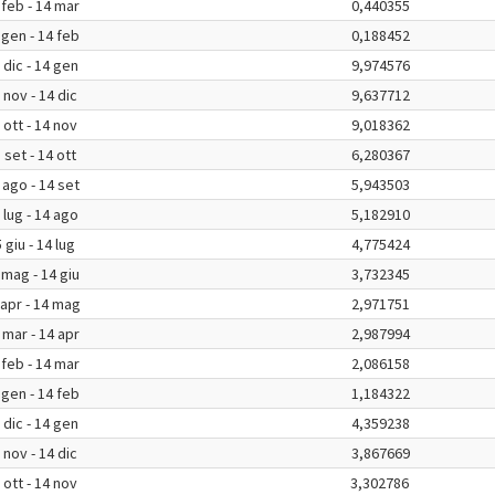
 feb - 14 mar
0,440355
 gen - 14 feb
0,188452
 dic - 14 gen
9,974576
 nov - 14 dic
9,637712
 ott - 14 nov
9,018362
 set - 14 ott
6,280367
 ago - 14 set
5,943503
 lug - 14 ago
5,182910
 giu - 14 lug
4,775424
 mag - 14 giu
3,732345
 apr - 14 mag
2,971751
 mar - 14 apr
2,987994
 feb - 14 mar
2,086158
 gen - 14 feb
1,184322
 dic - 14 gen
4,359238
 nov - 14 dic
3,867669
 ott - 14 nov
3,302786