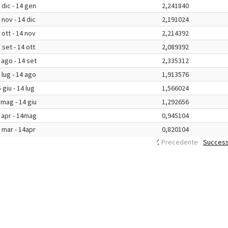
 dic - 14 gen
2,241840
 nov - 14 dic
2,191024
 ott - 14 nov
2,214392
 set - 14 ott
2,089392
 ago - 14 set
2,335312
 lug - 14 ago
1,913576
 giu - 14 lug
1,566024
 mag - 14 giu
1,292656
 apr - 14mag
0,945104
 mar - 14apr
0,820104
Precedente
Success