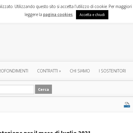
lizzato. Utilizzando questo sito si accetta l'utilizzo di cookie. Per maggiori 
leggere la
pagina cookies
.
Accetta e chiudi
ROFONDIMENTI
CONTRATTI
»
CHI SIAMO
I SOSTENITORI
utazione per il mese di luglio 2021