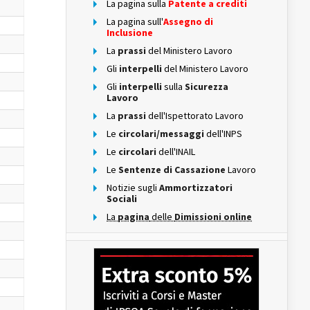
La pagina sulla
Patente a crediti
La pagina sull'
Assegno di
Inclusione
La
prassi
del Ministero Lavoro
Gli
interpelli
del Ministero Lavoro
Gli
interpelli
sulla
Sicurezza
Lavoro
La
prassi
dell'Ispettorato Lavoro
Le
circolari/messaggi
dell'INPS
Le
circolari
dell'INAIL
Le
Sentenze di Cassazione
Lavoro
Notizie sugli
Ammortizzatori
Sociali
La
pagina
delle
Dimissioni online