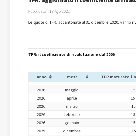
Pubblicato il 13 Ago 2021
Le quote di TFR, accantonate al 31 dicembre 2020, vanno ri
TFR: il coefficiente di rivalutazione dal 2005
anno
mese
TFR maturato fin
2026
maggio
15
2026
aprile
15
2026
marzo
15
2026
febbraio
15
2026
gennaio
15
2025
dicembre
15