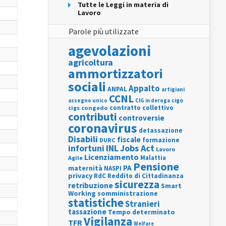
Tutte le Leggi in materia di
Lavoro
Parole più utilizzate
agevolazioni
agricoltura
ammortizzatori
sociali
Appalto
ANPAL
artigiani
CCNL
assegno unico
cigo
CIG in deroga
contratto collettivo
cigs
congedo
contributi
controversie
coronavirus
detassazione
Disabili
fiscale
formazione
DURC
INL
Jobs Act
infortuni
Lavoro
Licenziamento
Agile
Malattia
Pensione
PA
maternità
NASPI
privacy
RdC
Reddito di Cittadinanza
sicurezza
retribuzione
Smart
Working
somministrazione
statistiche
Stranieri
tassazione
Tempo determinato
Vigilanza
TFR
Welfare