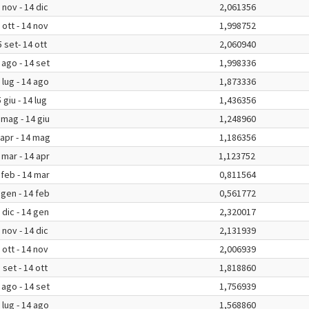
 nov - 14 dic
2,061356
 ott - 14 nov
1,998752
 set- 14 ott
2,060940
 ago - 14 set
1,998336
 lug - 14 ago
1,873336
 giu - 14 lug
1,436356
 mag - 14 giu
1,248960
 apr - 14 mag
1,186356
 mar - 14 apr
1,123752
 feb - 14 mar
0,811564
 gen - 14 feb
0,561772
 dic - 14 gen
2,320017
 nov - 14 dic
2,131939
 ott - 14 nov
2,006939
 set - 14 ott
1,818860
 ago - 14 set
1,756939
 lug - 14 ago
1,568860