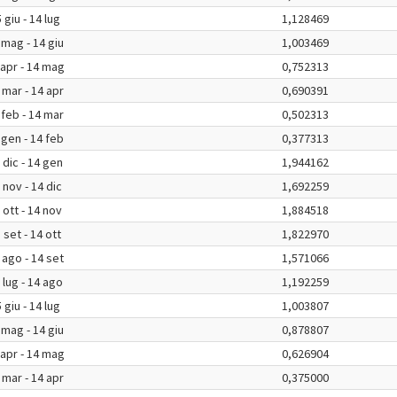
 giu - 14 lug
1,128469
 mag - 14 giu
1,003469
 apr - 14 mag
0,752313
 mar - 14 apr
0,690391
 feb - 14 mar
0,502313
 gen - 14 feb
0,377313
 dic - 14 gen
1,944162
 nov - 14 dic
1,692259
 ott - 14 nov
1,884518
 set - 14 ott
1,822970
 ago - 14 set
1,571066
 lug - 14 ago
1,192259
 giu - 14 lug
1,003807
 mag - 14 giu
0,878807
 apr - 14 mag
0,626904
 mar - 14 apr
0,375000