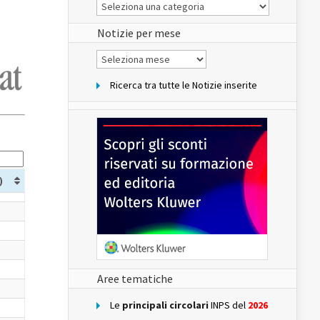
Le
Notizie
del
sito
Notizie per mese
Notizie
per
mese
Ricerca tra tutte le Notizie inserite
)
Aree tematiche
Le
principali circolari
INPS del
2026