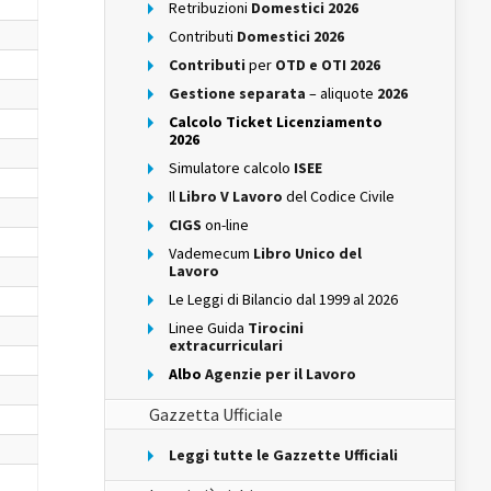
Retribuzioni
Domestici 2026
Contributi
Domestici 2026
Contributi
per
OTD e OTI 2026
Gestione separata
– aliquote
2026
Calcolo Ticket Licenziamento
2026
Simulatore calcolo
ISEE
Il
Libro V Lavoro
del Codice Civile
CIGS
on-line
Vademecum
Libro Unico del
Lavoro
Le Leggi di Bilancio dal 1999 al 2026
Linee Guida
Tirocini
extracurriculari
Albo
Agenzie per il Lavoro
Gazzetta Ufficiale
Leggi tutte le Gazzette Ufficiali