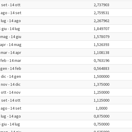
 set - 14 ott
2,737903
 ago - 14 set
2,759531
 lug - 14 ago
2,267962
 giu - 14 lug
1,849707
 mag - 14 giu
1,578079
 apr - 14 mag
1,526393
 mar - 14 apr
1,108138
 feb - 14 mar
0,763196
 gen - 14 feb
0,564883
 dic - 14 gen
1,500000
 nov - 14 dic
1,375000
 ott - 14 nov
1,250000
 set - 14 ott
1,125000
 ago - 14 set
1,0000
 lug - 14 ago
0,875000
 giu - 14 lug
0,750000