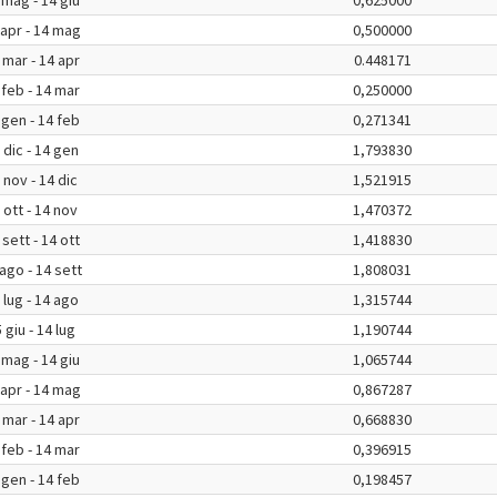
 mag - 14 giu
0,625000
 apr - 14 mag
0,500000
 mar - 14 apr
0.448171
 feb - 14 mar
0,250000
 gen - 14 feb
0,271341
 dic - 14 gen
1,793830
 nov - 14 dic
1,521915
 ott - 14 nov
1,470372
 sett - 14 ott
1,418830
ago - 14 sett
1,808031
 lug - 14 ago
1,315744
 giu - 14 lug
1,190744
 mag - 14 giu
1,065744
 apr - 14 mag
0,867287
 mar - 14 apr
0,668830
 feb - 14 mar
0,396915
 gen - 14 feb
0,198457