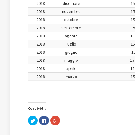
2018
dicembre
15
2018
novembre
15
2018
ottobre
15
2018
settembre
15
2018
agosto
15
2018
luglio
15
2018
giugno
15
2018
maggio
15
2018
aprile
15
2018
marzo
15
Condividi:
Fai
Fai
Fai
clic
clic
clic
qui
per
qui
per
condividere
per
condividere
su
condividere