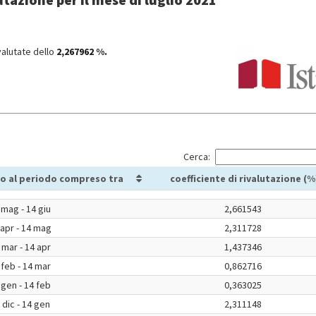
valutate dello
2,267962 %.
Cerca:
o al periodo compreso tra
coefficiente di rivalutazione (%
 mag - 14 giu
2,661543
 apr - 14 mag
2,311728
 mar - 14 apr
1,437346
 feb - 14 mar
0,862716
 gen - 14 feb
0,363025
 dic - 14 gen
2,311148