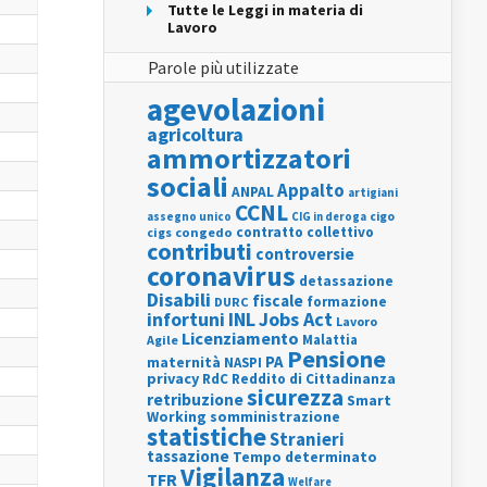
Tutte le Leggi in materia di
Lavoro
Parole più utilizzate
agevolazioni
agricoltura
ammortizzatori
sociali
Appalto
ANPAL
artigiani
CCNL
assegno unico
cigo
CIG in deroga
contratto collettivo
cigs
congedo
contributi
controversie
coronavirus
detassazione
Disabili
fiscale
formazione
DURC
INL
Jobs Act
infortuni
Lavoro
Licenziamento
Agile
Malattia
Pensione
PA
maternità
NASPI
privacy
RdC
Reddito di Cittadinanza
sicurezza
retribuzione
Smart
Working
somministrazione
statistiche
Stranieri
tassazione
Tempo determinato
Vigilanza
TFR
Welfare