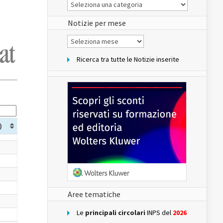
Le
Notizie
del
sito
Notizie per mese
Notizie
per
mese
Ricerca tra tutte le Notizie inserite
)
Aree tematiche
Le
principali circolari
INPS del
2026