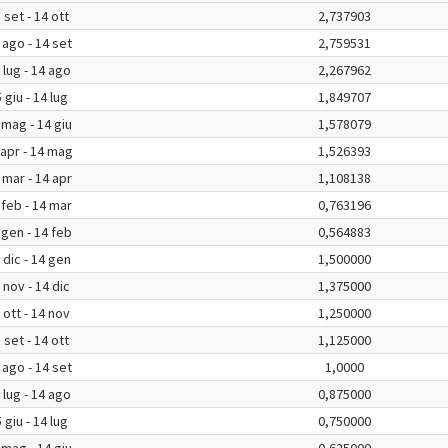
 set - 14 ott
2,737903
 ago - 14 set
2,759531
 lug - 14 ago
2,267962
 giu - 14 lug
1,849707
 mag - 14 giu
1,578079
 apr - 14 mag
1,526393
 mar - 14 apr
1,108138
 feb - 14 mar
0,763196
 gen - 14 feb
0,564883
 dic - 14 gen
1,500000
 nov - 14 dic
1,375000
 ott - 14 nov
1,250000
 set - 14 ott
1,125000
 ago - 14 set
1,0000
 lug - 14 ago
0,875000
 giu - 14 lug
0,750000