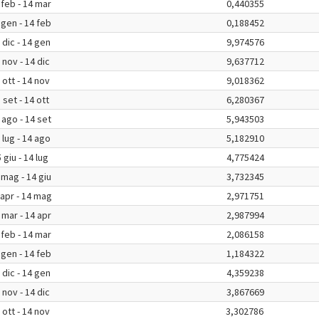
 feb - 14 mar
0,440355
 gen - 14 feb
0,188452
 dic - 14 gen
9,974576
 nov - 14 dic
9,637712
 ott - 14 nov
9,018362
 set - 14 ott
6,280367
 ago - 14 set
5,943503
 lug - 14 ago
5,182910
 giu - 14 lug
4,775424
 mag - 14 giu
3,732345
 apr - 14 mag
2,971751
 mar - 14 apr
2,987994
 feb - 14 mar
2,086158
 gen - 14 feb
1,184322
 dic - 14 gen
4,359238
 nov - 14 dic
3,867669
 ott - 14 nov
3,302786