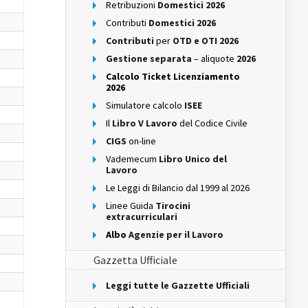
Retribuzioni
Domestici 2026
Contributi
Domestici 2026
Contributi
per
OTD e OTI 2026
Gestione separata
– aliquote
2026
Calcolo Ticket Licenziamento
2026
Simulatore calcolo
ISEE
Il
Libro V Lavoro
del Codice Civile
CIGS
on-line
Vademecum
Libro Unico del
Lavoro
Le Leggi di Bilancio dal 1999 al 2026
Linee Guida
Tirocini
extracurriculari
Albo
Agenzie per il Lavoro
Gazzetta Ufficiale
Leggi tutte le Gazzette Ufficiali