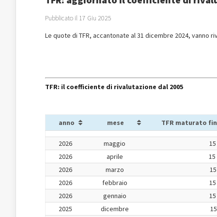
Pubblicato il 17 Giu 2025
Le quote di TFR, accantonate al 31 dicembre 2024, vanno ri
TFR: il coefficiente di rivalutazione dal 2005
anno
mese
TFR maturato fin
2026
maggio
15
2026
aprile
15
2026
marzo
15
2026
febbraio
15
2026
gennaio
15
2025
dicembre
15