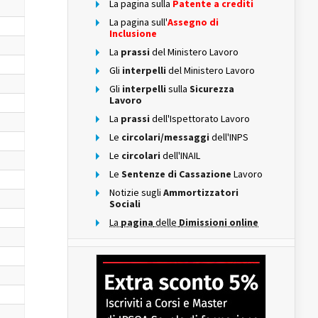
La pagina sulla
Patente a crediti
La pagina sull'
Assegno di
Inclusione
La
prassi
del Ministero Lavoro
Gli
interpelli
del Ministero Lavoro
Gli
interpelli
sulla
Sicurezza
Lavoro
La
prassi
dell'Ispettorato Lavoro
Le
circolari/messaggi
dell'INPS
Le
circolari
dell'INAIL
Le
Sentenze di Cassazione
Lavoro
Notizie sugli
Ammortizzatori
Sociali
La
pagina
delle
Dimissioni online