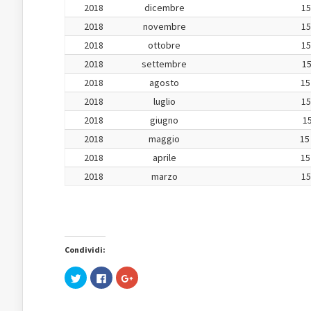
2018
dicembre
15
2018
novembre
15
2018
ottobre
15
2018
settembre
15
2018
agosto
15
2018
luglio
15
2018
giugno
15
2018
maggio
15
2018
aprile
15
2018
marzo
15
Condividi:
Fai
Fai
Fai
clic
clic
clic
qui
per
qui
per
condividere
per
condividere
su
condividere