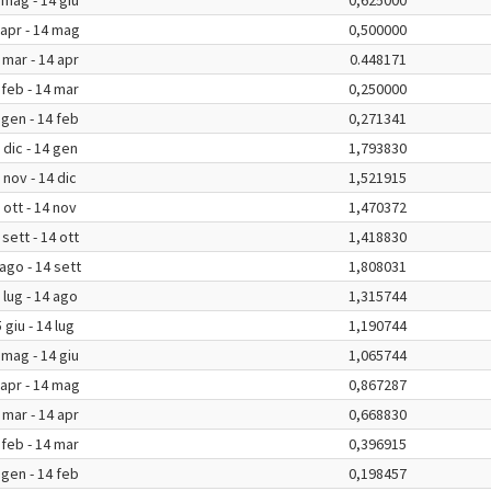
 mag - 14 giu
0,625000
 apr - 14 mag
0,500000
 mar - 14 apr
0.448171
 feb - 14 mar
0,250000
 gen - 14 feb
0,271341
 dic - 14 gen
1,793830
 nov - 14 dic
1,521915
 ott - 14 nov
1,470372
 sett - 14 ott
1,418830
ago - 14 sett
1,808031
 lug - 14 ago
1,315744
 giu - 14 lug
1,190744
 mag - 14 giu
1,065744
 apr - 14 mag
0,867287
 mar - 14 apr
0,668830
 feb - 14 mar
0,396915
 gen - 14 feb
0,198457