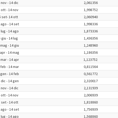
 nov - 14 dic
2,061356
 ott - 14 nov
1,998752
 set- 14 ott
2,060940
 ago - 14 set
1,998336
 lug - 14 ago
1,873336
 giu - 14 lug
1,436356
 mag - 14 giu
1,248960
 apr - 14 mag
1,186356
 mar - 14 apr
1,123752
 feb - 14 mar
0,811564
 gen - 14 feb
0,561772
 dic - 14 gen
2,320017
 nov - 14 dic
2,131939
 ott - 14 nov
2,006939
 set - 14 ott
1,818860
 ago - 14 set
1,756939
 lug - 14 ago
1,568860