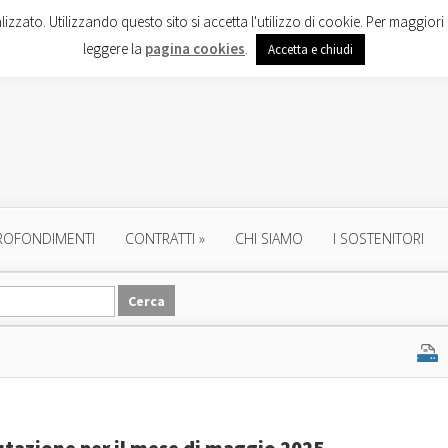
lizzato. Utilizzando questo sito si accetta l'utilizzo di cookie. Per maggiori 
leggere la
pagina cookies
.
Accetta e chiudi
ROFONDIMENTI
CONTRATTI
»
CHI SIAMO
I SOSTENITORI
lutazione per il mese di maggio 2025