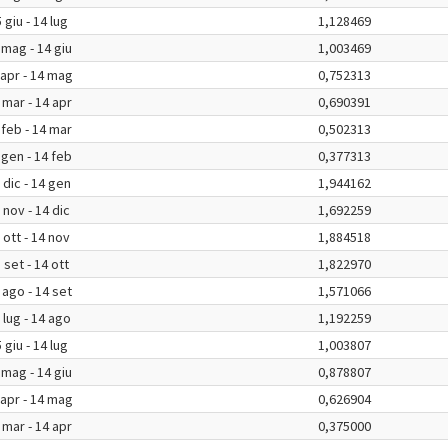
 giu - 14 lug
1,128469
 mag - 14 giu
1,003469
 apr - 14 mag
0,752313
 mar - 14 apr
0,690391
 feb - 14 mar
0,502313
 gen - 14 feb
0,377313
 dic - 14 gen
1,944162
 nov - 14 dic
1,692259
 ott - 14 nov
1,884518
 set - 14 ott
1,822970
 ago - 14 set
1,571066
 lug - 14 ago
1,192259
 giu - 14 lug
1,003807
 mag - 14 giu
0,878807
 apr - 14 mag
0,626904
 mar - 14 apr
0,375000