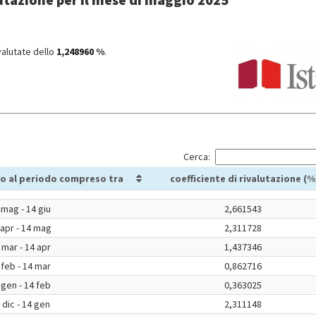
valutate dello
1,248960 %
.
Cerca:
o al periodo compreso tra
coefficiente di rivalutazione (%
 mag - 14 giu
2,661543
 apr - 14 mag
2,311728
 mar - 14 apr
1,437346
 feb - 14 mar
0,862716
 gen - 14 feb
0,363025
 dic - 14 gen
2,311148