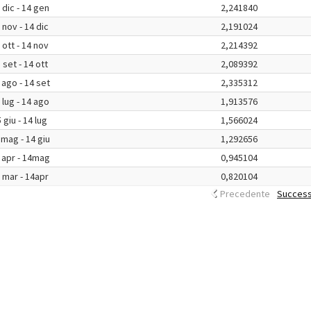
 dic - 14 gen
2,241840
 nov - 14 dic
2,191024
 ott - 14 nov
2,214392
 set - 14 ott
2,089392
 ago - 14 set
2,335312
 lug - 14 ago
1,913576
 giu - 14 lug
1,566024
 mag - 14 giu
1,292656
 apr - 14mag
0,945104
 mar - 14apr
0,820104
Precedente
Success