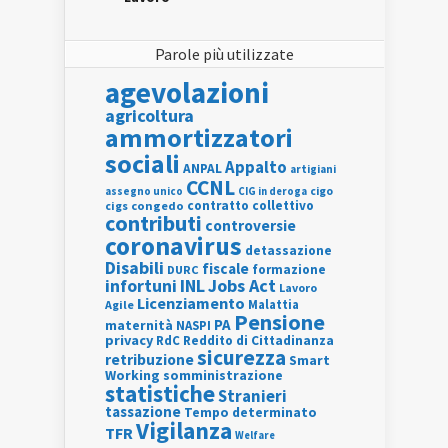
Parole più utilizzate
agevolazioni
agricoltura
ammortizzatori
sociali
Appalto
ANPAL
artigiani
CCNL
assegno unico
cigo
CIG in deroga
contratto collettivo
cigs
congedo
contributi
controversie
coronavirus
detassazione
Disabili
fiscale
formazione
DURC
INL
Jobs Act
infortuni
Lavoro
Licenziamento
Agile
Malattia
Pensione
PA
maternità
NASPI
privacy
RdC
Reddito di Cittadinanza
sicurezza
retribuzione
Smart
Working
somministrazione
statistiche
Stranieri
tassazione
Tempo determinato
Vigilanza
TFR
Welfare