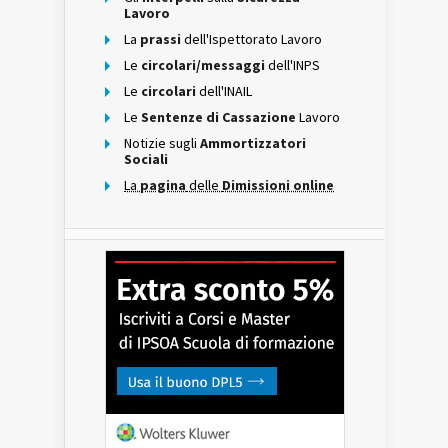
Lavoro
La
prassi
dell'Ispettorato Lavoro
Le
circolari/messaggi
dell'INPS
Le
circolari
dell'INAIL
Le
Sentenze di Cassazione
Lavoro
Notizie sugli
Ammortizzatori
Sociali
La
pagina
delle
Dimissioni online