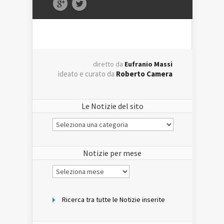
diretto da
Eufranio Massi
ideato e curato da
Roberto Camera
Le Notizie del sito
Le
Notizie
del
sito
Notizie per mese
Notizie
per
mese
Ricerca tra tutte le Notizie inserite