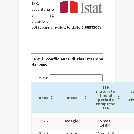
TFR,
accantonate
al 31
dicembre
2018, vanno rivalutate dello
0,668830%
.
TFR: il coefficiente di rivalutazione
dal 2005
Cerca:
TFR
maturato
c
fino al
anno
mese
periodo
ri
compreso
tra
2026
maggio
15 mag -
14 giu
2026
aprile
15 apr - 14