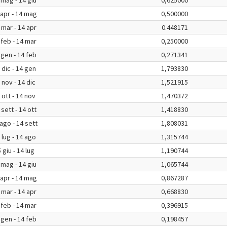
 mag - 14 giu
0,625000
 apr - 14 mag
0,500000
 mar - 14 apr
0.448171
 feb - 14 mar
0,250000
 gen - 14 feb
0,271341
 dic - 14 gen
1,793830
 nov - 14 dic
1,521915
 ott - 14 nov
1,470372
 sett - 14 ott
1,418830
ago - 14 sett
1,808031
 lug - 14 ago
1,315744
 giu - 14 lug
1,190744
 mag - 14 giu
1,065744
 apr - 14 mag
0,867287
 mar - 14 apr
0,668830
 feb - 14 mar
0,396915
 gen - 14 feb
0,198457