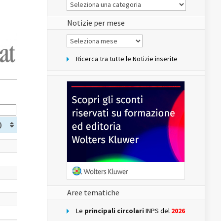
Le
Notizie
del
sito
Notizie per mese
Notizie
per
mese
Ricerca tra tutte le Notizie inserite
)
Aree tematiche
Le
principali circolari
INPS del
2026