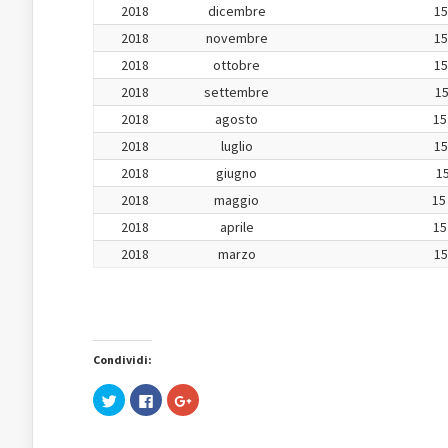
2018
dicembre
15
2018
novembre
15
2018
ottobre
15
2018
settembre
15
2018
agosto
15
2018
luglio
15
2018
giugno
15
2018
maggio
15
2018
aprile
15
2018
marzo
15
Condividi:
Fai
Fai
Fai
clic
clic
clic
qui
per
qui
per
condividere
per
condividere
su
condividere