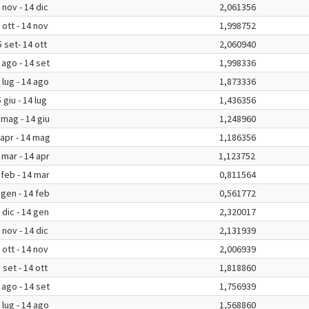
 nov - 14 dic
2,061356
 ott - 14 nov
1,998752
 set- 14 ott
2,060940
 ago - 14 set
1,998336
 lug - 14 ago
1,873336
 giu - 14 lug
1,436356
 mag - 14 giu
1,248960
 apr - 14 mag
1,186356
 mar - 14 apr
1,123752
 feb - 14 mar
0,811564
 gen - 14 feb
0,561772
 dic - 14 gen
2,320017
 nov - 14 dic
2,131939
 ott - 14 nov
2,006939
 set - 14 ott
1,818860
 ago - 14 set
1,756939
 lug - 14 ago
1,568860