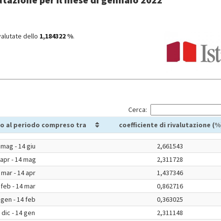
valutate dello
1,184322 %
.
Cerca:
o al periodo compreso tra
coefficiente di rivalutazione (%
 mag - 14 giu
2,661543
 apr - 14 mag
2,311728
 mar - 14 apr
1,437346
 feb - 14 mar
0,862716
 gen - 14 feb
0,363025
 dic - 14 gen
2,311148