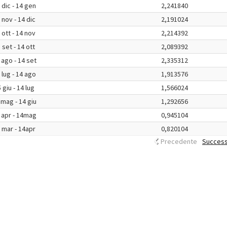
 dic - 14 gen
2,241840
 nov - 14 dic
2,191024
 ott - 14 nov
2,214392
 set - 14 ott
2,089392
 ago - 14 set
2,335312
 lug - 14 ago
1,913576
 giu - 14 lug
1,566024
 mag - 14 giu
1,292656
 apr - 14mag
0,945104
 mar - 14apr
0,820104
Precedente
Success