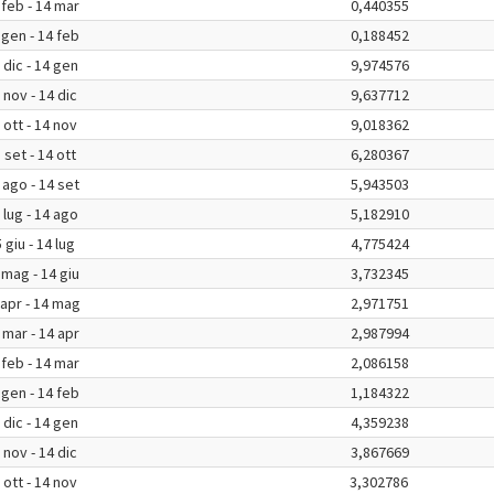
 feb - 14 mar
0,440355
 gen - 14 feb
0,188452
 dic - 14 gen
9,974576
 nov - 14 dic
9,637712
 ott - 14 nov
9,018362
 set - 14 ott
6,280367
 ago - 14 set
5,943503
 lug - 14 ago
5,182910
 giu - 14 lug
4,775424
 mag - 14 giu
3,732345
 apr - 14 mag
2,971751
 mar - 14 apr
2,987994
 feb - 14 mar
2,086158
 gen - 14 feb
1,184322
 dic - 14 gen
4,359238
 nov - 14 dic
3,867669
 ott - 14 nov
3,302786