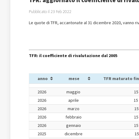
Pubblicato il 23 Feb 2022
Le quote di TFR, accantonate al 31 dicembre 2020, vanno ri
TFR: il coefficiente di rivalutazione dal 2005
anno
mese
TFR maturato fin
2026
maggio
15
2026
aprile
15
2026
marzo
15
2026
febbraio
15
2026
gennaio
15
2025
dicembre
15