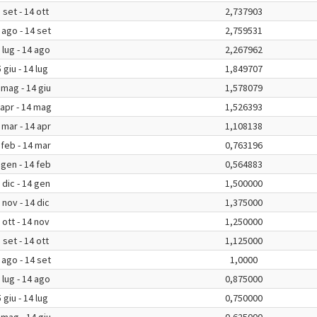
 set - 14 ott
2,737903
 ago - 14 set
2,759531
 lug - 14 ago
2,267962
 giu - 14 lug
1,849707
 mag - 14 giu
1,578079
 apr - 14 mag
1,526393
 mar - 14 apr
1,108138
 feb - 14 mar
0,763196
 gen - 14 feb
0,564883
 dic - 14 gen
1,500000
 nov - 14 dic
1,375000
 ott - 14 nov
1,250000
 set - 14 ott
1,125000
 ago - 14 set
1,0000
 lug - 14 ago
0,875000
 giu - 14 lug
0,750000