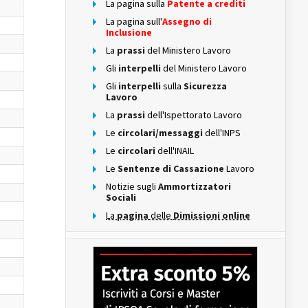
La pagina sulla
Patente a crediti
La pagina sull'
Assegno di
Inclusione
La
prassi
del Ministero Lavoro
Gli
interpelli
del Ministero Lavoro
Gli
interpelli
sulla
Sicurezza
Lavoro
La
prassi
dell'Ispettorato Lavoro
Le
circolari/messaggi
dell'INPS
Le
circolari
dell'INAIL
Le
Sentenze di Cassazione
Lavoro
Notizie sugli
Ammortizzatori
Sociali
La
pagina
delle
Dimissioni online