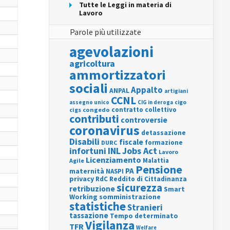
Tutte le Leggi in materia di
Lavoro
Parole più utilizzate
agevolazioni
agricoltura
ammortizzatori
sociali
Appalto
ANPAL
artigiani
CCNL
assegno unico
cigo
CIG in deroga
contratto collettivo
cigs
congedo
contributi
controversie
coronavirus
detassazione
Disabili
fiscale
formazione
DURC
INL
Jobs Act
infortuni
Lavoro
Licenziamento
Agile
Malattia
Pensione
PA
maternità
NASPI
privacy
RdC
Reddito di Cittadinanza
sicurezza
retribuzione
Smart
Working
somministrazione
statistiche
Stranieri
tassazione
Tempo determinato
Vigilanza
TFR
Welfare