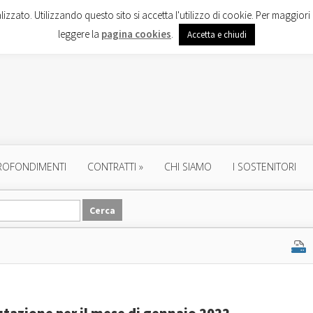
lizzato. Utilizzando questo sito si accetta l'utilizzo di cookie. Per maggiori 
leggere la
pagina cookies
.
Accetta e chiudi
ROFONDIMENTI
CONTRATTI
»
CHI SIAMO
I SOSTENITORI
lutazione per il mese di gennaio 2022