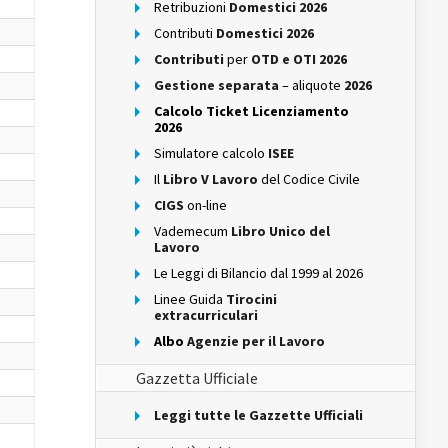
Retribuzioni
Domestici 2026
Contributi
Domestici 2026
Contributi
per
OTD e OTI 2026
Gestione separata
– aliquote
2026
Calcolo Ticket Licenziamento
2026
Simulatore calcolo
ISEE
Il
Libro V Lavoro
del Codice Civile
CIGS
on-line
Vademecum
Libro Unico del
Lavoro
Le Leggi di Bilancio dal 1999 al 2026
Linee Guida
Tirocini
extracurriculari
Albo
Agenzie per il Lavoro
Gazzetta Ufficiale
Leggi tutte le Gazzette Ufficiali