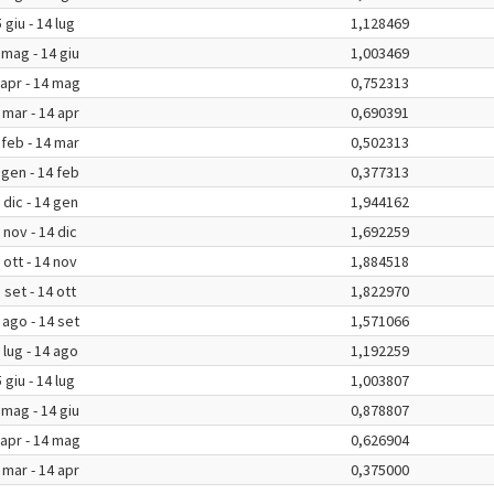
 giu - 14 lug
1,128469
 mag - 14 giu
1,003469
 apr - 14 mag
0,752313
 mar - 14 apr
0,690391
 feb - 14 mar
0,502313
 gen - 14 feb
0,377313
 dic - 14 gen
1,944162
 nov - 14 dic
1,692259
 ott - 14 nov
1,884518
 set - 14 ott
1,822970
 ago - 14 set
1,571066
 lug - 14 ago
1,192259
 giu - 14 lug
1,003807
 mag - 14 giu
0,878807
 apr - 14 mag
0,626904
 mar - 14 apr
0,375000