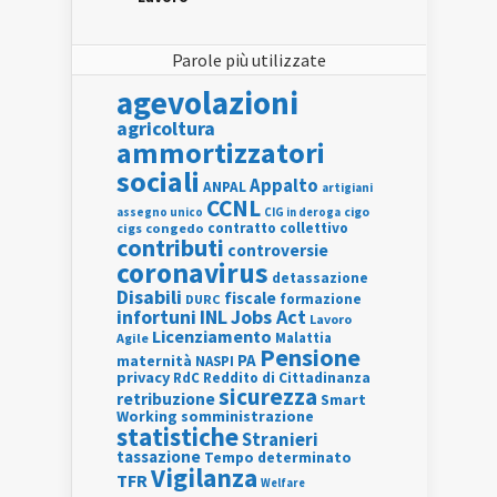
Parole più utilizzate
agevolazioni
agricoltura
ammortizzatori
sociali
Appalto
ANPAL
artigiani
CCNL
assegno unico
cigo
CIG in deroga
contratto collettivo
cigs
congedo
contributi
controversie
coronavirus
detassazione
Disabili
fiscale
formazione
DURC
INL
Jobs Act
infortuni
Lavoro
Licenziamento
Agile
Malattia
Pensione
PA
maternità
NASPI
privacy
RdC
Reddito di Cittadinanza
sicurezza
retribuzione
Smart
Working
somministrazione
statistiche
Stranieri
tassazione
Tempo determinato
Vigilanza
TFR
Welfare