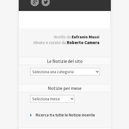
diretto da
Eufranio Massi
ideato e curato da
Roberto Camera
Le Notizie del sito
Le
Notizie
del
sito
Notizie per mese
Notizie
per
mese
Ricerca tra tutte le Notizie inserite