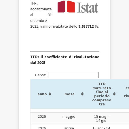
TFR,
accantonate
al 31
dicembre
2021, vanno rivalutate dello
9,637712 %
.
TFR: il coefficiente di rivalutazione
dal 2005
Cerca:
TFR
maturato
c
fino al
anno
mese
periodo
ri
compreso
tra
2026
maggio
15 mag -
14 giu
2026
aprile
15 apr - 14