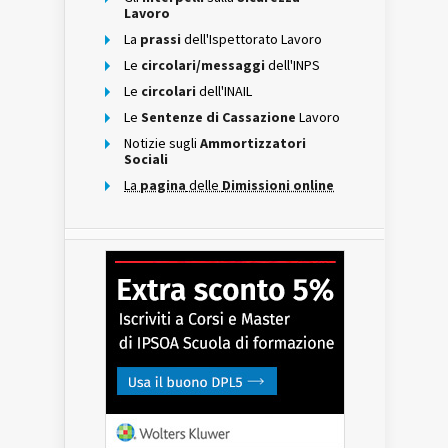
Lavoro
La
prassi
dell'Ispettorato Lavoro
Le
circolari/messaggi
dell'INPS
Le
circolari
dell'INAIL
Le
Sentenze di Cassazione
Lavoro
Notizie sugli
Ammortizzatori
Sociali
La
pagina
delle
Dimissioni online